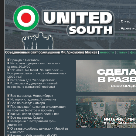
:: О нас
:: Архив н
|
новости
|
статьи
|
фо
Вражда с Ростовом
Интервью с двумя «золотниками»
сезона 2019/20
"No allies, No friend, No surrender" —
История первого стикера «Локомотива»
(2002 год)
Интервью для "Vendegszektor"
Голосовая поддержка – главный
перфоманс фанатской трибуны!
Все на выезд: Новосибирск
История стадиона Локомотив
Все на выезд: Самара
Про выезда (полезная информация
по покупке билетов и прочему)
Как мы стали красно-зелёными
Все на выезд: Казань
Интервью с ветеранами фан-
движения
О старых-добрых деньках - Митяй из
"Викингов"
Взгляд на Объединённый ЮГ!