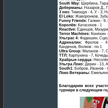
South Way:
Щербина, Тарак
Доберманы:
Назаров Д., Г
3 низ:
Тимощук - 4, У. - 3, 
El Loko:
Жаворонков, Зубцо
Funny Friends:
Галкин - 9,
Королёв:
Катасонов - 1
Reactive:
Единцов, Мазурин
Terror Machines:
Коняхин -
Ультрас 4:
Фадюшин, Сцеце
Адреналин:
Фролов - 4,
Канденов, Волков - по 1
Ultra Group:
Малахов - 7, С
ТТЛ:
Карпухина - 7, Кочеды
Храбрые сердца:
Несолёны
Ультра Локо:
Дерин - 13, А
South1:
Бобров, Иванов - 
Локо Ветераны:
Емельянов
Благодарим всех участн
турнире в следующем го