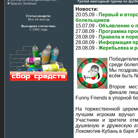
Третий ежегодный турнир по футб
Красно-Зелёные
Новости:
20.05.09 -
Первый и второ
Статьи раздела:
Все на выезд
болельщиков
15.07.09 -
Объявление о п
Выездная статистика:
с 1981 года
27.08.09 -
Программа пров
28.08.09 -
Правила и поря
28.08.09 -
Информация п
28.08.09 -
Жеребьевка и 
Победителе
среди боле
Мы поздравл
всём быть №
Второе мес
финале лишь
Funny Friends в упорной б
На торжественной церем
лучшим игрокам вручал
Участники и зрители отм
душевную и дружескую ат
Локомотив-Кубань в баре 