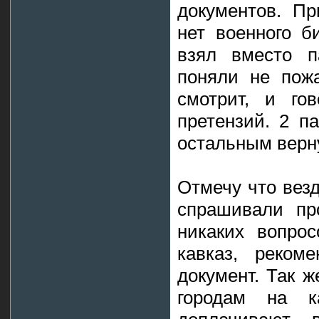
документов. Пр
нет военного б
взял вместо п
поняли не пожа
смотрит, и го
претензий. 2 п
остальным верн
Отмечу что вез
спрашивали пр
никаких вопрос
кавказ, реком
документ. Так ж
городам на ка