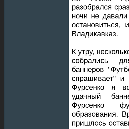
разобрался сраз
ночи не давали 
остановиться, 
Владикавказ.
К утру, нескольк
собрались дл
баннеров "Футб
спрашивает" и 
Фурсенко я в
удачный банн
Фурсенко фу
образования. В
пришлось остав