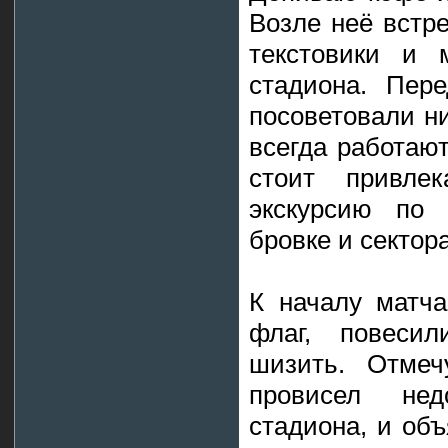
Возле неё встре
текстовики и 
стадиона. Пер
посоветовали ни
всегда работаю
стоит привле
экскурсию по 
бровке и сектор
К началу матч
флаг, повесил
шизить. Отмеч
провисел нед
стадиона, и об