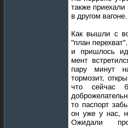
также приехали 
в другом вагоне.
Как вышли с во
"план перехват"
и пришлось ид
мент встретилс
пару минут на
тормозит, откр
что сейчас б
доброжелательно
то паспорт заб
он уже у нас, 
Ожидали пр