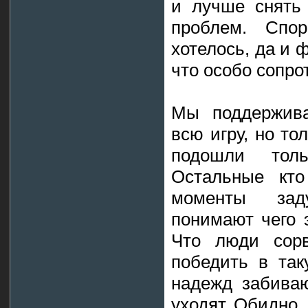
и лучше снять
проблем. Спо
хотелось, да и 
что особо сопро
Мы поддержива
всю игру, но то
подошли тол
Остальные кто
моменты зад
понимают чего 
Что люди сорв
победить в так
надежд забиваю
уходят. Обидно..