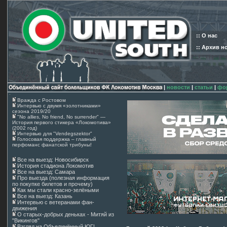
:: О нас
:: Архив н
|
новости
|
статьи
|
фо
Вражда с Ростовом
Интервью с двумя «золотниками»
сезона 2019/20
"No allies, No friend, No surrender" —
История первого стикера «Локомотива»
(2002 год)
Интервью для "Vendegszektor"
Голосовая поддержка – главный
перфоманс фанатской трибуны!
Все на выезд: Новосибирск
История стадиона Локомотив
Все на выезд: Самара
Про выезда (полезная информация
по покупке билетов и прочему)
Как мы стали красно-зелёными
Все на выезд: Казань
Интервью с ветеранами фан-
движения
О старых-добрых деньках - Митяй из
"Викингов"
Взгляд на Объединённый ЮГ!