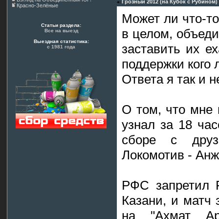
Грозный 2012 (на Кубок с Рубином)
Красно-Зелёные
Может ли что-то
Статьи раздела:
в целом, объеди
Все на выезд
Выездная статистика:
заставить их ех
с 1981 года
поддержки кого 
Ответа я так и н
О том, что мне 
узнал за 18 час
сборе с друз
Локомотив - Анж
РФС запретил Р
Казани, и матч 
на "Ахмат А