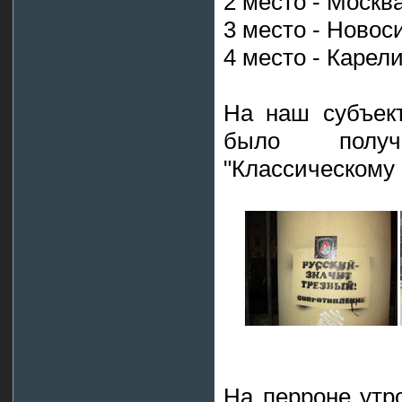
2 место - Москв
3 место - Новос
4 место - Карел
На наш субъект
было получ
"Классическому 
На перроне утро