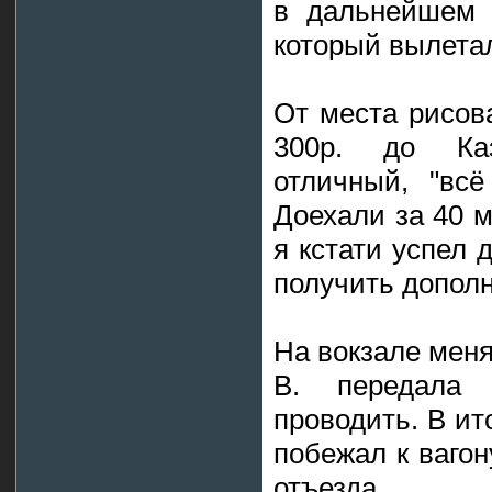
в дальнейшем д
который вылета
От места рисов
300р. до Каз
отличный, "вс
Доехали за 40 м
я кстати успел 
получить дополн
На вокзале меня 
В. передала 
проводить. В ит
побежал к вагон
отъезда.