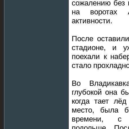
сожалению без п
на воротах 
активности.
После оставили
стадионе, и у
поехали к набе
стало прохладно
Во Владикавка
глубокой она б
когда тает лёд
место, была б
времени, с 
подольше. Пос