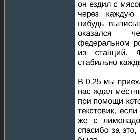
он ездил с мясо
через каждую 
нибудь выписыв
оказался ч
федеральном ро
из станций. 
стабильно кажд
В 0.25 мы прие
нас ждал местны
при помощи кот
текстовик, если
же с лимонадо
спасибо за это,
было.