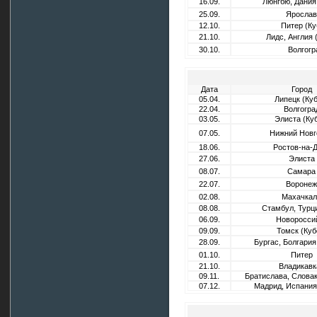
16.09.
Люнгбю, Дания
25.09.
Ярослав
12.10.
Питер (Ку
21.10.
Лидс, Англия
30.10.
Волгогр
Дата
Город
05.04.
Липецк (Куб
22.04.
Волгогра
03.05.
Элиста (Куб
07.05.
Нижний Новг
18.06.
Ростов-на-
27.06.
Элиста
08.07.
Самара
22.07.
Воронеж
02.08.
Махачкал
08.08.
Стамбул, Турц
06.09.
Новоросси
09.09.
Томск (Куб
28.09.
Бургас, Болгари
01.10.
Питер
21.10.
Владикавк
09.11.
Братислава, Слова
07.12.
Мадрид, Испания