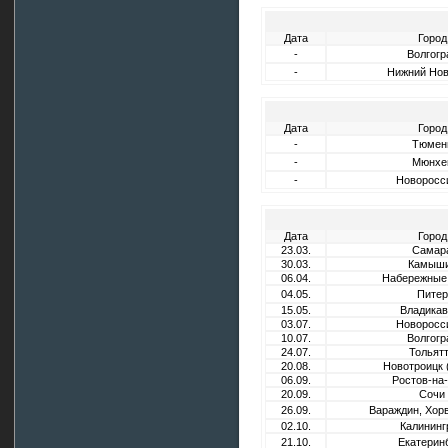
Дата
Город
-
Волгогр
-
Нижний Нов
Дата
Город
-
Тюмен
-
Мюнхе
-
Новоросс
Дата
Город
23.03.
Самар
30.03.
Камыш
06.04.
Набережные
04.05.
Питер
15.05.
Владикав
03.07.
Новоросс
10.07.
Волгогр
24.07.
Тольят
20.08.
Новотроицк 
06.09.
Ростов-на
20.09.
Сочи
26.09.
Вараждин, Хорв
02.10.
Калининг
21.10.
Екатерин