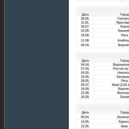
Дата
Город
08.05.
Смолен
11.05.
Ярослав
30.07.
Львов
02.08.
Кишин
18.08.
Рига
21.08.
Клайпе
06.09.
Вороне
Дата
Город
04.04.
Ворошилов
07.04.
Ростов-на
09.05.
Никопо
16.05.
Запорож
28.05.
Рига
06.07.
Киев (1/16 
18.08.
Вороне
22.08.
Волгогр
26.09.
Львов
Дата
Город
09.04.
Ленингр
14.05.
Харько
22.05.
Киев