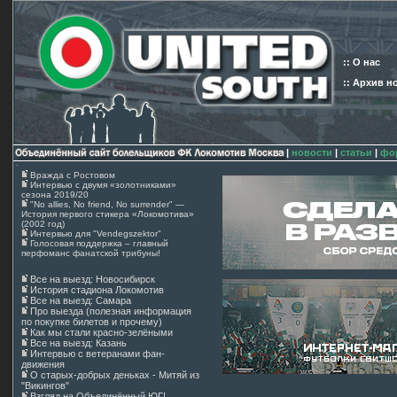
:: О нас
:: Архив н
|
новости
|
статьи
|
фо
Вражда с Ростовом
Интервью с двумя «золотниками»
сезона 2019/20
"No allies, No friend, No surrender" —
История первого стикера «Локомотива»
(2002 год)
Интервью для "Vendegszektor"
Голосовая поддержка – главный
перфоманс фанатской трибуны!
Все на выезд: Новосибирск
История стадиона Локомотив
Все на выезд: Самара
Про выезда (полезная информация
по покупке билетов и прочему)
Как мы стали красно-зелёными
Все на выезд: Казань
Интервью с ветеранами фан-
движения
О старых-добрых деньках - Митяй из
"Викингов"
Взгляд на Объединённый ЮГ!