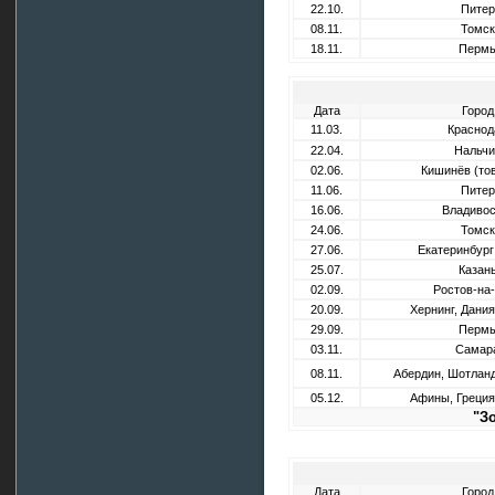
22.10.
Питер
08.11.
Томск
18.11.
Перм
Дата
Город
11.03.
Краснод
22.04.
Нальчи
02.06.
Кишинёв (то
11.06.
Питер
16.06.
Владивос
24.06.
Томск
27.06.
Екатеринбург
25.07.
Казан
02.09.
Ростов-на
20.09.
Хернинг, Дани
29.09.
Перм
03.11.
Самар
08.11.
Абердин, Шотлан
05.12.
Афины, Греция
"З
Дата
Город