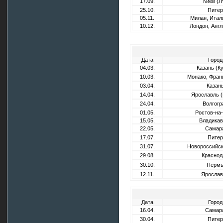
17.09.
Киев (Л
25.10.
Питер
05.11.
Милан, Итал
10.12.
Лондон, Англ
Дата
Город
04.03.
Казань (К
10.03.
Монако, Фран
03.04.
Казан
14.04.
Ярославль (
24.04.
Волгогр
01.05.
Ростов-на
15.05.
Владикав
22.05.
Самар
17.07.
Питер
31.07.
Новороссийск
29.08.
Краснод
30.10.
Перм
12.11.
Ярослав
Дата
Город
16.04.
Самар
30.04.
Питер