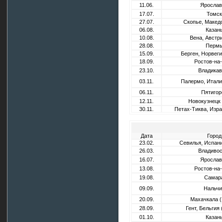
11.06.
Ярослав
17.07.
Томск
27.07.
Скопье, Макед
06.08.
Казан
10.08.
Вена, Австр
28.08.
Перм
15.09.
Берген, Норвег
18.09.
Ростов-на
23.10.
Владикав
03.11.
Палермо, Итали
06.11.
Пятигор
12.11.
Новокузнецк 
30.11.
Петах-Тиква, Изр
Дата
Город
23.02.
Севилья, Испан
26.03.
Владивос
16.07.
Ярослав
13.08.
Ростов-на
19.08.
Самар
09.09.
Нальчи
20.09.
Махачкала (
28.09.
Гент, Бельгия
01.10.
Казан