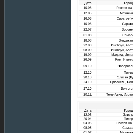
Дата
Город
10.03.
Ростов-на
12.05.
Махачка
16.05.
Саратов(к
10.06.
Сарато
22.07.
Вороне
01.08.
Самар
18.08.
Владикав
22.08.
Инсбрук, Авст
08.09.
Инсбрук, Авст
19.09.
Мадрид, Испа
26.09.
Рим, Итали
09.10.
Новоросс
12.10.
Питер
20.10.
Элиста (К
24.10.
Брюссель, Бел
27.10.
Волгогр
20.11.
Тель-Авив, Изра
Дата
Город
12.03.
Элист
20.04.
Питер
04.05.
Ростов-на
08.05.
Самар
01.07.
Махачка