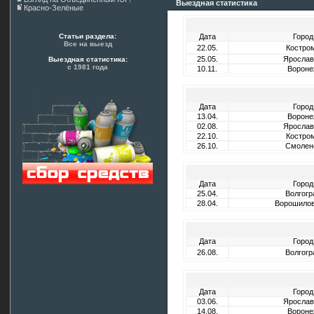
Выездная статистика
Красно-Зелёные
Статьи раздела:
Дата
Город
Все на выезд
22.05.
Костро
25.05.
Ярослав
Выездная статистика:
с 1981 года
10.11.
Вороне
Дата
Город
13.04.
Вороне
02.08.
Ярослав
22.10.
Костро
26.10.
Смолен
Дата
Город
25.04.
Волгогр
28.04.
Ворошилов
Дата
Город
26.08.
Волгогр
Дата
Город
03.06.
Ярослав
14.08.
Вороне