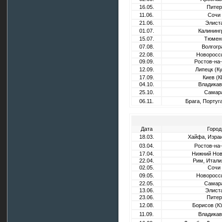
16.05.
Питер
11.06.
Сочи
21.06.
Элист
01.07.
Калининг
15.07.
Тюмен
07.08.
Волгогр
22.08.
Новоросс
09.09.
Ростов-на
12.09.
Липецк (К
17.09.
Киев (К
04.10.
Владикав
25.10.
Самар
06.11.
Брага, Португа
Дата
Город
18.03.
Хайфа, Израи
03.04.
Ростов-на
17.04.
Нижний Нов
22.04.
Рим, Итали
02.05.
Сочи
09.05.
Новоросс
22.05.
Самар
13.06.
Элист
23.06.
Питер
12.08.
Борисов (К
11.09.
Владикав