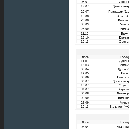
08.07.
Донец
12.07.
Днепропет
20.07.
Павлодар (1/1
13.08.
Алма-А
20.08.
Вильн
03.09.
Минск
24.09.
Тбилис
11.10.
Баку
22.10.
Ерева
13.11.
Одесс
Дата
Город
11.03.
Донец
18.03.
Тбилис
09.04.
Душан
14.05.
Киев
09.06.
Волгогр
06.07.
Днепропет
10.07.
Одесс
31.07.
Харько
04.08.
Ленингр
09.09.
Вильн
23.09.
Минск
12.11.
Вильнюс (куб
Дата
Город
03.04.
Краснод