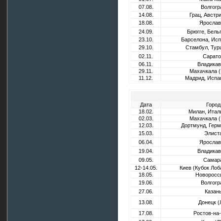
07.08.
Волгогр
14.08.
Грац, Австри
18.08.
Ярослав
24.09.
Брюгге, Бель
23.10.
Барселона, Исп
29.10.
Стамбул, Тур
02.11.
Сарато
06.11.
Владикав
29.11.
Махачкала (
11.12.
Мадрид, Испа
Дата
Город
18.02.
Милан, Итал
02.03.
Махачкала (
12.03.
Дортмунд, Герм
15.03.
Элист
06.04.
Ярослав
19.04.
Владикав
09.05.
Самар
12-14.05.
Киев (Кубок Лоб
18.05.
Новоросс
19.06.
Волгогр
27.06.
Казан
13.08.
Донецк (
17.08.
Ростов-на