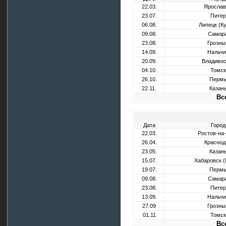
22.03.
Ярослав
23.07.
Питер
06.08.
Липецк (К
09.08.
Самар
23.08.
Грозны
14.09.
Нальчи
20.09.
Владивос
04.10.
Томск
26.10.
Перм
22.11.
Казан
Вс
Дата
Город
22.03.
Ростов-на
26.04.
Краснод
23.05.
Казан
15.07.
Хабаровск (
19.07.
Перм
09.08.
Самар
23.08.
Питер
13.09.
Нальчи
27.09
Грозны
01.11
Томск
Вс