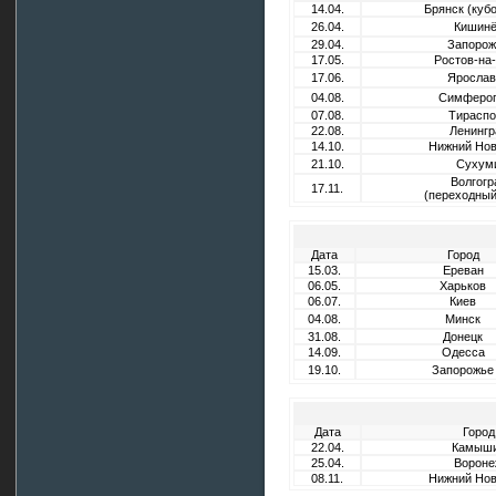
14.04.
Брянск (кубо
26.04.
Кишин
29.04.
Запорож
17.05.
Ростов-на
17.06.
Ярослав
04.08.
Симферо
07.08.
Тираспо
22.08.
Ленингр
14.10.
Нижний Нов
21.10.
Сухум
Волгогр
17.11.
(переходный
Дата
Город
15.03.
Ереван
06.05.
Харьков
06.07.
Киев
04.08.
Минск
31.08.
Донецк
14.09.
Одесса
19.10.
Запорожье
Дата
Город
22.04.
Камыш
25.04.
Вороне
08.11.
Нижний Нов