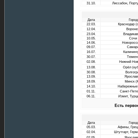
31.10.
Лиссабон, Порту
Дата
Город
22.03.
Краснодар (
12.04.
Вороне
23.04.
Владикав
10.05.
Сочи
14.06.
Новоросс
09.07.
Самар
16.07.
Калининг
30.07.
Тюмен
02.08.
Нижний Нов
13.08.
Орёл (ку
30.08.
Волгогр
13.09.
Ярослав
18.09.
Минск (
14.10.
Набережные
01.11.
Санкт-Пете
06.11.
Измит, Турци
Есть перво
Дата
Город
05.03.
Афины, Грец
02.04.
Штутгарт, Герм
02.05.
Ярослав