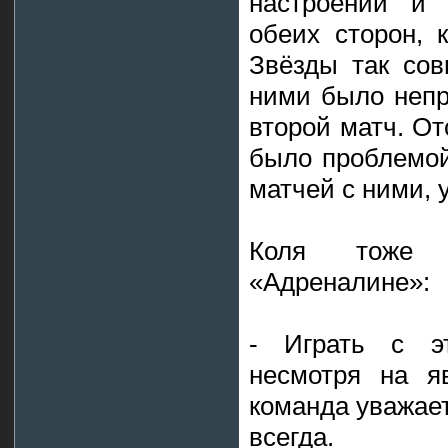
настроении и 
обеих сторон, 
Звёзды так сов
ними было непр
второй матч. От
было проблемой
матчей с ними, 
Коля тоже 
«Адреналине»:
- Играть с эт
несмотря на я
команда уважае
всегда.