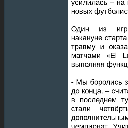
усилилась – на
новых футболис
Один из игро
накануне старт
травму и оказ
матчами «El L
выполняя функц
- Мы боролись з
до конца. – счи
в последнем ту
стали четвёр
дополнительн
чемпионат. Учи