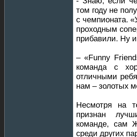
- Знаю, если че
том году не пол
с чемпионата. «
проходным сопер
прибавили. Ну и
– «Funny Frien
команда с хо
отличными ребя
нам – золотых м
Несмотря на т
признан луч
команде, сам 
среди других па