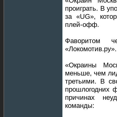
«Окраин Моск
проиграть. В уп
за «UG», кото
плей-офф.
Фаворитом ч
«Локомотив.ру».
«Окраины Мос
меньше, чем ли
третьими. В св
прошлогодних ф
причинах неуд
команды: