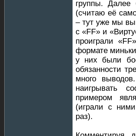
группы. Далее
(считаю её сам
– тут уже мы вы
с «FF» и «Вирту
проиграли «FF
формате миньки,
у них были бо
обязанности тр
много выводов
наигрывать с
примером явл
(играли с ними
раз).
Комментируя д