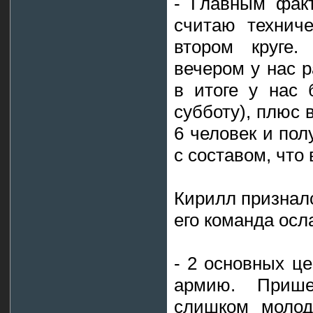
- Главным фак
считаю технич
втором круге.
вечером у нас р
в итоге у нас 
субботу), плюс 
6 человек и по
с составом, что 
Кирилл призналс
его команда осл
- 2 основных ц
армию. Приш
слишком молод