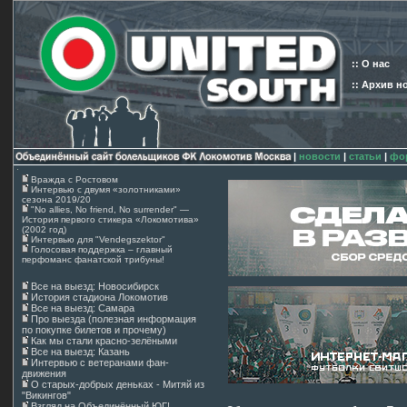
:: О нас
:: Архив н
|
новости
|
статьи
|
фо
Вражда с Ростовом
Интервью с двумя «золотниками»
сезона 2019/20
"No allies, No friend, No surrender" —
История первого стикера «Локомотива»
(2002 год)
Интервью для "Vendegszektor"
Голосовая поддержка – главный
перфоманс фанатской трибуны!
Все на выезд: Новосибирск
История стадиона Локомотив
Все на выезд: Самара
Про выезда (полезная информация
по покупке билетов и прочему)
Как мы стали красно-зелёными
Все на выезд: Казань
Интервью с ветеранами фан-
движения
О старых-добрых деньках - Митяй из
"Викингов"
Взгляд на Объединённый ЮГ!