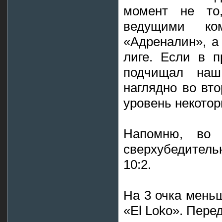
момент не то
ведущими к
«Адреналин», а
лиге. Если в 
подчищал наш
наглядно во вт
уровень некотор
Напомню, во 
сверхубедительн
10:2.
На 3 очка меньш
«El Loko». Пере