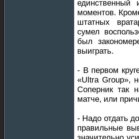
единственный 
моментов. Кроме
штатных врата
сумел воспольз
был закономер
выиграть.
- В первом круг
«Ultra Group», 
Соперник так н
матче, или прич
- Надо отдать д
правильные выв
значительно ус