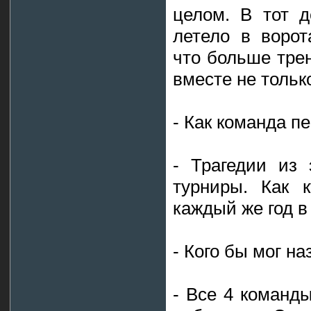
целом. В тот д
летело в ворот
что больше тре
вместе не тольк
- Как команда п
- Трагедии из 
турниры. Как к
каждый же год в
- Кого бы мог н
- Все 4 команд