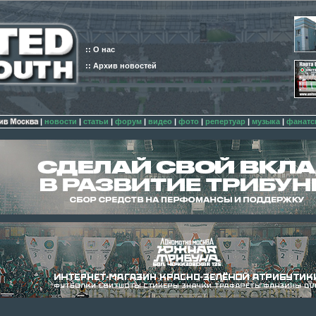
:: О нас
:: Архив новостей
|
новости
|
статьи
|
форум
|
видео
|
фото
|
репертуар
|
музыка
|
фанатс