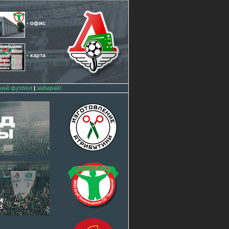
- офис
- карта
кий футбол
|
забирай!