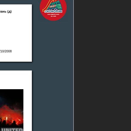
ань (д)
/10/2008