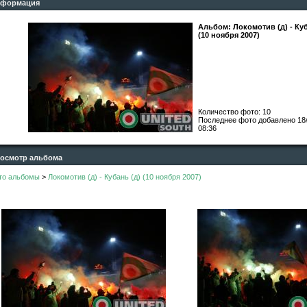
формация
Альбом: Локомотив (д) - Куб
(10 ноября 2007)
Количество фото: 10
Последнее фото добавлено
18
08:36
смотр альбома
то альбомы
>
Локомотив (д) - Кубань (д) (10 ноября 2007)