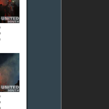
8
0
1
8
0
0