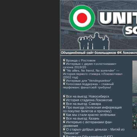
Вражда с Ростовом
Интервью с двумя «золотниками»
сезона 2019/20
"No allies, No friend, No surrender" —
История первого стикера «Локомотива»
(2002 год)
Интервью для "Vendegszektor"
Голосовая поддержка – главный
перфоманс фанатской трибуны!
Все на выезд: Новосибирск
История стадиона Локомотив
Все на выезд: Самара
Про выезда (полезная информация
по покупке билетов и прочему)
Как мы стали красно-зелёными
Все на выезд: Казань
Интервью с ветеранами фан-
движения
О старых-добрых деньках - Митяй из
"Викингов"
Взгляд на Объединённый ЮГ!