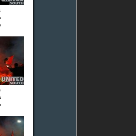
8
0
6
8
0
9