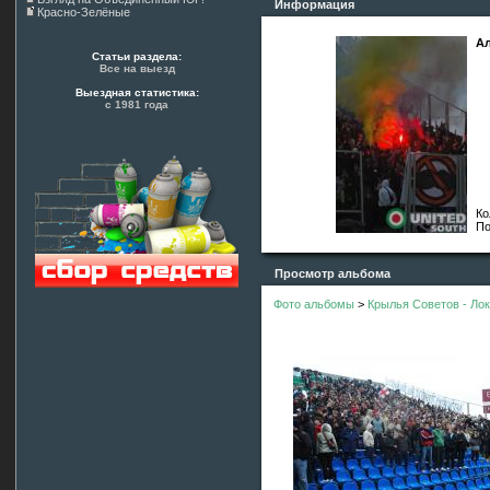
Информация
Красно-Зелёные
Ал
Статьи раздела:
Все на выезд
Выездная статистика:
с 1981 года
Ко
По
Просмотр альбома
Фото альбомы
>
Крылья Советов - Лок