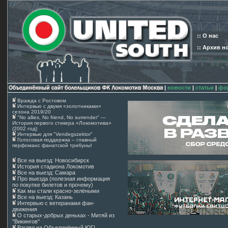
:: О нас
:: Архив н
|
новости
|
статьи
|
фо
Вражда с Ростовом
Интервью с двумя «золотниками»
сезона 2019/20
"No allies, No friend, No surrender" —
История первого стикера «Локомотива»
(2002 год)
Интервью для "Vendegszektor"
Голосовая поддержка – главный
перфоманс фанатской трибуны!
Все на выезд: Новосибирск
История стадиона Локомотив
Все на выезд: Самара
Про выезда (полезная информация
по покупке билетов и прочему)
Как мы стали красно-зелёными
Все на выезд: Казань
Интервью с ветеранами фан-
движения
О старых-добрых деньках - Митяй из
"Викингов"
Взгляд на Объединённый ЮГ!