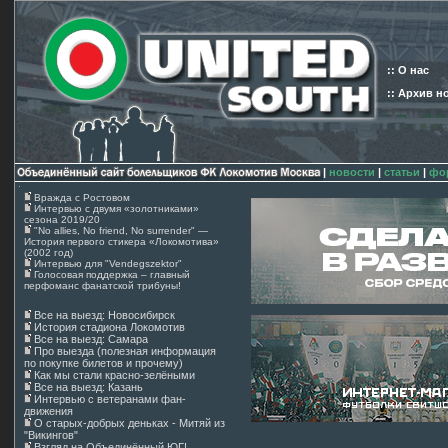
:: О нас
:: Архив н
|
новости
|
статьи
|
фо
Вражда с Ростовом
Интервью с двумя «золотниками»
сезона 2019/20
"No allies, No friend, No surrender" —
История первого стикера «Локомотива»
(2002 год)
Интервью для "Vendegszektor"
Голосовая поддержка – главный
перфоманс фанатской трибуны!
Все на выезд: Новосибирск
История стадиона Локомотив
Все на выезд: Самара
Про выезда (полезная информация
по покупке билетов и прочему)
Как мы стали красно-зелёными
Все на выезд: Казань
Интервью с ветеранами фан-
движения
О старых-добрых деньках - Митяй из
"Викингов"
Взгляд на Объединённый ЮГ!