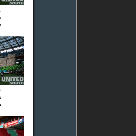
8
0
9
8
0
4