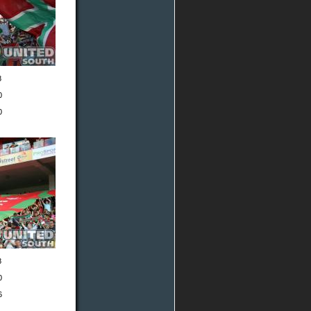
8
0
0
8
0
6