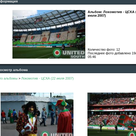
формация
Альбом: Локомотив - ЦСКА 
июля 2007)
Количество фото: 12
Последнее фото добавлено
19
05:46
смотр альбома
то альбомы
>
Локомотив - ЦСКА (22 июля 2007)