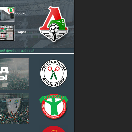
- офис
- карта
кий футбол
|
забирай!