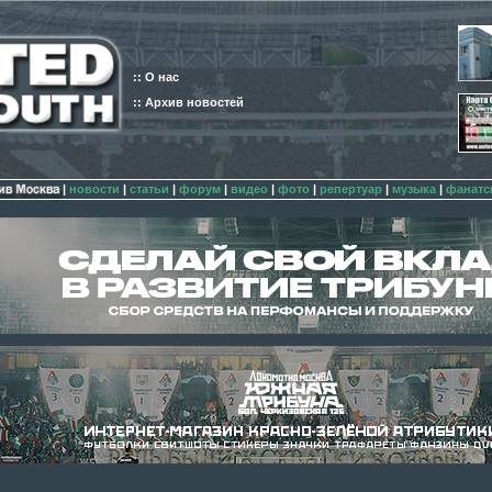
:: О нас
:: Архив новостей
|
новости
|
статьи
|
форум
|
видео
|
фото
|
репертуар
|
музыка
|
фанатс