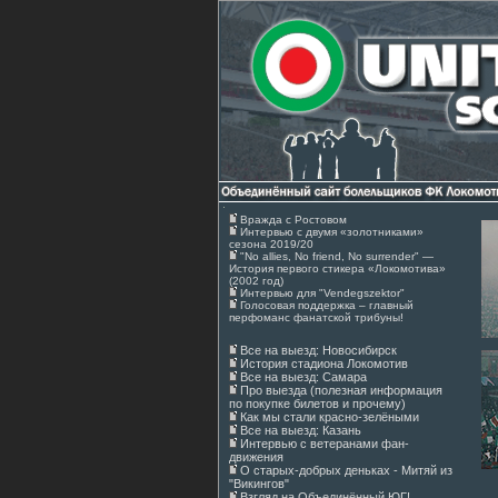
Вражда с Ростовом
Интервью с двумя «золотниками»
сезона 2019/20
"No allies, No friend, No surrender" —
История первого стикера «Локомотива»
(2002 год)
Интервью для "Vendegszektor"
Голосовая поддержка – главный
перфоманс фанатской трибуны!
Все на выезд: Новосибирск
История стадиона Локомотив
Все на выезд: Самара
Про выезда (полезная информация
по покупке билетов и прочему)
Как мы стали красно-зелёными
Все на выезд: Казань
Интервью с ветеранами фан-
движения
О старых-добрых деньках - Митяй из
"Викингов"
Взгляд на Объединённый ЮГ!