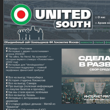
:: О нас
:: Архив н
|
новости
|
статьи
|
фо
Вражда с Ростовом
Интервью с двумя «золотниками»
сезона 2019/20
"No allies, No friend, No surrender" —
История первого стикера «Локомотива»
(2002 год)
Интервью для "Vendegszektor"
Голосовая поддержка – главный
перфоманс фанатской трибуны!
Все на выезд: Новосибирск
История стадиона Локомотив
Все на выезд: Самара
Про выезда (полезная информация
по покупке билетов и прочему)
Как мы стали красно-зелёными
Все на выезд: Казань
Интервью с ветеранами фан-
движения
О старых-добрых деньках - Митяй из
"Викингов"
Взгляд на Объединённый ЮГ!