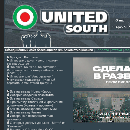
:: О нас
:: Архив н
|
новости
|
статьи
|
фо
Вражда с Ростовом
Интервью с двумя «золотниками»
сезона 2019/20
"No allies, No friend, No surrender" —
История первого стикера «Локомотива»
(2002 год)
Интервью для "Vendegszektor"
Голосовая поддержка – главный
перфоманс фанатской трибуны!
Все на выезд: Новосибирск
История стадиона Локомотив
Все на выезд: Самара
Про выезда (полезная информация
по покупке билетов и прочему)
Как мы стали красно-зелёными
Все на выезд: Казань
Интервью с ветеранами фан-
движения
О старых-добрых деньках - Митяй из
"Викингов"
Взгляд на Объединённый ЮГ!