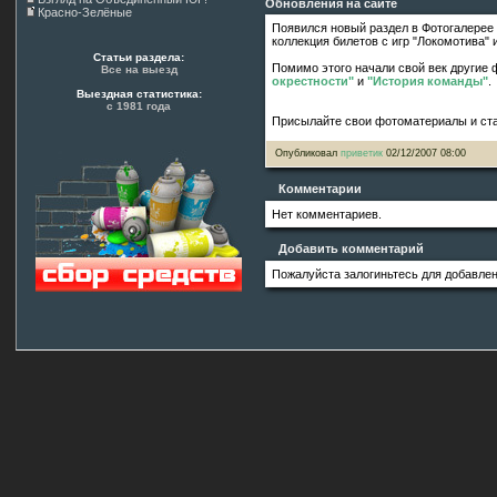
Обновления на сайте
Красно-Зелёные
Появился новый раздел в Фотогалерее
коллекция билетов с игр "Локомотива" 
Статьи раздела:
Помимо этого начали свой век другие
Все на выезд
окрестности"
и
"История команды"
.
Выездная статистика:
с 1981 года
Присылайте свои фотоматериалы и ста
Опубликовал
приветик
02/12/2007 08:00
Комментарии
Нет комментариев.
Добавить комментарий
Пожалуйста залогиньтесь для добавле