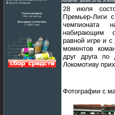
Локомотив - Динамо (18 тур. 28 июля)
Красно-Зелёные
28 июля сост
Статьи раздела:
Премьер-Лиги с
Все на выезд
Выездная статистика:
чемпионата 
с 1981 года
набирающим 
равной игре и с
моментов кома
друг друга по
Локомотиву прих
Фотографии с м