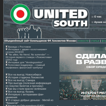
:: О нас
:: Архив н
|
новости
|
статьи
|
фо
Вражда с Ростовом
Интервью с двумя «золотниками»
сезона 2019/20
"No allies, No friend, No surrender" —
История первого стикера «Локомотива»
(2002 год)
Интервью для "Vendegszektor"
Голосовая поддержка – главный
перфоманс фанатской трибуны!
Все на выезд: Новосибирск
История стадиона Локомотив
Все на выезд: Самара
Про выезда (полезная информация
по покупке билетов и прочему)
Как мы стали красно-зелёными
Все на выезд: Казань
Интервью с ветеранами фан-
движения
О старых-добрых деньках - Митяй из
"Викингов"
Взгляд на Объединённый ЮГ!