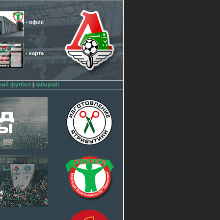
- офис
- карта
кий футбол
|
забирай!