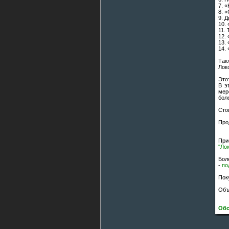
7. 
8. 
9. 
10.
11.
12.
13.
14.
Так
Лок
Это
В э
мер
бол
Сто
Про
При
"Ло
Бол
-
по
Пок
Объ
Обс