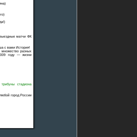
ина)
го)
да!)
 выездные матчи ФК
ша с вами История!
и множество разных
2009 году — жизни
 трибуны стадиона
 любой город России