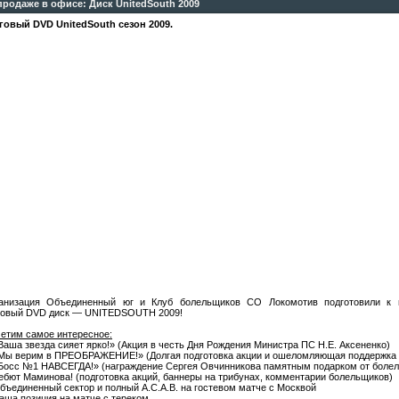
родаже в офисе: Диск UnitedSouth 2009
говый DVD UnitedSouth сезон 2009.
анизация Объединенный юг и Клуб болельщиков СО Локомотив подготовили к 
говый DVD диск — UNITEDSOUTH 2009!
етим самое интересное:
«Ваша звезда сияет ярко!» (Акция в честь Дня Рождения Министра ПС Н.Е. Аксененко)
«Мы верим в ПРЕОБРАЖЕНИЕ!» (Долгая подготовка акции и ошеломляющая поддержка 
«Босс №1 НАВСЕГДА!» (награждение Сергея Овчинникова памятным подарком от боле
Дебют Маминова! (подготовка акций, баннеры на трибунах, комментарии болельщиков)
Объединенный сектор и полный A.C.A.B. на гостевом матче с Москвой
Наша позиция на матче с тереком