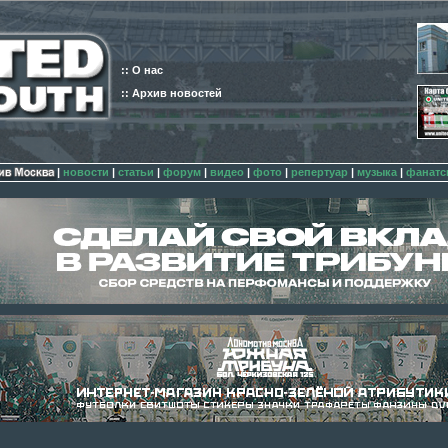
:: О нас
:: Архив новостей
|
новости
|
статьи
|
форум
|
видео
|
фото
|
репертуар
|
музыка
|
фанатс