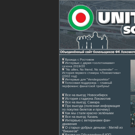
Вражда с Ростовом
Интервью с двумя «золотниками»
сезона 2019/20
"No allies, No friend, No surrender" —
История первого стикера «Локомотива»
(2002 год)
Интервью для "Vendegszektor"
Голосовая поддержка – главный
перфоманс фанатской трибуны!
Все на выезд: Новосибирск
История стадиона Локомотив
Все на выезд: Самара
Про выезда (полезная информация
по покупке билетов и прочему)
Как мы стали красно-зелёными
Все на выезд: Казань
Интервью с ветеранами фан-
движения
О старых-добрых деньках - Митяй из
"Викингов"
Взгляд на Объединённый ЮГ!