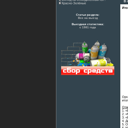
В п
Красно-Зелёные
Ито
Статьи раздела:
Все на выезд
Выездная статистика:
с 1981 года
Орг
ито
Отм
1. 
2. 
3. 
4. 
5. 
6. 