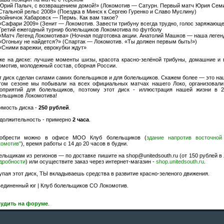
«Юрий Палыч, с возвращением домой!» (Локомотив — Сатурн. Первый матч Юрия Сем
«Стальной рельс 2008» (Поездка в Минск к Сергею Гуренко и Славо Муслину)
Двойничок Хабаровск — Пермь. Как вам такое?
 «Сафари 2009» (Зенит — Локомотив. Завести трибуну всегда трудно, голос заряжающе
 Третий ежегодный турнир болельщиков Локомотива по футболу
 «Матч Легенд Локомотива» (Ночная подготовка акции. Анатолий Машков — наша леген
 «Огоньку не найдется?» (Спартак — Локомотив. «Ты должен первым быть!»)
 «Сними варежки, еврокубки ждут»
же на диске: лучшие моменты шизы, красота красно-зелёной трибуны, домашние и
омотив, молодежный состав, сборная России.
т диск сделан силами самих болельщиков и для болельщиков. Скажем более — это на
том сезоне мы побывали на всех официальных матчах нашего Локо, организовал
оприятий для болельщиков, поэтому этот диск - иллюстрация нашей жизни в 
ельщиков Локомотива!
имость диска -
250 рублей
.
должительность - примерно
2 часа
.
обрести можно в офисе МОО Клуб болельщиков (
здание напротив восточной
комотив"
), время работы с 14 до 20 часов в будни.
ельщикам из регионов — по доставке пишите на shop@unitedsouth.ru (от 150 рублей в
дробности
) или осуществите заказ через интернет-магазин -
shop.unitedsouth.ru
.
упая этот диск, ТЫ вкладываешь средства в развитие красно-зеленого движения.
единенный юг | Клуб болельщиков СО Локомотив.
удить на форуме
.