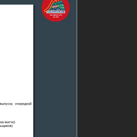
выпуску очередной
на матче)
льщиков)