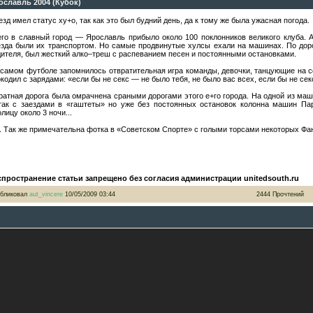
ославль 2004 (Кубок)
зд имел статус ху+о, так как это был будний день, да к тому же была ужасная погода.
его в славный город — Ярославль прибыло около 100 поклонников великого клуба. 
езда были их транспортом. Но самые продвинутые хулсы ехали на машинах. По доро
ителя, был жесткий алко–треш с раcпеванием песен и постоянными остановками.
 самом футболе запомнилось отвратительная игра команды, девочки, танцующие на с
кодил с зарядами: «если бы не секс — не было тебя, не было вас всех, если бы не секс
атная дорога была омрачнена сраными дорогами этого е+го города. На одной из маш
так с заездами в «гаштеты» но уже без постоянных остановок колонна машин Па
лицу около 3 ночи...
. Так же примечательна фотка в «Советском Спорте» с голыми торсами некоторых Фа
спространение статьи запрещено без согласия администрации unitedsouth.ru
бликовал
aut_vincere
10/05/2009 03:44
2444 Прочтений