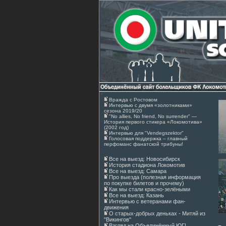
Вражда с Ростовом
Интервью с двумя «золотниками»
сезона 2019/20
"No allies, No friend, No surrender" —
История первого стикера «Локомотива»
(2002 год)
Интервью для "Vendegszektor"
Голосовая поддержка – главный
перфоманс фанатской трибуны!
Все на выезд: Новосибирск
История стадиона Локомотив
Все на выезд: Самара
Про выезда (полезная информация
по покупке билетов и прочему)
Как мы стали красно-зелёными
Все на выезд: Казань
Интервью с ветеранами фан-
движения
О старых-добрых деньках - Митяй из
"Викингов"
Взгляд на Объединённый ЮГ!