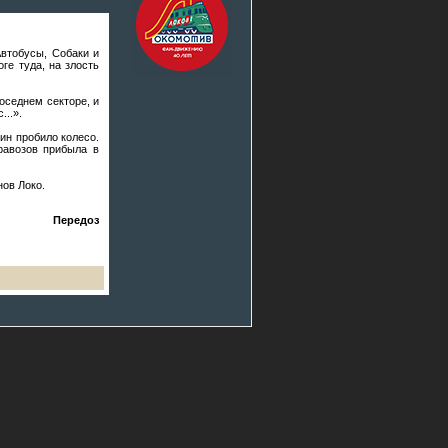
Автобусы, Собаки и
ге туда, на злость
оседнем секторе, и
...».
ин пробило колесо.
равозов прибыла в
нов Локо.
Передоз