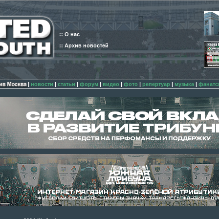
:: О нас
:: Архив новостей
|
новости
|
статьи
|
форум
|
видео
|
фото
|
репертуар
|
музыка
|
фанатс