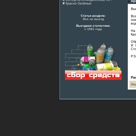
Яр
Красно-Зелёные
Вые
Статьи раздела:
Вс
Все на выезд
по
вод
Выездная статистика:
с 1981 года
На
Кро
Обр
И 
Сто
P.S
Ра
Опу