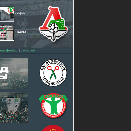
- офис
- карта
кий футбол
|
забирай!