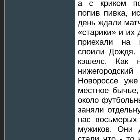
а с криком по
попив пивка, ис
день ждали матч
«старики» и их 
приехали на 
споили Дождя. 
кэшелс. Как 
нижегородски
Новороссе уже 
местное бычье,
около футбольн
заняли отдельн
нас восьмерых
мужиков. Они 
стали что - то