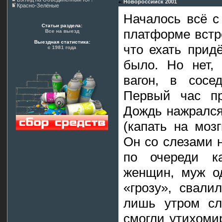
Новороссийск 2001
Красно-Зелёные
Началось всё с 
Статьи раздела:
платформе встр
Все на выезд
Выездная статистика:
что ехать прид
с 1981 года
было. Но нет,
вагон, в сосе
Первый час пр
Дождь нажрался
(капать на моз
Он со слезами 
по очереди к
женщин, муж од
«грозу», свали
лишь утром сл
смогли утихоми