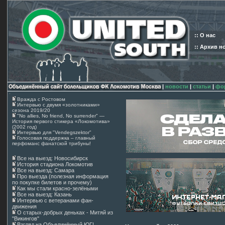
:: О нас
:: Архив н
|
новости
|
статьи
|
фо
Вражда с Ростовом
Интервью с двумя «золотниками»
сезона 2019/20
"No allies, No friend, No surrender" —
История первого стикера «Локомотива»
(2002 год)
Интервью для "Vendegszektor"
Голосовая поддержка – главный
перфоманс фанатской трибуны!
Все на выезд: Новосибирск
История стадиона Локомотив
Все на выезд: Самара
Про выезда (полезная информация
по покупке билетов и прочему)
Как мы стали красно-зелёными
Все на выезд: Казань
Интервью с ветеранами фан-
движения
О старых-добрых деньках - Митяй из
"Викингов"
Взгляд на Объединённый ЮГ!