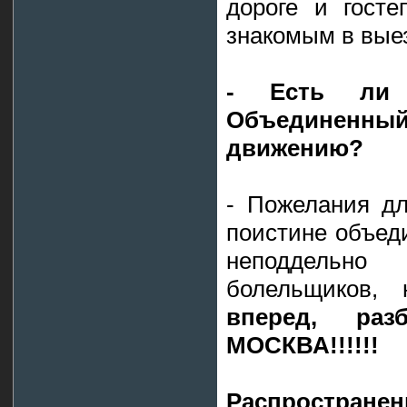
дороге и гост
знакомым в выез
- Есть ли 
Объединенный 
движению?
- Пожелания дл
поистине объед
неподдельн
болельщиков,
вперед, ра
МОСКВА!!!!!!
Распростране