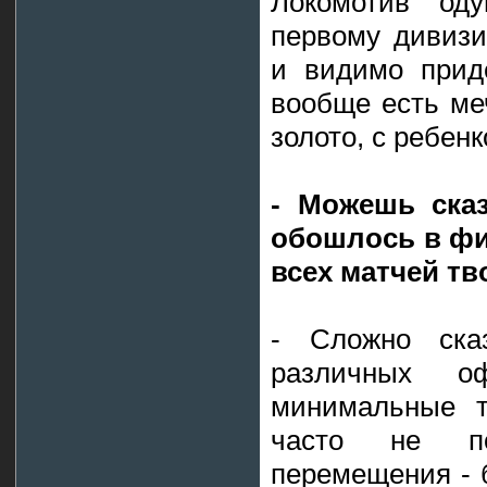
Локомотив од
первому дивизи
и видимо приде
вообще есть ме
золото, с ребенк
- Можешь сказ
обошлось в фи
всех матчей тв
- Сложно ска
различных оф
минимальные т
часто не по
перемещения - 