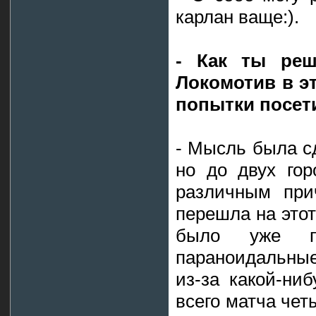
карлан ваще:).
- Как ты реш
Локомотив в э
попытки посети
- Мысль была сд
но до двух гор
различным при
перешла на этот
было уже по
параноидальные
из-за какой-ни
всего матча чет