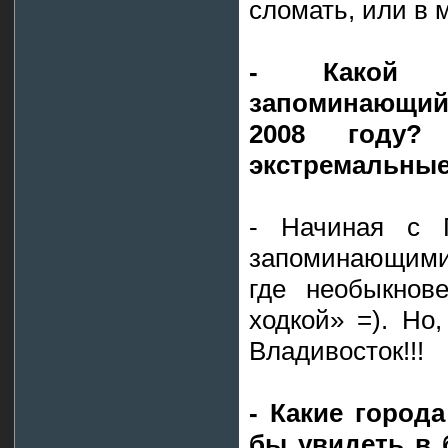
сломать, или в 
- Какой 
запоминающийс
2008 году?
экстремальные
- Начиная с Г
запоминающимис
где необыкнове
ходкой» =). Но
Владивосток!!!
- Какие город
бы увидеть в 