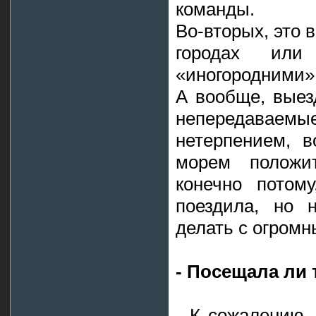
команды.
Во-вторых, это 
городах или
«иногородними» 
А вообще, выез
непередаваем
нетерпением, 
морем положит
конечно потом
поездила, но 
делать с огром
- Посещала ли
- К сожалению,