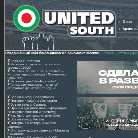
:: О нас
:: Архив н
|
новости
|
статьи
|
фо
Вражда с Ростовом
Интервью с двумя «золотниками»
сезона 2019/20
"No allies, No friend, No surrender" —
История первого стикера «Локомотива»
(2002 год)
Интервью для "Vendegszektor"
Голосовая поддержка – главный
перфоманс фанатской трибуны!
Все на выезд: Новосибирск
История стадиона Локомотив
Все на выезд: Самара
Про выезда (полезная информация
по покупке билетов и прочему)
Как мы стали красно-зелёными
Все на выезд: Казань
Интервью с ветеранами фан-
движения
О старых-добрых деньках - Митяй из
"Викингов"
Взгляд на Объединённый ЮГ!