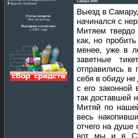
Самара 2000
Красно-Зелёные
Выезд в Самару,
Статьи раздела:
начинался с нер
Все на выезд
Выездная статистика:
Митяем твердо 
с 1981 года
как, но пробит
менее, уже в л
заветные тик
отправились в 
себя в обиду не
с его законной
так доставшей н
Митяй по нашей
весь накопивши
отчего на душе 
вот мы и в Са