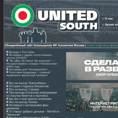
:: О нас
:: Архив н
|
новости
|
статьи
|
фо
Вражда с Ростовом
Интервью с двумя «золотниками»
сезона 2019/20
"No allies, No friend, No surrender" —
История первого стикера «Локомотива»
(2002 год)
Интервью для "Vendegszektor"
Голосовая поддержка – главный
перфоманс фанатской трибуны!
Все на выезд: Новосибирск
История стадиона Локомотив
Все на выезд: Самара
Про выезда (полезная информация
по покупке билетов и прочему)
Как мы стали красно-зелёными
Все на выезд: Казань
Интервью с ветеранами фан-
движения
О старых-добрых деньках - Митяй из
"Викингов"
Взгляд на Объединённый ЮГ!