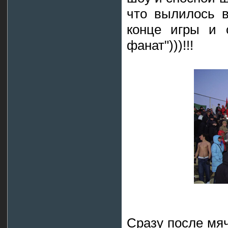
что вылилось в
конце игры и 
фанат")))!!!
Сразу после мя