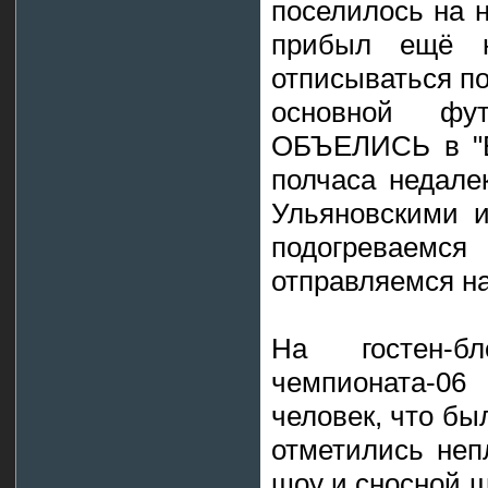
поселилось на н
прибыл ещё н
отписываться по
основной ф
ОБЪЕЛИСЬ в "Ви
полчаса недале
Ульяновскими и
подогреваемся
отправляемся на
На гостен-
чемпионата-0
человек, что бы
отметились неп
шоу и сносной ш