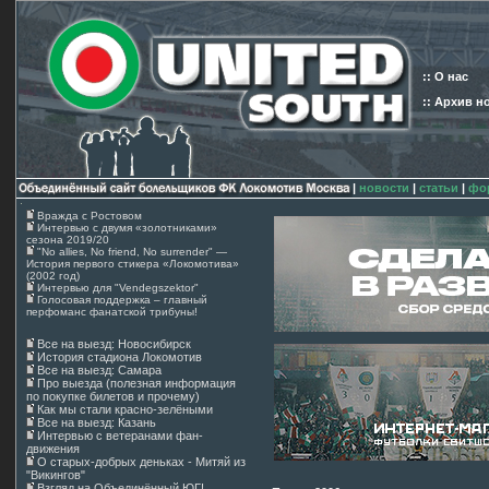
:: О нас
:: Архив н
|
новости
|
статьи
|
фо
Вражда с Ростовом
Интервью с двумя «золотниками»
сезона 2019/20
"No allies, No friend, No surrender" —
История первого стикера «Локомотива»
(2002 год)
Интервью для "Vendegszektor"
Голосовая поддержка – главный
перфоманс фанатской трибуны!
Все на выезд: Новосибирск
История стадиона Локомотив
Все на выезд: Самара
Про выезда (полезная информация
по покупке билетов и прочему)
Как мы стали красно-зелёными
Все на выезд: Казань
Интервью с ветеранами фан-
движения
О старых-добрых деньках - Митяй из
"Викингов"
Взгляд на Объединённый ЮГ!