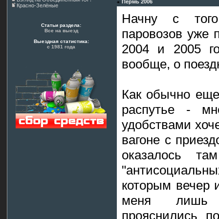
Пермь 2006
Красно-Зелёные
Начну с того
Статьи раздела:
паровозов уже 
Все на выезд
Выездная статистика:
2004 и 2005 г
с 1981 года
вообще, о поезд
Как обычно еще
распутье - мн
удобствами хоче
вагоне с приезд
оказалось та
"антисоциальн
которым вечер и
меня лишь з
прояснились п