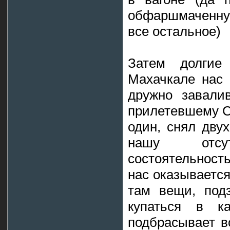
обфаршмаченну
все остальное)
Затем долгие
Махачкале нас 
дружно завали
прилетевшему Ст
один, снял дву
нашу отсут
состоятельност
нас оказываетс
там вещи, под
купаться в к
подбрасывает во