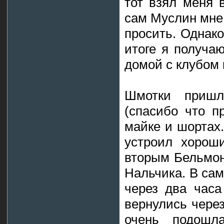
тот взял меня 
сам Муслин мне 
просить. Однако
итоге я получаю
домой с клубом 
Шмотки пришл
(спасибо что п
майке и шортах.
устроил хорош
вторым Бельмон
Нальчика. В сам
через два часа
вернулись через
очень подошл