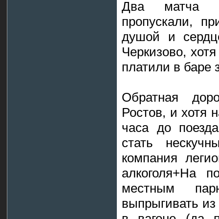
Два матча Л
пропускали, пр
душой и сердц
Черкизово, хотя
платили в баре 
Обратная доро
Ростов, и хотя 
часа до поезд
стать нескуч
компания леги
алкоголя+На п
местным па
выпрыгивать из 
в вагоне (да 