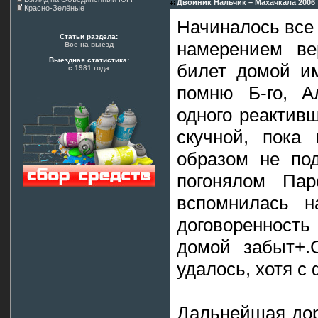
Двойник Нальчик – Махачкала 2006
Красно-Зелёные
Начиналось все 
Статьи раздела:
намерением ве
Все на выезд
Выездная статистика:
билет домой им
с 1981 года
помню Б-го, А
одного реактив
скучной, пока
образом не под
погонялом Па
вспомнилась н
договоренность
домой забыт+.
удалось, хотя с
Дальнейшая дор