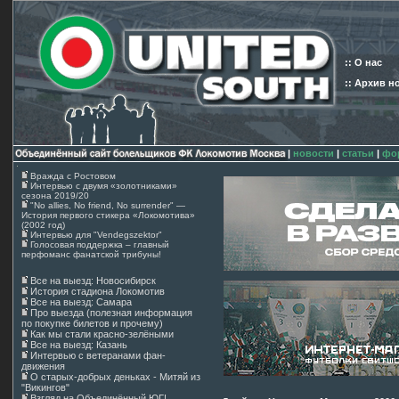
:: О нас
:: Архив н
|
новости
|
статьи
|
фо
Вражда с Ростовом
Интервью с двумя «золотниками»
сезона 2019/20
"No allies, No friend, No surrender" —
История первого стикера «Локомотива»
(2002 год)
Интервью для "Vendegszektor"
Голосовая поддержка – главный
перфоманс фанатской трибуны!
Все на выезд: Новосибирск
История стадиона Локомотив
Все на выезд: Самара
Про выезда (полезная информация
по покупке билетов и прочему)
Как мы стали красно-зелёными
Все на выезд: Казань
Интервью с ветеранами фан-
движения
О старых-добрых деньках - Митяй из
"Викингов"
Взгляд на Объединённый ЮГ!