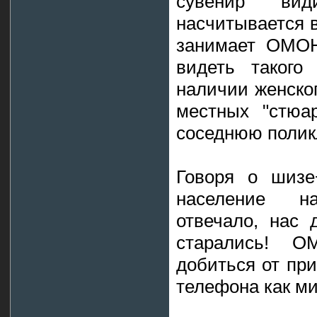
сувенир ви
насчитывается в
занимает ОМОН
видеть такого
наличии женског
местных "стюа
соседнюю поликл
Говоря о шизе
население н
отвечало, нас
старались! 
добиться от пр
телефона как м