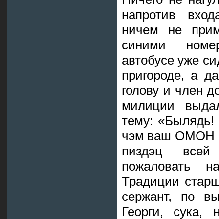
напротив вход
ничем не прим
синими номе
автобусе уже си
пригороде, а д
голову и член 
милиции выда
тему: «Былядь! 
чэм ваш ОМОН в
пиздэц всей
пожаловать на
Традиции старш
сержант, по в
Георги, сука,