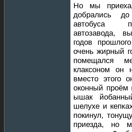
Но мы приехал
добрались до
автобуса пр
автозавода, в
годов прошлог
очень жирный г
помещался м
клаксоном он 
вместо этого 
оконный проём 
ышак йобанны
шелухе и кепка
покинул, тонущ
приезда, но м