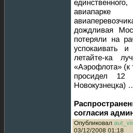
единственног
авиапарке к
авиаперевозч
дождливая Мос
потеряли на ра
успокаивать и
летайте-ка лу
«Аэрофлота» (к 
просидел 12
Новокузнецка) 
Распространен
согласия админ
Опубликовал
aut_vi
03/12/2008 01:18