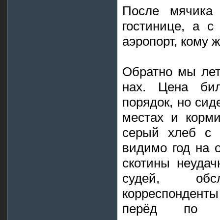
После мячика
гостинице, а с
аэропорт, кому 
Обратно мы лет
нах. Цена би
порядок, но сид
местах и корми
серый хлеб с 
видимо год на 
скотины неуда
судей, об
корреспонден
перёд по у