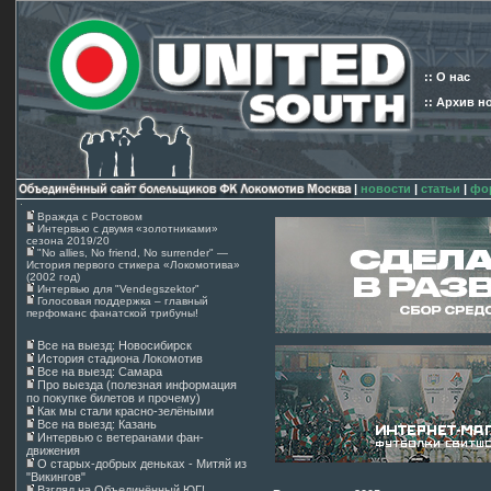
:: О нас
:: Архив н
|
новости
|
статьи
|
фо
Вражда с Ростовом
Интервью с двумя «золотниками»
сезона 2019/20
"No allies, No friend, No surrender" —
История первого стикера «Локомотива»
(2002 год)
Интервью для "Vendegszektor"
Голосовая поддержка – главный
перфоманс фанатской трибуны!
Все на выезд: Новосибирск
История стадиона Локомотив
Все на выезд: Самара
Про выезда (полезная информация
по покупке билетов и прочему)
Как мы стали красно-зелёными
Все на выезд: Казань
Интервью с ветеранами фан-
движения
О старых-добрых деньках - Митяй из
"Викингов"
Взгляд на Объединённый ЮГ!