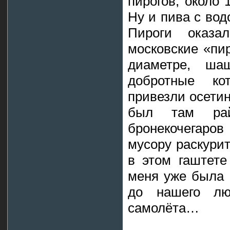
пирогов, около 
Ну и пива с во
Пироги оказа
московские «пир
диаметре, ш
добротные кот
привезли осетин
был там рай
бронекочегаров
мусору раскурит
в этом гаштете
меня уже была 
до нашего л
самолёта…