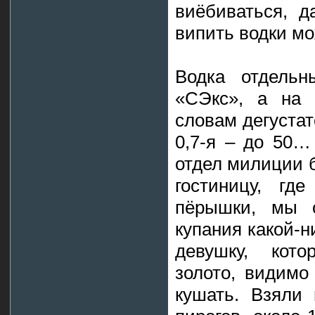
виёбиваться, д
випить водки мо
Водка отдельн
«СЭкс», а на 
словам дегустат
0,7-я – до 50…
отдел милиции 
гостиницу, гд
пёрышки, мы 
купания какой-
девушку, кото
золото, видимо
кушать. Взяли 