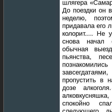
шлягера «Самара
До поездки он 
неделю, поэт
придавала его 
колорит.… Не у
снова начал 
обычная выезд
пьянства, пе
познакомились
завсегдатаям
пропустить в 
дозе алкоголя
алковкусняшка, 
спокойно спа
следующего д