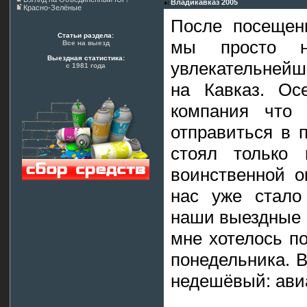
Владикавказ 2005
Красно-Зелёные
После посещени
Статьи раздела:
мы просто 
Все на выезд
Выездная статистика:
увлекательнейш
с 1981 года
на Кавказ. Осе
компания что
отправиться в 
стоял только 
воинственной о
нас уже стало
наши выездные 
мне хотелось по
понедельника. 
недешёвый: ави