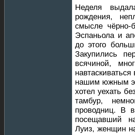
Неделя выдал
рождения, неп
смысле чёрно-б
Эспаньола и ап
до этого больш
Закупились пе
всячиной, мно
навтаскиваться 
нашим южным эк
хотел уехать бе
тамбур, немн
проводниц. В в
посещавший на
Луиз, женщин н