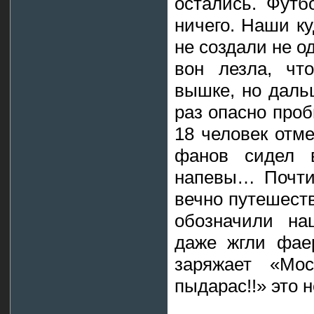
остались. Футб
ничего. Наши ку
не создали не о
вон лезла, чт
вышке, но даль
раз опасно проб
18 человек отме
фанов сидел 
напевы… Почти 
вечно путешест
обозначили на
даже жгли фаер
заряжает «Мос
пыдарас!!» это 