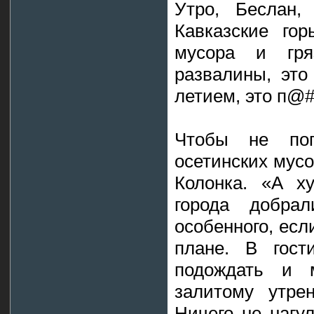
Утро, Беслан,
Кавказские го
мусора и гряз
развалины, это
летием, это п@
Чтобы не по
осетинских мус
Колонка. «А ху
города добра
особенного, есл
плане. В гост
подождать и 
залитому утре
Ничего не нагул