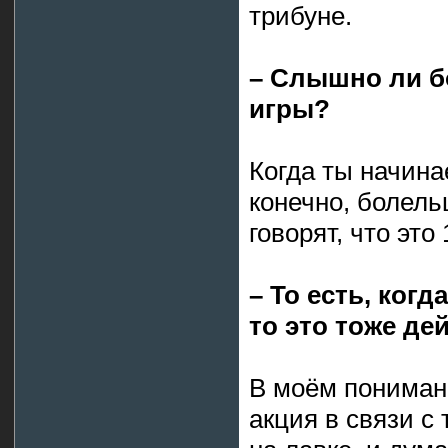
трибуне.
– Слышно ли б
игры?
Когда ты начинае
конечно, болель
говорят, что это 
– То есть, ког
то это тоже де
В моём пониман
акция в связи с