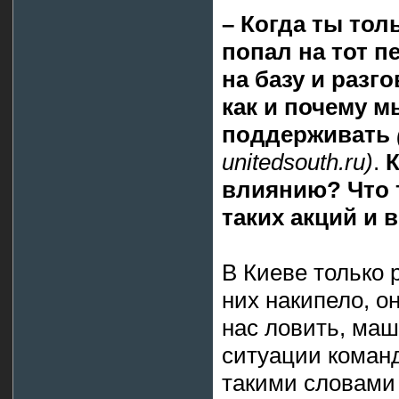
– Когда ты тол
попал на тот п
на базу и разг
как и почему м
поддерживать
unitedsouth.ru)
.
К
влиянию? Что 
таких акций и 
В Киеве только р
них накипело, он
нас ловить, маш
ситуации команд
такими словами