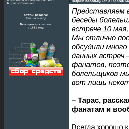
Встреча болельщиков с Тарасом М
Красно-Зелёные
Представляем 
Статьи раздела:
беседы болельщ
Все на выезд
Выездная статистика:
встрече 10 мая,
с 1981 года
Мы отлично поо
обсудили много 
данных встреч 
фанатов, поэто
болельщиков мы
вот лишь некот
– Тарас, расск
фанатам и воо
Всегда хорошо к 