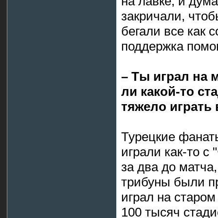
на лавке, и дум
закричали, чтоб
бегали все как с
поддержка помог
– Ты играл на 
ли какой-то ст
тяжело играть
Турецкие фанат
играли как-то с
за два до матча
трибуны были пр
играл на старом
100 тысяч стади