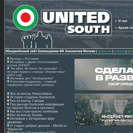
:: О нас
:: Архив н
|
новости
|
статьи
|
фо
Вражда с Ростовом
Интервью с двумя «золотниками»
сезона 2019/20
"No allies, No friend, No surrender" —
История первого стикера «Локомотива»
(2002 год)
Интервью для "Vendegszektor"
Голосовая поддержка – главный
перфоманс фанатской трибуны!
Все на выезд: Новосибирск
История стадиона Локомотив
Все на выезд: Самара
Про выезда (полезная информация
по покупке билетов и прочему)
Как мы стали красно-зелёными
Все на выезд: Казань
Интервью с ветеранами фан-
движения
О старых-добрых деньках - Митяй из
"Викингов"
Взгляд на Объединённый ЮГ!