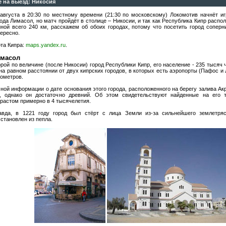
е на выезд: Никосия
 августа в 20:30 по местному времени (21:30 по московскому) Локомотив начнёт и
ода Лимасол, но матч пройдёт в столице – Никосии, и так как Республика Кипр распо
иной всего 240 км, расскажем об обоих городах, потому что посетить город соперн
ересно.
та Кипра:
maps.yandex.ru
.
масол
рой по величине (после Никосии) город Республики Кипр, его население - 235 тысяч 
на равном расстоянии от двух кипрских городов, в которых есть аэропорты (Пафос и 
лометров.
ной информации о дате основания этого города, расположенного на берегу залива Акр
т, однако он достаточно древний. Об этом свидетельствуют найденные на его 
растом примерно в 4 тысячелетия.
авда, в 1221 году город был стёрт с лица Земли из-за сильнейшего землетря
становлен из пепла.