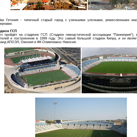
йки Гетония - типичный старый город с узенькими улочками, ремесленными ма
вернами.
адион ГСП
тч пройдёт на стадионе ГСП (Стадион гимнастической ассоциации "Панкиприя")
ителей и построенном в 1999 году. Это самый большой стадион Кипра, и он явля
манд АПОЭЛ, Омония и ФК Олимпиакос Никосия.