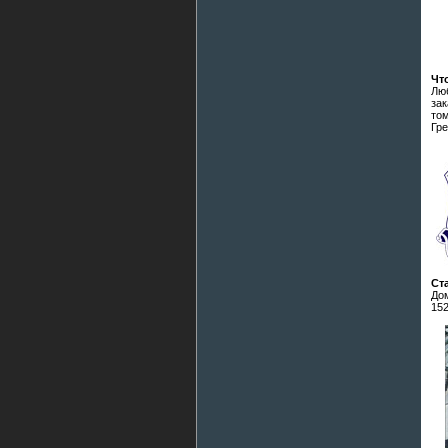
Чт
Лю
зак
том
Гре
Ст
Дом
152