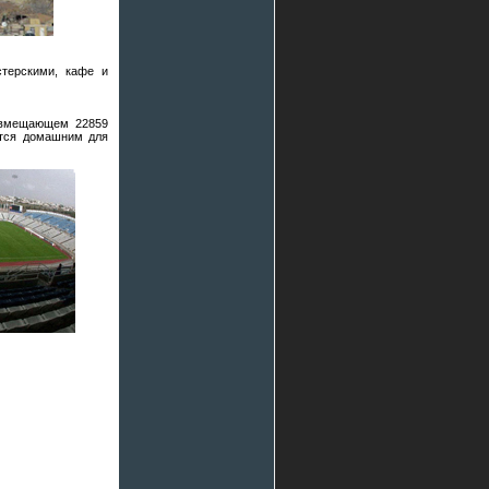
стерскими, кафе и
, вмещающем 22859
ется домашним для