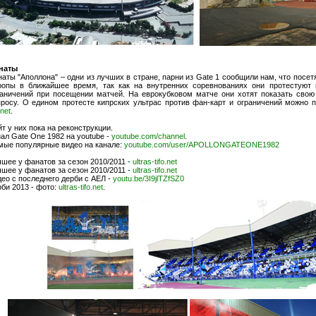
наты
аты "Аполлона" – одни из лучших в стране, парни из Gate 1 сообщили нам, что посет
ропы в ближайшее время, так как на внутренних соревнованиях они протестуют 
раничений при посещении матчей. На еврокубковом матче они хотят показать свою
просу. О едином протесте кипрских ультрас против фан-карт и ограничений можно п
.net
.
т у них пока на реконструкции.
ал Gate One 1982 на youtube -
youtube.com/channel
.
мые популярные видео на канале:
youtube.com/user/APOLLONGATEONE1982
шее у фанатов за сезон 2010/2011 -
ultras-tifo.net
шее у фанатов за сезон 2010/2011 -
ultras-tifo.net
ео с последнего дерби с АЕЛ -
youtu.be/3I9jlTZfSZ0
би 2013 - фото:
ultras-tifo.net
.