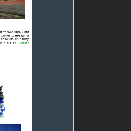
ят только игры Лиги
против фан-карт и
 позицию по этому
очитать тут:
ultras-