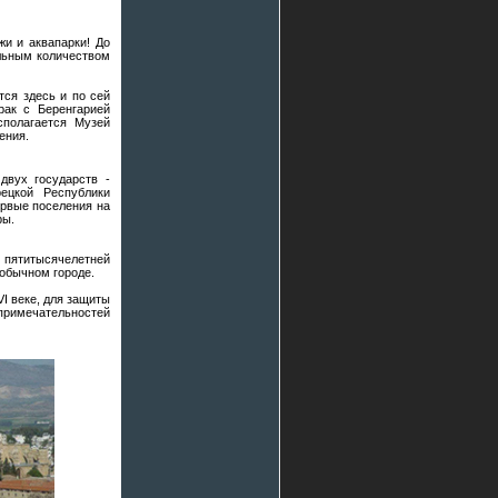
жи и аквапарки! До
альным количеством
тся здесь и по сей
рак с Беренгарией
сполагается Музей
ения.
двух государств -
рецкой Республики
ервые поселения на
ры.
 пятитысячелетней
еобычном городе.
I веке, для защиты
опримечательностей