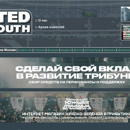
:: О нас
:: Архив новостей
|
новости
|
статьи
|
форум
|
видео
|
фото
|
репертуар
|
музыка
|
фанатс