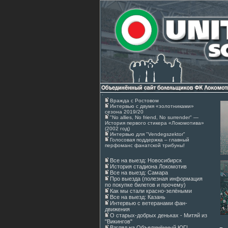
Вражда с Ростовом
Интервью с двумя «золотниками»
сезона 2019/20
"No allies, No friend, No surrender" —
История первого стикера «Локомотива»
(2002 год)
Интервью для "Vendegszektor"
Голосовая поддержка – главный
перфоманс фанатской трибуны!
Все на выезд: Новосибирск
История стадиона Локомотив
Все на выезд: Самара
Про выезда (полезная информация
по покупке билетов и прочему)
Как мы стали красно-зелёными
Все на выезд: Казань
Интервью с ветеранами фан-
движения
О старых-добрых деньках - Митяй из
"Викингов"
Взгляд на Объединённый ЮГ!