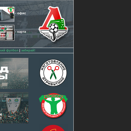
- офис
- карта
кий футбол
|
забирай!