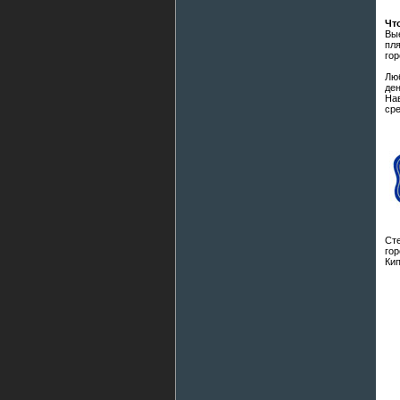
Чт
Вы
пля
гор
Лю
де
На
ср
Сте
гор
Кип