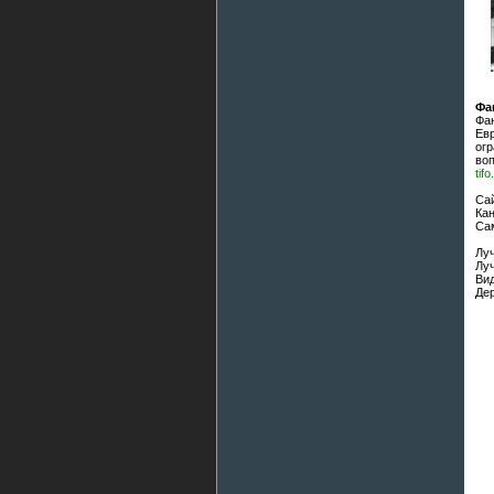
Фа
Фан
Ев
ог
во
tifo
Сай
Кан
Са
Луч
Луч
Вид
Дер