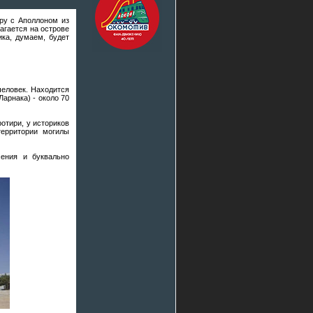
гру с Аполлоном из
лагается на острове
ика, думаем, будет
человек. Находится
Ларнака) - около 70
отири, у историков
территории могилы
сения и буквально