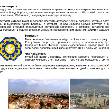
о посмотреть
езд у нас в отличное место и в отличное время, поэтому посмотрите местные пля
жей любой доберётся, а названия аквапарков стоит запомнить - Wet`n Wild с колосс
ок и Fasouri Watermania, находящийся в цитрусовой роще.
бителям истории будет интересно посетить археологические раскопки, которые веду
нь, и рыцарский замок Колосси, в котором Ричард Львиное Сердце вступил в б
варрской, ставшей впоследствии английской королевой. В кипрской цитадели ра
едневековья - в общем, и самым умным и любознательным фанатам найдутся развлеч
Никосия
Матч Аполлон-Локомотив пройдёт в Никосии - столице сразу 
Республики Кипр, где проживают греки, и непризнанной Ту
Северного Кипра. Никосия - один из древнейших городов мира: п
территории современной Никосии датируются 7 веком до нашей э
Что посмотреть
Музейный центр Левентис, экспозиция которого повествует о
истории Никосии, стоит посетить, чтобы узнать больше об этом н
ны венецианской крепости были сооружены венецианцами, жившими в этих краях в XV
ода, и в наши дни эти крепостные стены и бастионы являются одной из главных дост
ра.