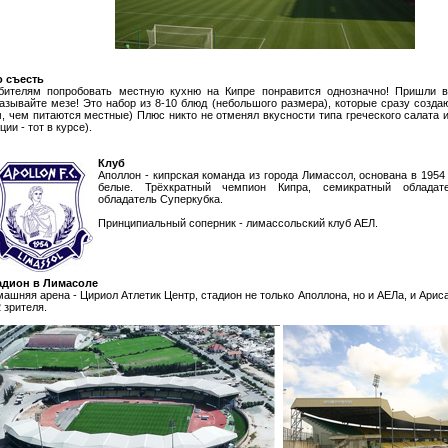
о съесть
бителям попробовать местную кухню на Кипре понравится однозначно! Пришли в
азывайте мезе! Это набор из 8-10 блюд (небольшого размера), которые сразу созда
, чем питаются местные) Плюс никто не отменял вкусности типа греческого салата и
ции - тот в курсе).
Клуб
Аполлон - кипрская команда из города Лимассол, основана в 1954 
белые. Трёхкратный чемпион Кипра, семикратный обладат
обладатель Суперкубка.
Принципиальный соперник - лимассольский клуб АЕЛ.
адион в Лимасоле
ашняя арена - Цириол Атлетик Центр, стадион не только Аполлона, но и АЕЛа, и Арис
 зрителя.