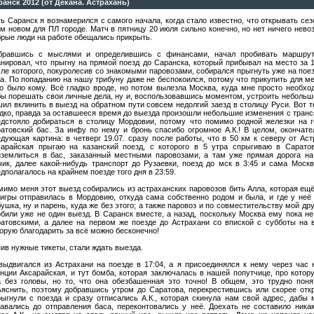
ранск 2012 (от Декана. Астрахань)
ь Саранск я вознамерился с самого начала, когда стало известно, что открывать сез
м новом для ПЛ городе. Матч в пятницу 20 июля сильно конечно, но нет ничего нево
брые люди на работе обещались прикрыть.
бравшись с мыслями и определившись с финансами, начал пробивать маршрут
нировал, что прыгну на прямой поезд до Саранска, который прибывал на место за 1
ле которого, покуролесив со знакомыми паровозами, собирался прыгнуть уже на поез
а. По попаданию на нашу трибуну даже не беспокоился, потому что прикупить для ме
го было кому. Всё гладко вроде, но потом вылезла Москва, куда мне просто необхо
бы порешать свои личные дела, ну и, воспользовавшись моментом, устроить небольш
ил вклинить в выезд на обратном пути совсем недолгий заезд в столицу Руси. Вот т
дко, правда за оставшееся время до выезда произошли небольшие изменения с транс
едстояло добираться в столицу Мордовии, потому что помимо родной железки на г
ратовский бас. За инфу по нему и бронь спасибо огромное А.К.! В целом, окончат
дующая картина: в четверг 19.07. сразу после работы, что в 50 км к северу от Аст
сарайская прыгаю на казанский поезд, с которого в 5 утра спрыгиваю в Саратов
иземлиться в бас, заказанный местными паровозами, а там уже прямая дорога на
чик, далее какой-нибудь транспорт до Рузаевки, поезд до мск в 3:45 и сама Москв
дполагалось на крайнем поезде того дня в 23:59.
имо меня этот выезд собирались из астраханских паровозов бить Алла, которая ещё
 игры отправилась в Мордовию, откуда сама собственно родом и была, и где у неё
ушка, ну и парень, куда же без этого; а также паровоз и по совместительству мой др
били уже не один выезд. В Саранск вместе, а назад, поскольку Москва ему пока не 
ратовскими, а далее на первом же поезде до Астрахани со впиской с субботы на в
орую благодарить за всё можно бесконечно!
ив нужные тикеты, стали ждать выезда.
 выдвигался из Астрахани на поезде в 17:04, а я присоединялся к нему через час
нции Аксарайская, и тут бомба, которая заключалась в нашей попутчице, про котор
а без головы, но то, что она обезбашенная это точно! В общем, это трудно поня
ъяснить, поэтому добравшись утром до Саратова, перекрестившись или скорее отк
рыгнули с поезда и сразу отписались А.К., которая скинула нам свой адрес, дабы 
тавались до отправления баса, переконтовались у неё. Доехать не составило ника