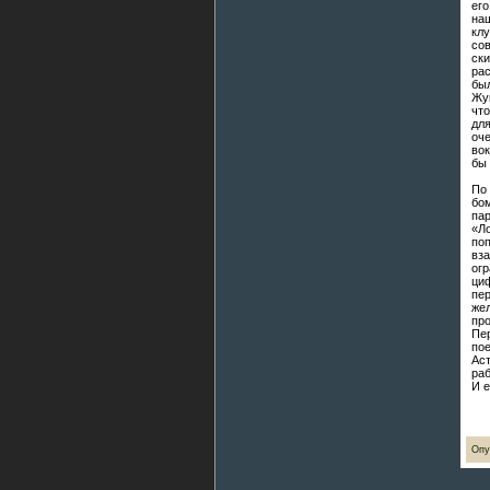
его
наш
кл
со
ск
рас
бы
Жу
что
для
оч
вок
бы 
По
бо
па
«Ло
поп
вз
ог
ци
пе
же
пр
Пе
по
Ас
раб
И е
Опу