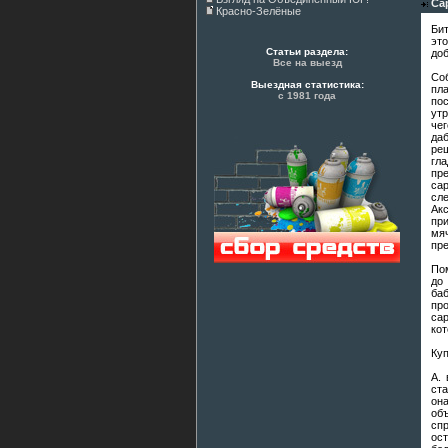
Са
Красно-Зелёные
Бит
это
Статьи раздела:
до
Все на выезд
Cо
Выездная статистика:
пла
с 1981 года
пос
утр
че
да
реш
гла
пр
са
сле
Ак
пр
мя
пре
Пом
до
баб
про
са
кот
Куп
А.
ста
он
об
сп
ос