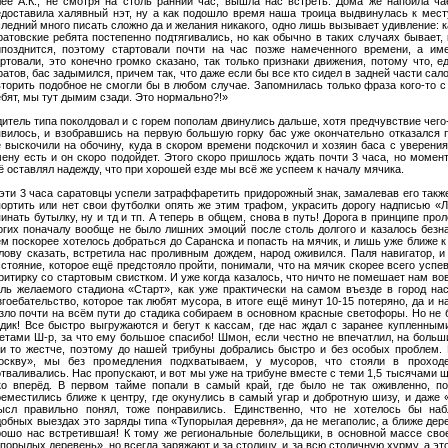
лее А.К., не смотря на столь ранний час, вышла нас встреть. Дома же напоила ч
едоставила халявный нэт, ну а как подошло время наша троица выдвинулась к мест
ледний много писать сложно да и желания никакого, одно лишь вызывает удивление: к
атовские ребята постепенно подтягивались, но как обычно в таких случаях бывает, 
ипозднится, поэтому стартовали почти на час позже намеченного времени, а име
ртовали, это конечно громко сказано, так только признаки движения, потому что, е
атов, бас задымился, причем так, что даже если бы все кто сидел в задней части сал
торить подобное не смогли бы в любом случае. Запомнилась только фраза кого-то с
бят, мы тут дымим сзади. Это нормально?!»
итель типа поколдовал и с горем пополам двинулись дальше, хотя предчувствие чего
явилось, и взобравшись на первую большую горку бас уже окончательно отказался
 выскочили на обочину, куда в скором времени подскочил и хозяин баса с уверения
ену есть и он скоро подойдет. Этого скоро пришлось ждать почти 3 часа, но момент
 оставлял надежду, что при хорошей езде мы всё же успеем к началу мячика.
эти 3 часа саратовцы успели затраффаретить придорожный знак, замалевав его такж
портить или нет свои футболки опять же этим трафом, украсить дорогу надписью «
инать бутылку, ну и тд и тп. А теперь в общем, снова в путь! Дорога в принципе про
огих поначалу вообще не было лишних эмоций после столь долгого и казалось безн
м поскорее хотелось добраться до Саранска и попасть на мячик, и лишь уже ближе к
лову сказать, встретила нас проливным дождем, народ оживился. Паля навигатор, и
стояние, которое ещё предстояло пройти, понимали, что на мячик скорее всего успе
ритирку со стартовым свистком. И уже когда казалось, что ничто не помешает нам во
оль желаемого стадиона «Старт», как уже практически на самом въезде в город на
гоебательство, которое так любят мусора, в итоге ещё минут 10-15 потеряно, да и н
зло почти на всём пути до стадика собираем в основном красные светофоры. Но не б
адик! Все быстро выгружаются и бегут к кассам, где нас ждал с заранее купленным
кетами Ш-р, за что ему большое спасибо! Шмон, если честно не впечатлил, на боль
 и то жестче, поэтому до нашей трибуны добрались быстро и без особых проблем.
оскву», мы без промедления подхватываем, у мусоров, что стояли в проходе
тваливались. Нас пропускают, и вот мы уже на трибуне вместе с теми 1,5 тысячами щ
ко вперёд. В первом тайме попали в самый край, где было не так оживленно, п
еместились ближе к центру, где окунулись в самый угар и добротную шизу, и даже 
ысл правильно понял, тоже понравились. Единственно, что не хотелось бы на
обных выездах это заряды типа «Тупорылая деревня», да не мегаполис, а ближе дере
рошо нас встретившая! К тому же региональные болельщики, в основной массе свое
порылых деревень», но всегда заряжают и за столицу, и за всю столичную хурму, а эт