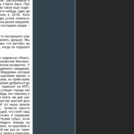
аем, расположила и
у старта баса. Про
ак такое ещё ходит.
кто-нибудь один да
нно в 10:30. Хотя
два успев покинуть
она разом закурили,
 последних рядов –
-то нехорошего уже
 пилить дальше. Мы
ми, что автобус на
, когда он подошёл
е надписью «Локо»,
Локомотив Москва»,
летела незаметно. У
адежного ожидания,
 Мордовии, которая
 оценивая время, и
ваем, но прям-прям
время добраться до
с тормозят на КПП,
а улицах города как
еда, вот наконец и
и опять же для нас
шинстве матчей фнл
 И тут наши запели
, челюсти просто
щей, что гонят наш
оэтому в перерыве
«Чужие губы», если
блюдать впредь на
вня, но красивая и
й как раз из таких
от заряд в принципе