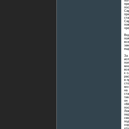
бо
пр
пос
Сар
пр
ста
Сар
пов
«ре
Вод
по
все
зам
ещё
За 
ис
поп
мн
все
к с
рас
в п
ст
моз
на 
ст
ти
он
«М
поо
Ло
пер
см
под
хо
«ту