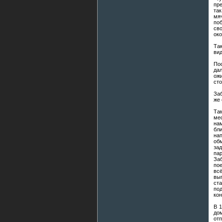
пре
так
мя
поб
св
око
Та
вид
Пос
да
ож
сто
Заб
же 
Та
ме
нам
бл
нап
об
зад
па
За
пое
вс
вы
ст
по
кон
В 1
до
отп