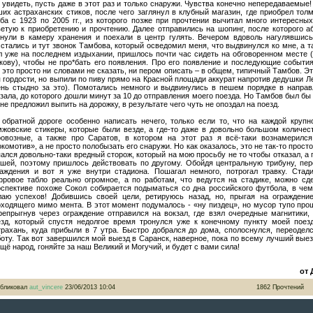
 увидеть, пусть даже в этот раз и только снаружи. Чувства конечно непередаваемые
их астраханских стиков, после чего заглянул в клубный магазин, где приобрел тол
уба с 1923 по 2005 гг., из которого позже при прочтении вычитал много интересны
ветую к приобретению и прочтению. Далее отправились на шопинг, после которого 
инули в камеру хранения и поехали в центр гулять. Вечером вдоволь нагулявшись
стались и тут звонок Тамбова, который осведомил меня, что выдвинулся ко мне, а т
л уже на последнем издыхании, пришлось почти час сидеть на обговоренном месте
кову), чтобы не про*бать его появления. Про его появление и последующие событи
 это просто ни словами не сказать, ни пером описать – в общем, типичный Тамбов. Э
 гордости, но выпили по пиву прямо на Красной площади аккурат напротив дедушки Ле
ень стыдно за это). Помотались немного и выдвинулись в пешем порядке в направ
зала, до которого дошли минут за 10 до отправления моего поезда. Но Тамбов был бы
не предложил выпить на дорожку, в результате чего чуть не опоздал на поезд.
 обратной дороге особенно написать нечего, только если то, что на каждой круп
мжовские стикеры, которые были везде, а где-то даже в довольно большом количе
ровозные, а также про Саратов, в котором на этот раз я всё-таки вознамерился
комотив», а не просто полобызать его снаружи. Но как оказалось, это не так-то прост
ался довольно-таки вредный сторож, который на мою просьбу не то чтобы отказал, а 
ашей, поэтому пришлось действовать по другому. Обойдя центральную трибуну, пе
раждения и вот я уже внутри стадиона. Пошагал немного, потрогал травку. Стади
фровое табло реально огромное, а по работам, что ведутся на стадике, можно сд
рспективе похоже Сокол собирается подыматься со дна российского футбола, в че
лаю успехов! Добившись своей цели, ретируюсь назад, но, прыгая на ограждение
оходящего мимо мента. В этот момент подумалось - «ну пиздец», но мусор тупо про
репрыгнув через ограждение отправился на вокзал, где взял очередные магнитики,
езд, который спустя недолгое время тронулся уже к конечному пункту моей поезд
трахань, куда прибыли в 7 утра. Быстро добрался до дома, сполоснулся, переодел
оту. Так вот завершился мой выезд в Саранск, наверное, пока по всему лучший выезд
щё народ, гоняйте за наш Великий и Могучий, и будет с вами сила!
от 
бликовал
aut_vincere
23/06/2013 10:04
1862 Прочтений