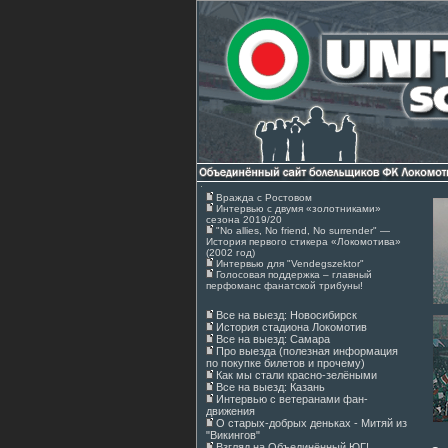
Вражда с Ростовом
Интервью с двумя «золотниками»
сезона 2019/20
"No allies, No friend, No surrender" —
История первого стикера «Локомотива»
(2002 год)
Интервью для "Vendegszektor"
Голосовая поддержка – главный
перфоманс фанатской трибуны!
Все на выезд: Новосибирск
История стадиона Локомотив
Все на выезд: Самара
Про выезда (полезная информация
по покупке билетов и прочему)
Как мы стали красно-зелёными
Все на выезд: Казань
Интервью с ветеранами фан-
движения
О старых-добрых деньках - Митяй из
"Викингов"
Взгляд на Объединённый ЮГ!