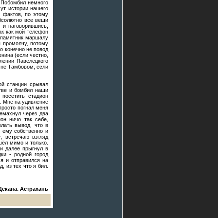
! Побомбил немного
мут истории нашего
х фактов, по этому
абсолютно все вещи
 и наговорившись,
ак как мой телефон
 (памятник маршалу
я промолчу, потому
то конечно не повод
нина (если честно,
лении Павелецкого
 не Тамбовом, если
ной станции срывал
стве и бомбил наши
 посетить стадион
о. Мне на удивление
просто погнал меня
ремахнул через два
он ничо так себе,
елать вывод, что в
м ему собственно и
, встречаю взгляд
шёл мимо и только.
 и далее прыгнул в
ки - родной город
ся и отправился на
, из тех что я бил.
Декана. Астрахань