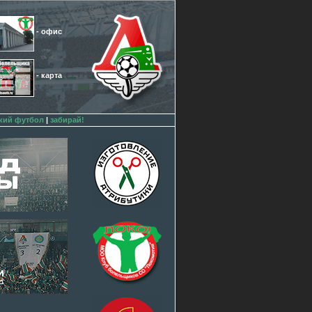
- офис
- карта
кий футбол
|
забирай!