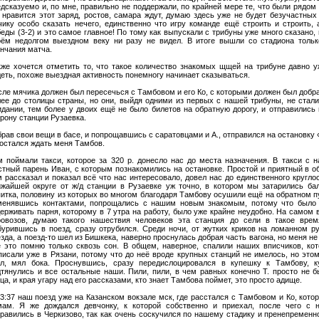
дсказуемо и, по мне, правильно не поддержали, по крайней мере те, что были рядом 
 нравится этот заряд, ростов, самара ждут, думаю здесь уже не будет безучастных
чику особо сказать нечего, единственно что игру команде ещё строить и строить, 
еды (3-2) и это самое главное! По тому как выпускали с трибуны уже много сказано, 
оём недолгом выездном веку ни разу не видел. В итоге вышли со стадиона тольк
нчания матча.
кже хочется отметить то, что такое количество знакомых щщей на трибуне давно 
еть, похоже выездная активность понемногу начинает сказываться.
ле мячика должен был пересечься с Тамбовом и его Ко, с которыми должен был добра
лее до столицы страны, но они, выйдя одними из первых с нашей трибуны, не стал
идании, тем более у двоих ещё не было билетов на обратную дорогу, и отправились
рону станции Рузаевка.
рав свои вещи в басе, и попрощавшись с саратовцами и А., отправился на остановку 
остался ждать меня Тамбов.
м поймали такси, которое за 320 р. донесло нас до места назначения. В такси с 
стный парень Иван, с которым познакомились на остановке. Простой и приятный в о
 рассказал и показал всё что нас интересовало, довел нас до единственного круглос
ижайшей округе от ж/д станции в Рузаевке уж точно, в котором мы затарились ба
итка, половину из которых во многом благодаря Тамбову осушили ещё на обратном пут
менявшись контактами, попрощались с нашим новым знакомым, потому что было 
ерживать парня, которому в 7 утра на работу, было уже крайне неудобно. На самом 
ровозов, думаю такого нашествия человеков эта станция до сели в такое вре
бурившись в поезд, сразу отрубился. Среди ночи, от жутких криков на ломанном 
зда, а поезд-то шел из Бишкека, наверно проснулась добрая часть вагона, но меня н
ё это помню только сквозь сон. В общем, наверное, спалили наших вписчиков, ко
писали уже в Рязани, потому что до неё вроде крупных станций не имелось, но это
ал, мял бока. Проснувшись, сразу передислоцировался в купешку к Тамбову, к
дтянулись и все остальные наши. Пили, пили, в чем равных конечно Т. просто не б
ца, и края угару над его рассказами, кто знает Тамбова поймет, это просто адище.
3:37 наш поезд уже на Казанском вокзале мск, где расстался с Тамбовом и Ко, кото
мам. Я же дождался девчонку, к которой собственно и приехал, после чего с
равились в Черкизово, так как очень соскучился по нашему стадику и пренепременн