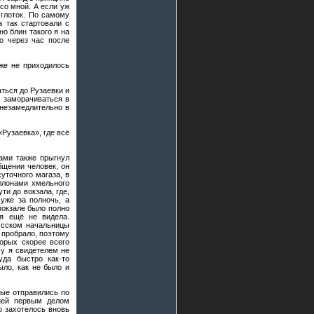
со мной. А если уж
 глоток. По самому
а так стартовали с
но блин такого я на
о через час после
уже не приходилось
ться до Рузаевки и
и заморачиваться в
 незамедлительно в
«Рузаевка», где всё
нами также прыгнул
бщении человек, он
уточного магаза, в
ллонами хмельного
и до вокзала, где,
уже за полночь, а
вокзале было полно
мя ещё не видела.
русском начальницы
е пробрало, поэтому
торых скорее всего
му я свидетелем не
уда быстро как-то
ыло, как не было и
рые отправились по
 ней первым делом
о захотелось вновь