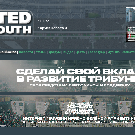
:: О нас
:: Архив новостей
|
новости
|
статьи
|
форум
|
видео
|
фото
|
репертуар
|
музыка
|
фанатс