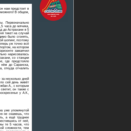
он нам предстоит в
зможного! В общем,
ы. Первоначально
,5 часа до мячика,
д до Астрахани в 5
ня тикет на случай
димо было сгонять,
ой шопинг, поэтому
еперь уж точно всё
портом, на котором
оризонте замаячил
ельно нарисовалась
рахани, со станции
е, где предстояло
 нём до Саранска,
а, откуда отчалить
 за несколько дней
 по сей день живёт
ужбан А., с которым
светит, он также с
оскресенье у А.К.,
 на уже упомянутой
ую не скажешь, что
ть, а ещё труднее
рестившись от неё,
мы те 5 часов, что
кой сложности, тем