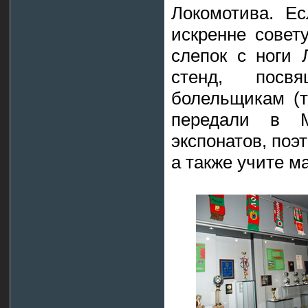
Локомотива. Е
искренне совет
слепок с ноги 
стенд, пос
болельщикам (т
передали в М
экспонатов, поэ
а также учите м