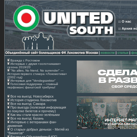
:: О нас
:: Архив н
|
новости
|
статьи
|
фо
Вражда с Ростовом
Интервью с двумя «золотниками»
сезона 2019/20
"No allies, No friend, No surrender" —
История первого стикера «Локомотива»
(2002 год)
Интервью для "Vendegszektor"
Голосовая поддержка – главный
перфоманс фанатской трибуны!
Все на выезд: Новосибирск
История стадиона Локомотив
Все на выезд: Самара
Про выезда (полезная информация
по покупке билетов и прочему)
Как мы стали красно-зелёными
Все на выезд: Казань
Интервью с ветеранами фан-
движения
О старых-добрых деньках - Митяй из
"Викингов"
Взгляд на Объединённый ЮГ!