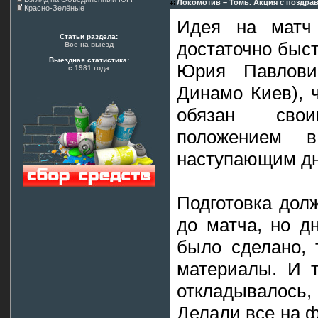
Локомотив – Томь. Акция с поздр
Красно-Зелёные
Идея на матч
Статьи раздела:
достаточно быс
Все на выезд
Выездная статистика:
Юрия Павлови
с 1981 года
Динамо Киев), 
обязан сво
положением 
наступающим дн
Подготовка дол
до матча, но д
было сделано, 
материалы. И т
откладывалось, 
Делали все на 