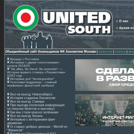
:: О нас
:: Архив н
|
новости
|
статьи
|
фо
Вражда с Ростовом
Интервью с двумя «золотниками»
сезона 2019/20
"No allies, No friend, No surrender" —
История первого стикера «Локомотива»
(2002 год)
Интервью для "Vendegszektor"
Голосовая поддержка – главный
перфоманс фанатской трибуны!
Все на выезд: Новосибирск
История стадиона Локомотив
Все на выезд: Самара
Про выезда (полезная информация
по покупке билетов и прочему)
Как мы стали красно-зелёными
Все на выезд: Казань
Интервью с ветеранами фан-
движения
О старых-добрых деньках - Митяй из
"Викингов"
Взгляд на Объединённый ЮГ!