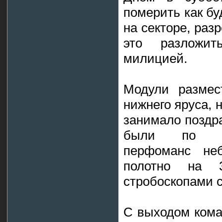
померить как бу
на секторе, раз
это разложи
милицией.
Модули размес
нижнего яруса, 
занимало поздра
были по во
перфоманс не
полотно на 3
стробоскопами с
С выходом кома