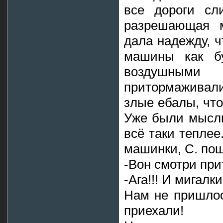
все дороги сл
разрешающая м
дала надежду, ч
машины как б
воздушными
притормаживали
злые ебалы, что
Уже были мысли
всё таки теплее
машинки, С. пош
-Вон смотри при
-Ага!!! И мигалк
Нам не пришлос
приехали!