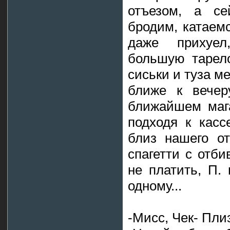
отъезом, а се
бродим, катаемс
даже прихуе
большую тарело
сиськи и туза м
ближе к вечер
ближайшем маг
подходя к касс
близ нашего от
спагетти с отб
не платить, П.
одному...
-Мисс, Чек- Плиз