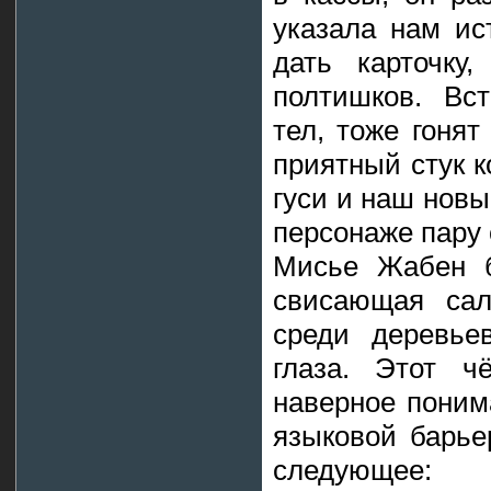
указала нам ис
дать карточку
полтишков. Вс
тел, тоже гонят
приятный стук к
гуси и наш нов
персонаже пару 
Мисье Жабен б
свисающая сал
среди деревье
глаза. Этот ч
наверное поним
языковой барье
следующее: