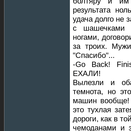
болтяру и им
результата нол
удача долго не 
с шашечками 
ногами, договор
за троих. Мужи
"Спасибо"...
-Go Back! Fini
ЕХАЛИ!
Вылезли и оба
темнота, но эт
машин вообще! 
это тухлая зат
дороги, как в то
чемоданами и з