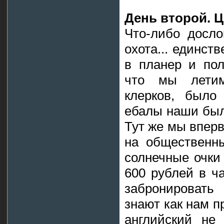
День второй. 
Что-либо досло
охота... единст
в планер и пол
что мы летим
клерков, было
ебалы наши был
Тут же мы вперв
на общественны
солнечные очки 
600 рублей в ч
забронировать
знают как нам п
английский не 