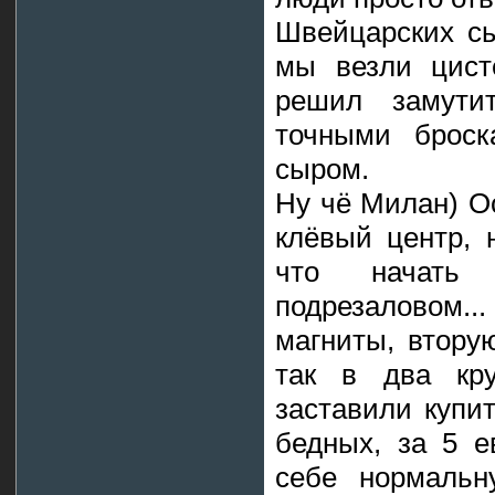
Швейцарских сы
мы везли цист
решил замути
точными броск
сыром.
Ну чё Милан) О
клёвый центр, 
что начать 
подрезаловом..
магниты, втору
так в два кру
заставили купит
бедных, за 5 е
себе нормальн