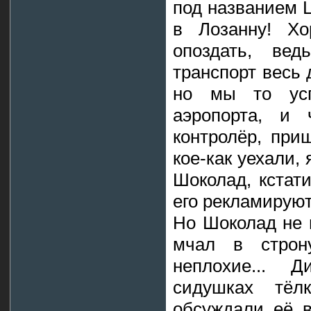
под названием Ц
в Лозанну! Х
опоздать, ве
транспорт весь 
но мы то ус
аэропорта, и 
контролёр, при
кое-как уехали,
Шоколад, кстати
его рекламируют
Но Шоколад не 
мчал в строну
неплохие... 
сидушках тё
обсуждали её в