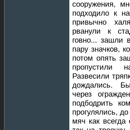
сооружения, мн
подходило к на
привычно хал
рванули к стад
говно... зашли
пару значков, к
потом опять за
пропустили н
Развесили тряпк
дождались. Бы
через огражде
подбодрить ко
прогулялись, до
мяч как всегда