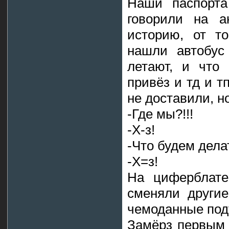
Наши паспорта
говорили на а
историю, от т
нашли автобус
летают, и что
привёз и тд и т
не доставили, н
-Где мы?!!!
-Х-з!
-Что будем дела
-Х=з!
На циферблате
сменяли другие
чемоданные под
Замёрз первым 