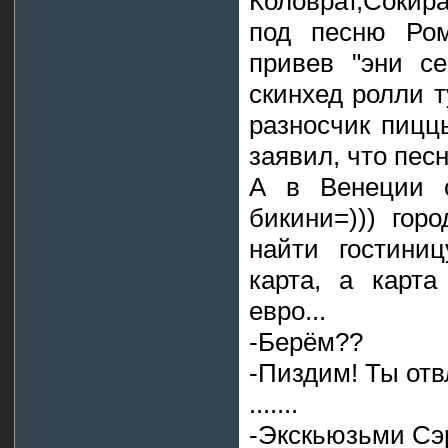
Коловрат,Сокир
под песню Ром
привев "эни с
скинхед ролли 
разносчик пицц
заявил, что пес
А в Венеции с
бикини=))) гор
найти гостини
карта, а карта
евро...
-Берём??
-Пиздим! Ты отв
.......
-Экскьюзьми Сэр