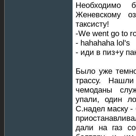
Необходимо 
Женевскому оз
таксисту!
-We went go to ro
- hahahaha lol's
- иди в пиз+у па
Было уже темно
трассу. Нашли
чемоданы слу
упали, один л
С.надел маску -
приостанавлива
дали на газ со