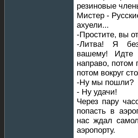
резиновые член
Мистер - Русски
ахуели...
-Простите, вы о
-Литва! Я бе
вашему! Идте 
направо, потом 
потом вокруг ст
-Ну мы пошли?
- Ну удачи!
Через пару час
попасть в аэро
нас ждал самол
аэропорту.