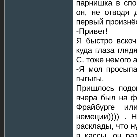
парнишка в спо
он, не отводя 
первый произнё
-Привет!
Я быстро вско
куда глаза гляд
С. тоже немого 
-Я мол просыпа
гыгыгы.
Пришлось подой
вчера был на ф
Фрайбурге ил
немеции)))) . 
расклады, что н
в кассы, он ра