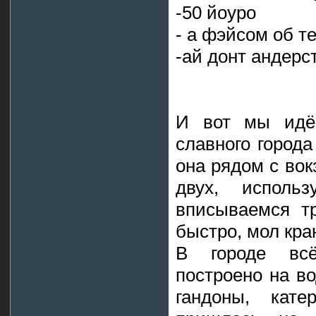
-50 йоуро
- а фэйсом об т
-ай донт андерс
И вот мы идём
славного города
она рядом с вок
двух, исполь
вписываемся тр
быстро, мол кра
В городе всё
построено на во
гандоны, катер