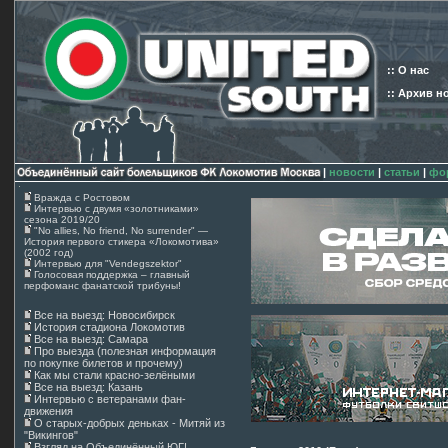
:: О нас
:: Архив н
|
новости
|
статьи
|
фо
Вражда с Ростовом
Интервью с двумя «золотниками»
сезона 2019/20
"No allies, No friend, No surrender" —
История первого стикера «Локомотива»
(2002 год)
Интервью для "Vendegszektor"
Голосовая поддержка – главный
перфоманс фанатской трибуны!
Все на выезд: Новосибирск
История стадиона Локомотив
Все на выезд: Самара
Про выезда (полезная информация
по покупке билетов и прочему)
Как мы стали красно-зелёными
Все на выезд: Казань
Интервью с ветеранами фан-
движения
О старых-добрых деньках - Митяй из
"Викингов"
Взгляд на Объединённый ЮГ!