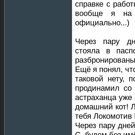
справке с работ
вообще я на
официально...)
Через пару дн
стояла в пасп
разбронированы
Ещё я понял, что
таковой нету, п
продинамил со 
астраханца уже 
домашний кот! Л
тебя Локомотив М
Через пару дней
С. будем без им