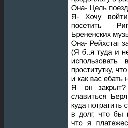
Она- Цель поезд
Я- Хочу войти
посетить Ри
Брененских музы
Она- Рейхстаг з
(Я б..я туда и 
использовать 
проститутку, чт
и как вас ебать 
Я- он закрыт?
славиться Берл
куда потратить с
в долг, что бы
что я платеже