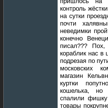
пришлось на 
контроль жёстки
на сутки проезд
почти халявны
неведимки прой
конечно Венец
писал??? Пох,
кораблик нас в 
подрезая по пут
московских ко
магазин Кельв
куртки попутн
кошелька, но 
спалили фишку
товары покрупне