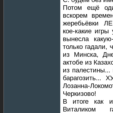
Потом ещё оди
вскорем време
жеребьёвки ЛЕ
кое-какие игры
вынесла какую
только гадали, 
из Минска, Дн
актобе из Казах
из палестины...
барагозить... 
Лозанна-Локо
Черкизово!
В итоге как и
Виталиком гам