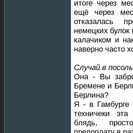
итоге через ме
ещё через мес
отказалась пр
немецких булок 
калачиком и на
наверно часто х
Случай в посол
Она - Вы забро
Бремене и Берли
Берлина?
Я - в Гамбурге
техничеки эта
блядь, прос
предоплату в р