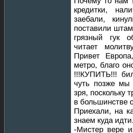
Почему то нам 
кредитки, нали
заебали, кину
поставили штам
грязный гук о
читает молитв
Привет Европа
метро, благо он
!!!КУПИТЬ!!! б
чуть позже мы 
зря, поскольку 
в большинстве 
Приехали, на к
знаем куда идти.
-Мистер вере и