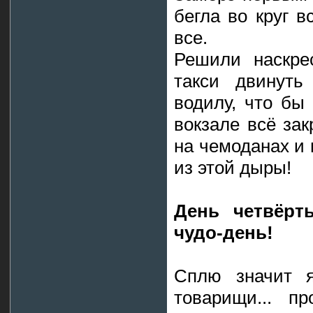
бегла во круг в
все.
Решили наскре
такси двинуть
водилу, что бы
вокзале всё за
на чемоданах и
из этой дыры!
День четвёрт
чудо-день!
Сплю значит я
товарищи... п