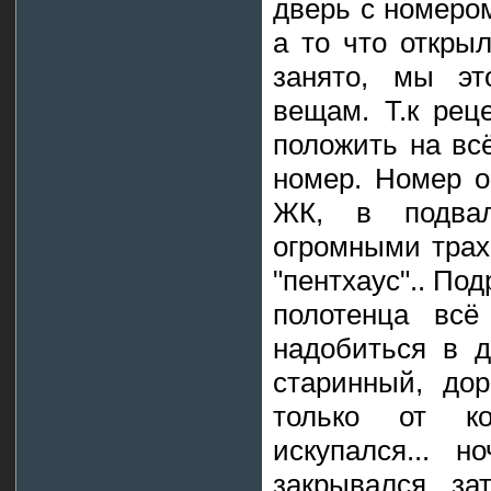
дверь с номером
а то что откры
занято, мы эт
вещам. Т.к ре
положить на вс
номер. Номер о
ЖК, в подва
огромными трах
"пентхаус".. Под
полотенца вс
надобиться в д
старинный, дор
только от к
искупался... 
закрывался, за