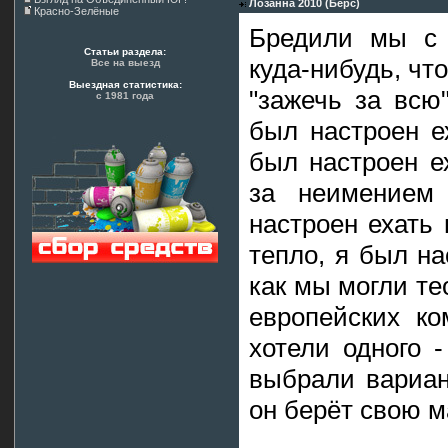
Лозанна 2010 (Берс)
Красно-Зелёные
Бредили мы с 
Статьи раздела:
куда-нибудь, чт
Все на выезд
Выездная статистика:
"зажечь за всю
с 1981 года
был настроен е
был настроен е
за неимением 
настроен ехать 
тепло, я был на
как мы могли те
европейских к
хотели одного -
выбрали вариан
он берёт свою м