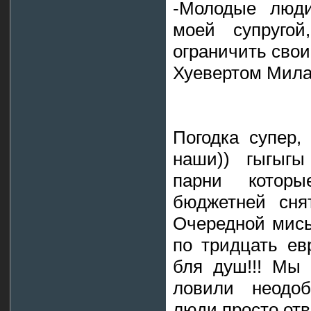
-Молодые люд
моей супруго
ограничить свои
Хуевертом Мила
Погодка супер,
наши)) гыгыгы 
парни котор
бюджетней снят
Очередной мись
по тридцать ев
бля душ!!! Мы 
ловили неодоб
люди просто отв