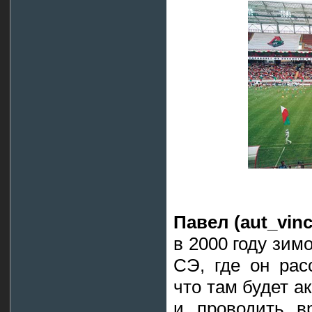
Павел (aut_vinc
в 2000 году зим
СЭ, где он рас
что там будет а
и проводить в