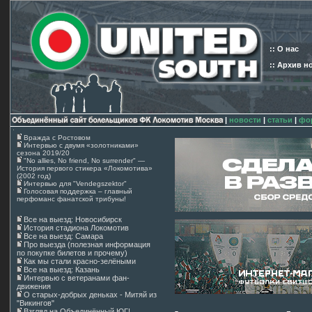
:: О нас
:: Архив н
|
новости
|
статьи
|
фо
Вражда с Ростовом
Интервью с двумя «золотниками»
сезона 2019/20
"No allies, No friend, No surrender" —
История первого стикера «Локомотива»
(2002 год)
Интервью для "Vendegszektor"
Голосовая поддержка – главный
перфоманс фанатской трибуны!
Все на выезд: Новосибирск
История стадиона Локомотив
Все на выезд: Самара
Про выезда (полезная информация
по покупке билетов и прочему)
Как мы стали красно-зелёными
Все на выезд: Казань
Интервью с ветеранами фан-
движения
О старых-добрых деньках - Митяй из
"Викингов"
Взгляд на Объединённый ЮГ!