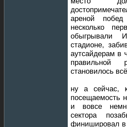
место до
достопримечате
ареной побед 
несколько пе
обыгрывали 
стадионе, заби
аутсайдерам в 
правильной 
становилось вс
ну а сейчас, 
посещаемость н
и вовсе немно
сектора поза
финишировал в 