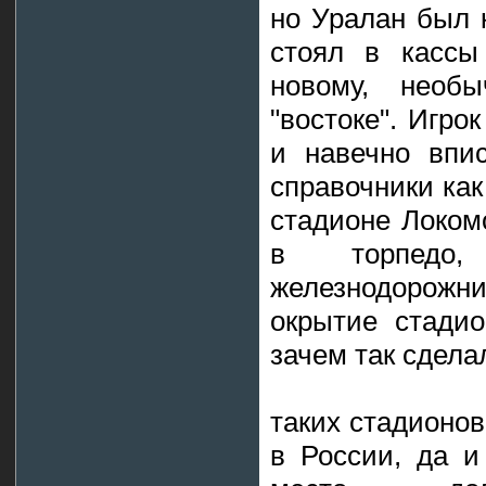
но Уралан был к
стоял в кассы
новому, необ
"востоке". Игро
и навечно впи
справочники как
стадионе Локомо
в торпедо
железнодоро
окрытие стадио
зачем так сдела
таких стадионов
в России, да и 