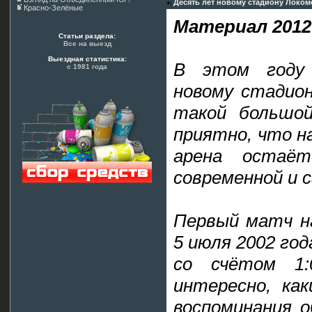
Десять лет новому стадиону Локом
Красно-Зелёные
Материал 2012
Статьи раздела:
Все на выезд
Выездная статистика:
В этом году
с 1981 года
новому стадион
такой большой
приятно, что н
арена остаёт
современной и с
Первый матч н
5 июля 2002 го
со счётом 1:
интересно, ка
воспоминания о