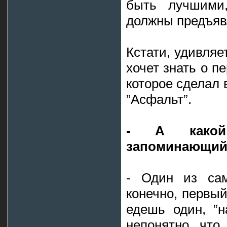
быть лучшими
должны предъяв
Кстати, удивляет
хочет знать о п
которое сделал 
”Асфальт”.
- А како
запоминающийс
- Один из сам
конечно, первый
едешь один, ”н
непонятно что