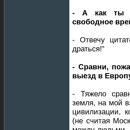
- А как ты 
свободное вре
- Отвечу цитат
драться!”
- Сравни, пож
выезд в Европу
- Тяжело срав
земля, на мой в
цивилизации, к
(не считая Моск
между людьми. 