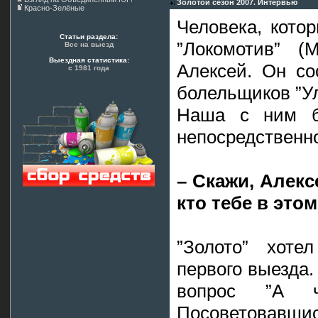
Золотой сезон 2007. Интервью
Красно-Зелёные
Человека, кото
Статьи раздела:
”Локомотив” (
Все на выезд
Выездная статистика:
Алексей. Он со
с 1981 года
болельщиков ”Ул
Наша с ним бе
непосредственно
– Скажи, Алекс
кто тебе в это
”Золото” хоте
первого выезда.
вопрос ”А ч
Посоветовавшис