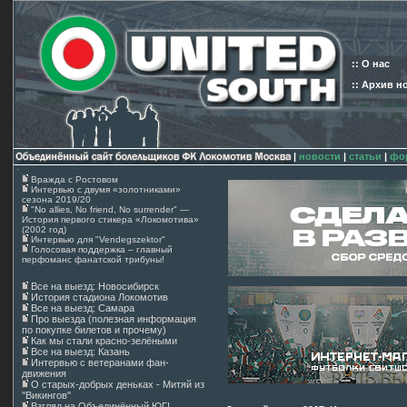
:: О нас
:: Архив н
|
новости
|
статьи
|
фо
Вражда с Ростовом
Интервью с двумя «золотниками»
сезона 2019/20
"No allies, No friend, No surrender" —
История первого стикера «Локомотива»
(2002 год)
Интервью для "Vendegszektor"
Голосовая поддержка – главный
перфоманс фанатской трибуны!
Все на выезд: Новосибирск
История стадиона Локомотив
Все на выезд: Самара
Про выезда (полезная информация
по покупке билетов и прочему)
Как мы стали красно-зелёными
Все на выезд: Казань
Интервью с ветеранами фан-
движения
О старых-добрых деньках - Митяй из
"Викингов"
Взгляд на Объединённый ЮГ!