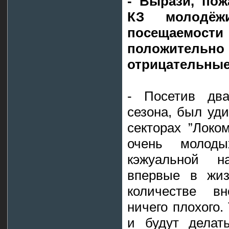
- Вырази, пож
КЗ молодё
посещаемо
положител
отрицательны
- Посетив дв
сезона, был уд
секторах ”Локо
очень молод
кэжуальной н
впервые в жи
количестве в
ничего плохого.
и будут делат