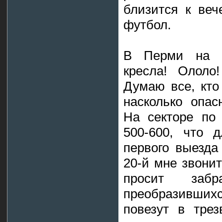
близится к веч
футбол.
В Перми на г
кресла! Ололо
Думаю все, кто
насколько опа
На секторе по
500-600, что 
первого выезда
20-й мне звони
просит заб
преобразившихс
повезут в трез