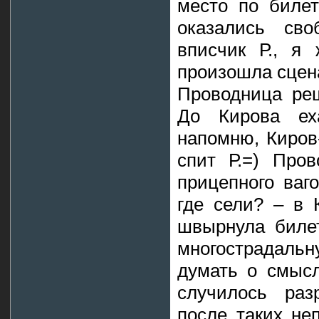
место по биле
оказались св
вписчик Р., я 
произошла сцена
Проводница ре
До Кирова ех
напомню, Киров
спит Р.=) Пров
прицепного ваг
где сели? – в 
швырнула билет
многострадаль
думать о смысл
случилось раз
после таких не