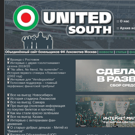
:: О нас
:: Архив н
|
новости
|
статьи
|
фо
Вражда с Ростовом
Интервью с двумя «золотниками»
сезона 2019/20
"No allies, No friend, No surrender" —
История первого стикера «Локомотива»
(2002 год)
Интервью для "Vendegszektor"
Голосовая поддержка – главный
перфоманс фанатской трибуны!
Все на выезд: Новосибирск
История стадиона Локомотив
Все на выезд: Самара
Про выезда (полезная информация
по покупке билетов и прочему)
Как мы стали красно-зелёными
Все на выезд: Казань
Интервью с ветеранами фан-
движения
О старых-добрых деньках - Митяй из
"Викингов"
Взгляд на Объединённый ЮГ!