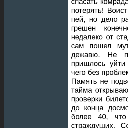
спасать комрад
потерять! Воис
пей, но дело р
грешен конеч
недалеко от ста
сам пошел мут
дежавю. Не п
пришлось уйти 
чего без пробле
Память не подв
тайма открываю
проверки билет
до конца досмо
более 40, что
страждущих. С