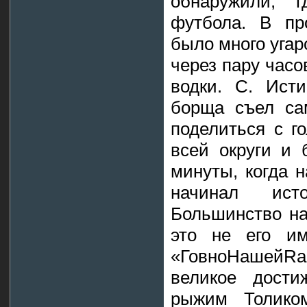
обнаружили, 
футбола. В пр
было много угар
через пару часо
водки. С. Исти
борща съел са
поделиться с г
всей округи и 
минуты, когда н
начинал ист
Большинство на
это не его им
«ГовноНашейRа
великое дости
рыжим Толиком