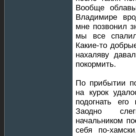
Вообще облавы
Владимире вро
мне позвонил з
мы все спалил
Какие-то добры
нахаляву давал
покормить.
По прибытии по
на курок удало
подогнать его
Заодно сле
начальником по
себя по-хамск