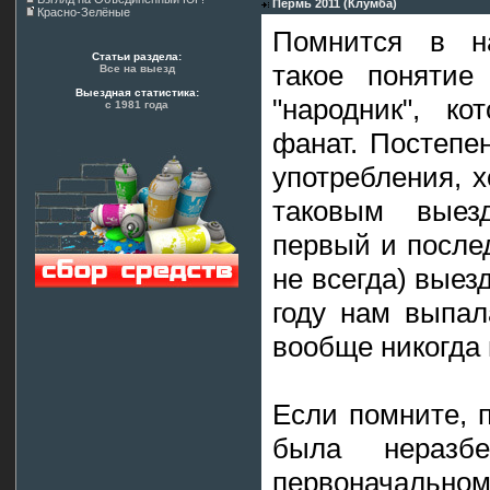
Пермь 2011 (Клумба)
Красно-Зелёные
Помнится в на
Статьи раздела:
такое понятие
Все на выезд
Выездная статистика:
"народник", к
с 1981 года
фанат. Постепе
употребления, х
таковым выез
первый и послед
не всегда) выез
году нам выпал
вообще никогда 
Если помните, 
была неразб
первоначальн