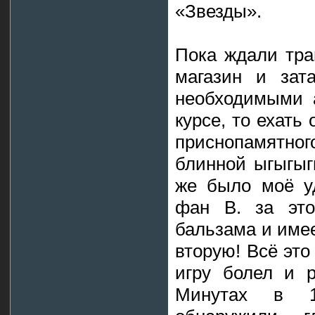
«Звезды».
Пока ждали трам
магазин и зат
необходимыми а
курсе, то ехать
приснопамятн
блинной ыгыгыг
же было моё уд
фан В. за это
бальзама и име
вторую! Всё это
игру болел и р
Минутах в 1