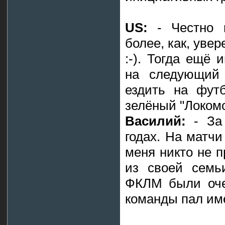
US:
- Честно г
более, как, увер
:-). Тогда ещё 
на следующий 
ездить на фут
зелёный "Локом
Василий:
- За 
годах. На матчи
меня никто не п
из своей семь
ФКЛМ были оче
команды пал име