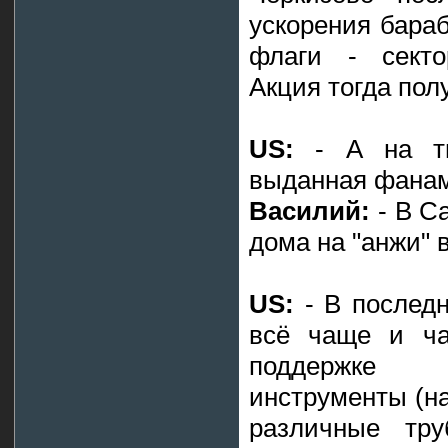
ускорения бараб
флаги - секто
Акция тогда пол
US:
- А на тв
выданная фанами
Василий:
- В Са
дома на "анжи" в
US:
- В послед
всё чаще и ча
поддержке 
инструменты (н
различные тру