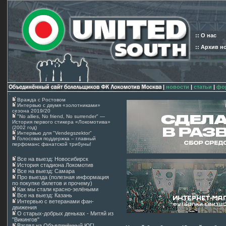
:: О нас
:: Архив н
|
новости
|
статьи
|
фо
Вражда с Ростовом
Интервью с двумя «золотниками»
сезона 2019/20
"No allies, No friend, No surrender" —
История первого стикера «Локомотива»
(2002 год)
Интервью для "Vendegszektor"
Голосовая поддержка – главный
перфоманс фанатской трибуны!
Все на выезд: Новосибирск
История стадиона Локомотив
Все на выезд: Самара
Про выезда (полезная информация
по покупке билетов и прочему)
Как мы стали красно-зелёными
Все на выезд: Казань
Интервью с ветеранами фан-
движения
О старых-добрых деньках - Митяй из
"Викингов"
Взгляд на Объединённый ЮГ!