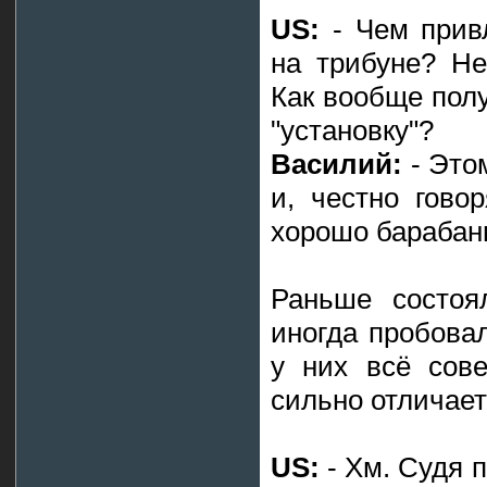
US:
- Чем прив
на трибуне? Не
Как вообще полу
"установку"?
Василий:
- Этом
и, честно гово
хорошо барабан
Раньше состоя
иногда пробова
у них всё сов
сильно отличает
US:
- Хм. Судя 