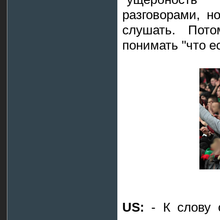
разговорами, н
слушать. Пот
понимать "что ес
US:
- К слову 