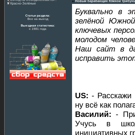
Новый барабанщик Южной трибуны
Красно-Зелёные
Буквально в э
Статьи раздела:
зелёной Южной
Все на выезд
Выездная статистика:
ключевых персо
с 1981 года
молодом челове
Наш сайт в д
исправить это
US:
- Расскажи 
ну всё как пола
Василий:
- При
Учусь в шко
инициативных гр