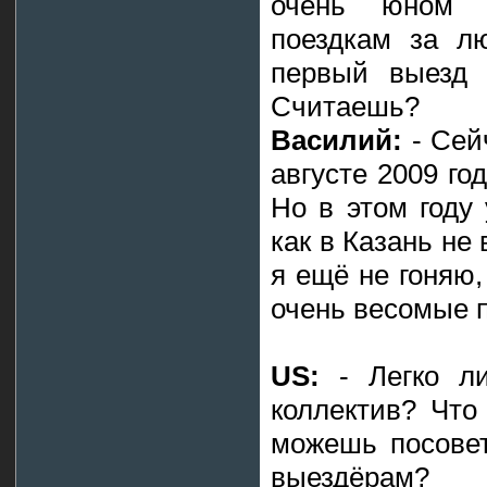
очень юном в
поездкам за л
первый выезд 
Считаешь?
Василий:
- Сей
августе 2009 год
Но в этом году 
как в Казань не
я ещё не гоняю,
очень весомые п
US:
- Легко ли
коллектив? Что
можешь посове
выездёрам?