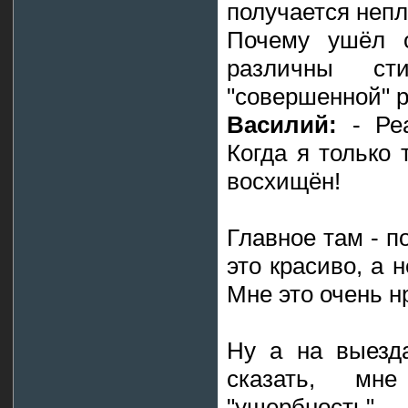
получается непл
Почему ушёл о
различны ст
"совершенной" 
Василий:
- Реа
Когда я только 
восхищён!
Главное там - п
это красиво, а 
Мне это очень н
Ну а на выезда
сказать, мн
"ущербность