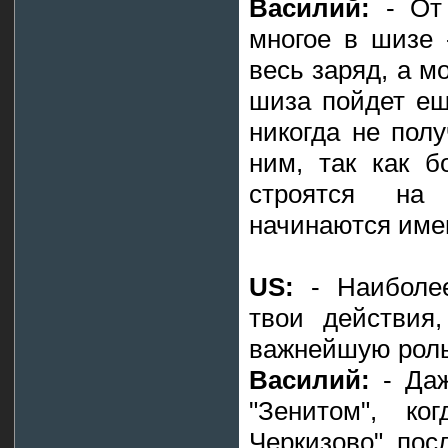
Василий:
- От 
многое в шизе 
весь заряд, а м
шиза пойдет ещ
никогда не полу
ним, так как б
строятся на
начинаются имен
US:
- Наиболее
твои действия,
важнейшую рол
Василий:
- Даж
"Зенитом", к
Черкизово" пос