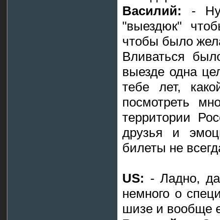
Василий:
- Ну
"выездюк" чтоб
чтобы было жела
Вливаться был
выезде одна цел
тебе лет, како
посмотреть мно
территории Рос
друзья и эмоц
билеты не всегда
US:
- Ладно, д
немного о спец
шизе и вообще е