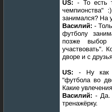
US:
- То есть 
чемпионства" :
занимался? На 
Василий:
- Толь
футболу заним
позже выбор
участвовать". К
дворе и с друзь
US:
- Ну как 
"футбола во дв
Какие увлечени
Василий:
- Да.
тренажёрку.