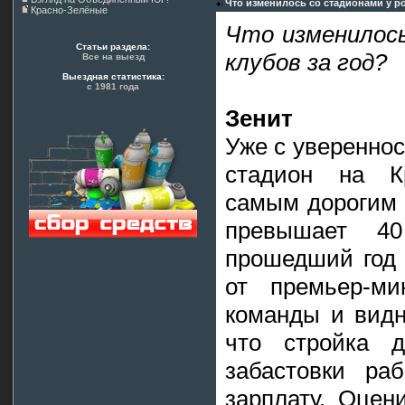
Что изменилось со стадионами у ро
Красно-Зелёные
Что изменилось
Статьи раздела:
клубов за год?
Все на выезд
Выездная статистика:
с 1981 года
Зенит
Уже с увереннос
стадион на Кр
самым дорогим 
превышает 4
прошедший год 
от премьер-ми
команды и видн
что стройка д
забастовки ра
зарплату. Оцен