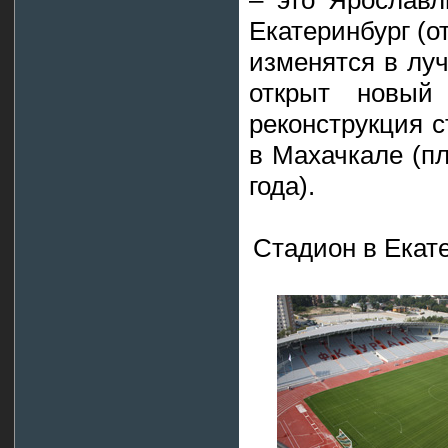
– это Ярославл
Екатеринбург (о
изменятся в луч
открыт новый
реконструкция с
в Махачкале (п
года).
Стадион в Екате