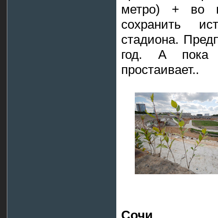
метро) + во в
сохранить ис
стадиона. Пред
год. А пока
простаивает..
Сочи