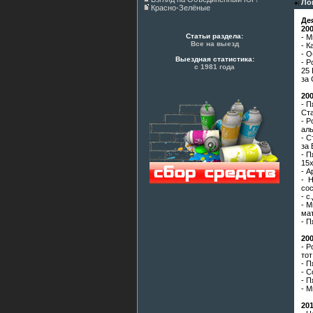
Ло
Красно-Зелёные
Де
20
Статьи раздела:
- М
Все на выезд
- К
- О
Выездная статистика:
- Р
с 1981 года
25 
за
20
- П
Ста
- Р
ал
- С
за 
- П
15х
- А
- 
сос
- с
- М
мат
- П
20
- Р
тот
- П
- С
- П
- М
20