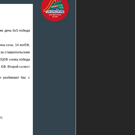
 же день 6х5 победа
ина сочи, 14 янгЕФ,
а за ставропольским
(15)ЕФ снова победа
 ЕФ. Второй схлест
и разбивают бас с
х;