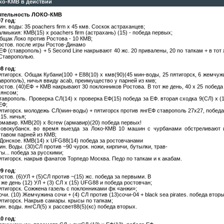
ко-КМВ в действии
ятельность ЛОКО-КМВ
07 год
:
ин. воды: 35 poachers firm х 45 кмв. Соскок астраханцев;
алмыкия: КМВ(15) х poachers firm (астрахань) (15) - победа первых;
бщак Локо против Ростова - 10 КМВ;
остов. после игры Ростов-Динамо
ЕФ (ставрополь) + 5 Second Line накрывают 40 жс. 20 привалены, 20 по тапкам + в тот
 Ставрополью.
08 год
:
ятигорск. Общак Кубани(100 + Е88(10) х кмв(90)(45 мин-воды, 25 пятигорск, 6 жемчуж
врополь), ничья ввиду acab, преимущество у парней из кмв;
остов. (40)ЕФ + КМВ накрывают 30 поклонников Ростова. В тот же день, 40 х 25 побед
ьянсом;
таврополь. Проверка СЛ(14) х проверка ЕФ(15) победа за ЕФ. вторая сходка 9(СЛ) х 
ЕФ;
ятигорск. молодежь СЛ(мин-воды) + пятигорск против янгЕФ ставрополь 27х27, победа
15. ничья;
рмавир. КМВ(20) х 8crew (армавир)(20) победа первых!
Новокубанск. во время выезда за Локо-КМВ 10 машин с чурбанами обстреливают 
тавом парней из КМВ;
.Донское. КМВ(14) х UFG88(14) победа за ростовчанами
ин. Воды. (30)СЛ против ~90 чурок. ножи, кирпичи, бутылки, трав-
ы... победа за русскими;
ятигорск. накрыв фанатов Торпедо Москва. Педо по тапкам и к акабам.
09 год
:
остов. (6)УЛ + (5)СЛ против ~(15) жс. победа за первыми. В
 же день (12) УЛ + (3) СЛ х (15) UFG88 и победа ростовчан;
ятигорск. Сожжена газель с поклонниками фк «анжи»;
очи. (10) Жемчужина сочи + (4) СЛ против (13)сочи-04 + black sea pirates. победа вторы
ятигорск. Накрыв самары. крысы по тапкам;
ин. воды. янгСЛ(5) х рассвет88(5)(кс) победа вторых.
10 год
: