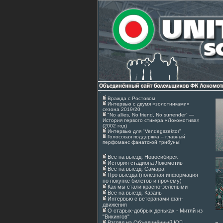
Вражда с Ростовом
Интервью с двумя «золотниками»
сезона 2019/20
"No allies, No friend, No surrender" —
История первого стикера «Локомотива»
(2002 год)
Интервью для "Vendegszektor"
Голосовая поддержка – главный
перфоманс фанатской трибуны!
Все на выезд: Новосибирск
История стадиона Локомотив
Все на выезд: Самара
Про выезда (полезная информация
по покупке билетов и прочему)
Как мы стали красно-зелёными
Все на выезд: Казань
Интервью с ветеранами фан-
движения
О старых-добрых деньках - Митяй из
"Викингов"
Взгляд на Объединённый ЮГ!