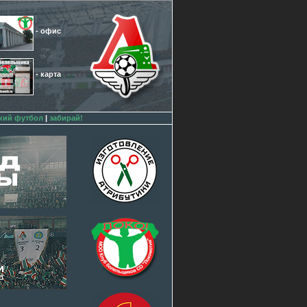
- офис
- карта
кий футбол
|
забирай!