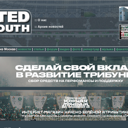
:: О нас
:: Архив новостей
|
новости
|
статьи
|
форум
|
видео
|
фото
|
репертуар
|
музыка
|
фанатс