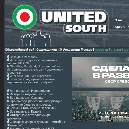
:: О нас
:: Архив н
|
новости
|
статьи
|
фо
Вражда с Ростовом
Интервью с двумя «золотниками»
сезона 2019/20
"No allies, No friend, No surrender" —
История первого стикера «Локомотива»
(2002 год)
Интервью для "Vendegszektor"
Голосовая поддержка – главный
перфоманс фанатской трибуны!
Все на выезд: Новосибирск
История стадиона Локомотив
Все на выезд: Самара
Про выезда (полезная информация
по покупке билетов и прочему)
Как мы стали красно-зелёными
Все на выезд: Казань
Интервью с ветеранами фан-
движения
О старых-добрых деньках - Митяй из
"Викингов"
Взгляд на Объединённый ЮГ!