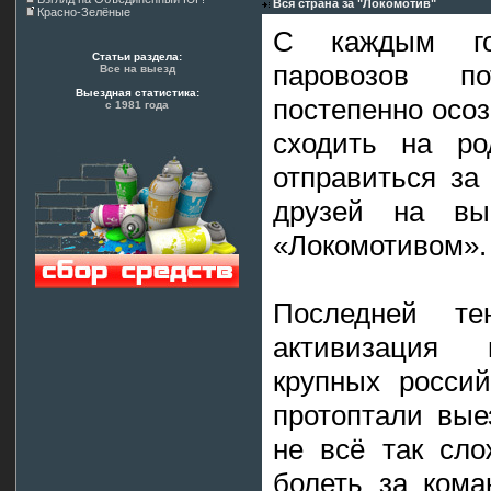
Вся страна за "Локомотив"
Красно-Зелёные
С каждым го
Статьи раздела:
паровозов п
Все на выезд
Выездная статистика:
постепенно осоз
с 1981 года
сходить на ро
отправиться за
друзей на вы
«Локомотивом».
Последней те
активизация 
крупных росси
протоптали вые
не всё так сло
болеть за кома