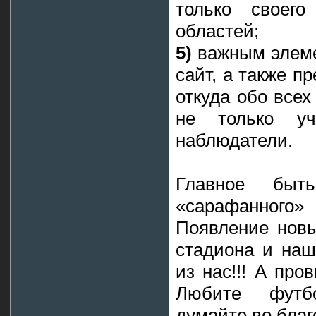
только своег
областей;
5)
важным элеме
сайт, а также п
откуда обо всех
не только уч
наблюдатели.
Главное бы
«сарафанного»
Появление новы
стадиона и наш
из нас!!! А про
Любите футб
думайте во благ