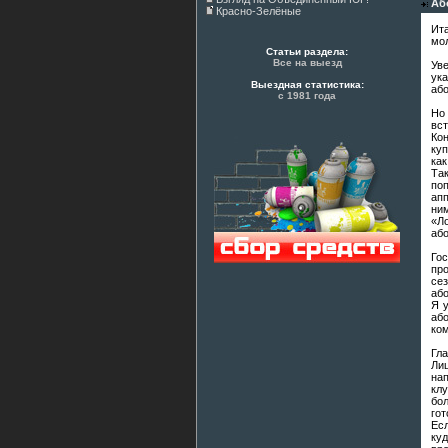
Аб
Красно-Зелёные
Ит
мол
Статьи раздела:
Все на выезд
Ув
ук
Выездная статистика:
аб
с 1981 года
Но
вст
Ко
куп
как
Та
по
апп
ни
«Л
аб
Го
про
се
або
Я у
аб
ко
Гл
Ли
на
кл
бол
гот
Есл
ку