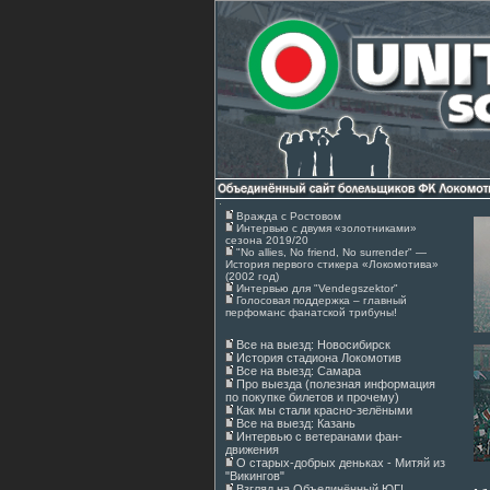
Вражда с Ростовом
Интервью с двумя «золотниками»
сезона 2019/20
"No allies, No friend, No surrender" —
История первого стикера «Локомотива»
(2002 год)
Интервью для "Vendegszektor"
Голосовая поддержка – главный
перфоманс фанатской трибуны!
Все на выезд: Новосибирск
История стадиона Локомотив
Все на выезд: Самара
Про выезда (полезная информация
по покупке билетов и прочему)
Как мы стали красно-зелёными
Все на выезд: Казань
Интервью с ветеранами фан-
движения
О старых-добрых деньках - Митяй из
"Викингов"
Взгляд на Объединённый ЮГ!