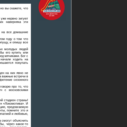
но вы скажете, что
 уже нервно зигуют
их наверняка эти
и на все домашние
том году о том что
опущу, и опишу все
ных молодых людей
обы его купить или
ед мячиками. Бог с
 начали ходить на
решаются покупать
цен на них явно не
а важные встречи в
ретение сезонного
говорю про то, что
еч с московскими
ий стадион страны!
ун «Локомотива». И
рцию, предлагаемую
нты, помните это и
импатией и любовью,
а смогут объяснить
ы, через какое-то