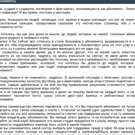
онементы
ак, судари и сударыни, поговорим о фан-картах, называющихся как абонемент…Конеч
 нафигааа? И вы правы, поэтому и расскажу.
ерен, большинство людей, читающих этот журнал и модно кличащих что они «в теме»
азательным пальцем, прокручивая скроллом эту несчастную страницу, ибо у н
онементы есть!
 хотелось бы как раз донести мысль до людей, которые не имеют сезонные абик
речи родного и любимого клуба.
нечно я бы сейчас мог отписать в стиле брошюрок к абонементу выдававшихся в э
ив его «Вы подтверждаете свою принадлежность к Локомотиву» ыгыг но этот угар я 
 есть со стороны именно болельщика имеющего его не один год
к сложилось в нашем движе, да и во многих других, что не малая часть извест
просту их не покупают, надеясь на авось вписаться на сектор, не имея денег чт
елируя на обычное распиздяйство, поэтому зачастую сталкиваются с проблемами пер
ми с этими причинами, основное, что хотелось бы донести до людей, которые
окомотив» недавно или уже ходят определенное время на стадион, но никак не 
онемент!
спода, берите и не пожалеете…надеюсь. В нынешней ситуации с билетами, ростом 
порциональному качеству футбола, да и ажиотажем, иногда искусственно поднятым н
зоне, самым адекватным и на мой взгляд правильным решением становится приоб
немента на все домашние игры клуба!
ж и не говорю про трату времени и денег на покупку билетов на каждый матч, и не 
онемент окупается почти сразу (после двух-трех важных и рейтинговых встр
мандами).
авное преимущество именно паровозов, это то, что Вы покупаете абонемент на лучш
цезреть игру своей команды и клуба с отличной историей одно удовольствие с триб
плюйте на эти все программы лояльности (звучит как пидерсиии ыыы) и на ту комме
убом владельцам абонементов. Вы прежде всего фанаты, а не потребители или клие
ейте за свой клуб! Абонемент это некая стадия преданности к клубу, между просто с
овность поддерживать команду весь сезон в одном порыве.
и вы сомневаетесь какой сектор выбрать для поддержки, придя в офис КБ вам всегд
да лучше пойти, исходя из ваших предпочтений и требований!Быть может именно В