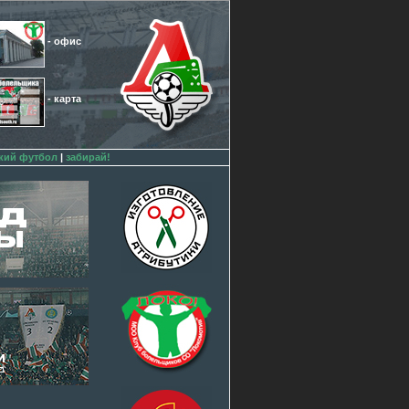
- офис
- карта
кий футбол
|
забирай!