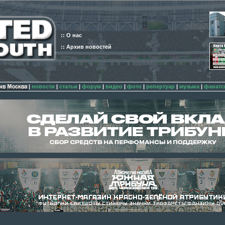
:: О нас
:: Архив новостей
|
новости
|
статьи
|
форум
|
видео
|
фото
|
репертуар
|
музыка
|
фанатс