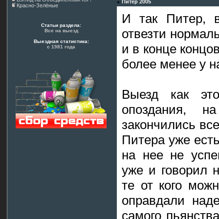
Питер 2005
Красно-Зелёные
И так Питер, 
Статьи раздела:
отвезти нормаль
Все на выезд
Выездная статистика:
и в конце концо
с 1981 года
более менее у н
Выезд как эт
опоздания, 
закончились все
Питера уже ест
на нее не успе
уже и говорил 
те от кого мож
оправдали наде
самого пьянств