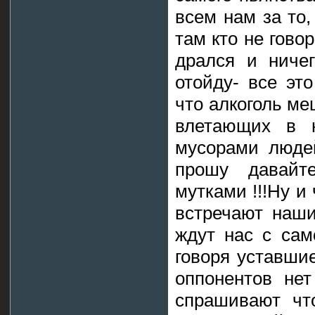
всем нам за то,
там кто не гово
дрался и ниче
отойду- все эт
что алкоголь м
влетающих в н
мусорами люде
прошу давайт
мутками !!!Ну и
встречают наши
ждут нас с сам
говоря уставшие
оппонентов не
спрашивают чт