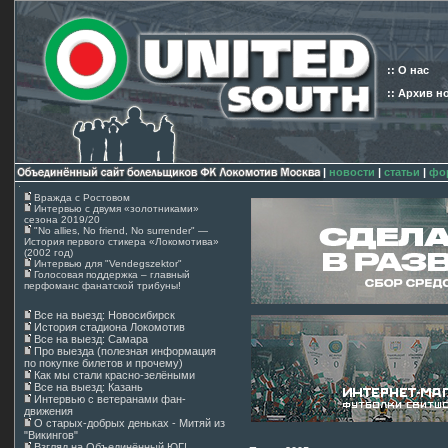
:: О нас
:: Архив н
|
новости
|
статьи
|
фо
Вражда с Ростовом
Интервью с двумя «золотниками»
сезона 2019/20
"No allies, No friend, No surrender" —
История первого стикера «Локомотива»
(2002 год)
Интервью для "Vendegszektor"
Голосовая поддержка – главный
перфоманс фанатской трибуны!
Все на выезд: Новосибирск
История стадиона Локомотив
Все на выезд: Самара
Про выезда (полезная информация
по покупке билетов и прочему)
Как мы стали красно-зелёными
Все на выезд: Казань
Интервью с ветеранами фан-
движения
О старых-добрых деньках - Митяй из
"Викингов"
Взгляд на Объединённый ЮГ!