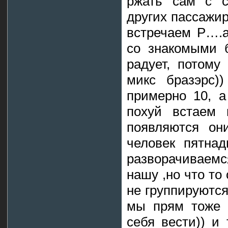
ржать сам с с
других пассажир
встречаем Р….а
со знакомыми 
радует, потому
микс бразэрс)
примерно 10, а
похуй встаем 
появляются он
человек пятнад
разворачиваемс
нашу ,но что то 
не группируются
мы прям тоже 
себя вести)) и 