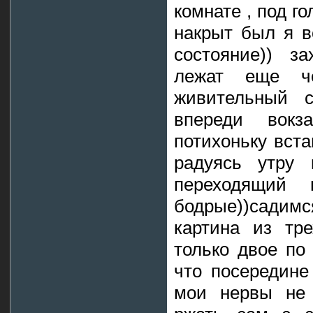
комнате , под г
накрыт был я в
состояние)) з
лежат еще ч
живительный 
впереди вок
потихоньку вст
радуясь утру 
переходящий
бодрые))сади
картина из тр
только двое по
что посередине
мои нервы не