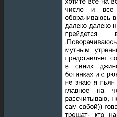
хотите все на в
число и все 
оборачиваюсь в 
далеко-далеко н
прейдется 
,Поворачиваюс
мутным утренн
представляет с
в синих джинс
ботинках и с рю
не знаю я пьян
главное на ч
рассчитываю, но
сам собой)) го
трещат- кто н