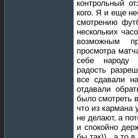
контрольный от
кого. Я и еще н
смотрению фут
нескольких часо
возможным п
просмотра матча
себе народу 
радость разреш
все сдавали н
отдавали обрат
было смотреть в
что из кармана 
не делают, а по
и спокойно дер
бы так)) , а то 