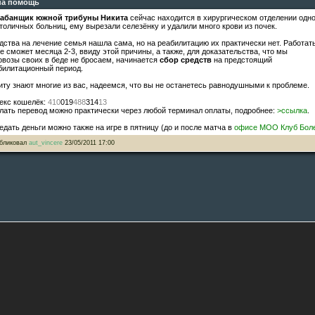
на помощь
абанщик южной трибуны Никита
сейчас находится в хирургическом отделении одн
столичных больниц, ему вырезали селезёнку и удалили много крови из почек.
дства на лечение семья нашла сама, но на реабилитацию их практически нет. Работат
не сможет месяца 2-3, ввиду этой причины, а также, для доказательства, что мы
овозы своих в беде не бросаем, начинается
сбор средств
на предстоящий
билитационный период.
иту знают многие из вас, надеемся, что вы не останетесь равнодушными к проблеме.
екс кошелёк:
410
019
488
314
13
лать перевод можно практически через любой терминал оплаты, подробнее:
>ссылка
.
едать деньги можно также на игре в пятницу (до и после матча в
офисе МОО Клуб Бол
бликовал
aut_vincere
23/05/2011 17:00