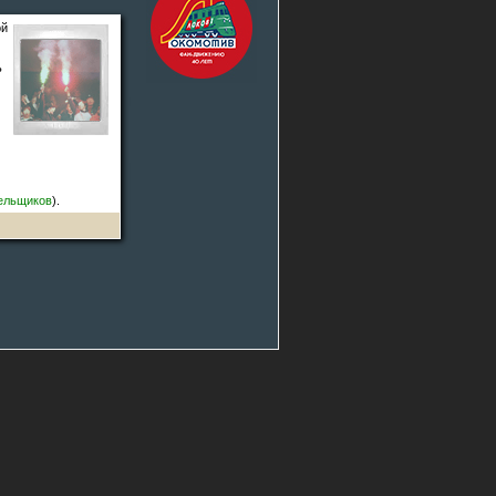
ой
ь
ельщиков
).