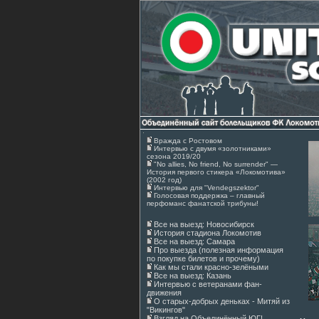
Вражда с Ростовом
Интервью с двумя «золотниками»
сезона 2019/20
"No allies, No friend, No surrender" —
История первого стикера «Локомотива»
(2002 год)
Интервью для "Vendegszektor"
Голосовая поддержка – главный
перфоманс фанатской трибуны!
Все на выезд: Новосибирск
История стадиона Локомотив
Все на выезд: Самара
Про выезда (полезная информация
по покупке билетов и прочему)
Как мы стали красно-зелёными
Все на выезд: Казань
Интервью с ветеранами фан-
движения
О старых-добрых деньках - Митяй из
"Викингов"
Взгляд на Объединённый ЮГ!