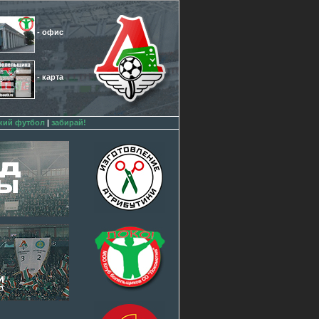
- офис
- карта
кий футбол
|
забирай!