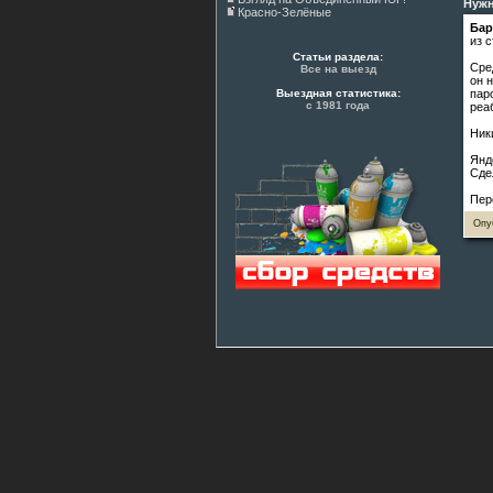
Нуж
Красно-Зелёные
Бар
из 
Статьи раздела:
Сре
Все на выезд
он 
Выездная статистика:
пар
с 1981 года
реа
Ник
Янд
Сде
Пер
Опу