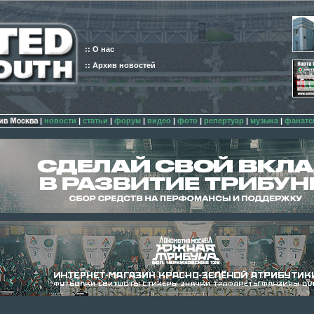
:: О нас
:: Архив новостей
|
новости
|
статьи
|
форум
|
видео
|
фото
|
репертуар
|
музыка
|
фанатс