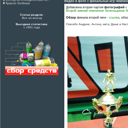
Видео и фото с финальных игр чемпи
Красно-Зелёные
Добавлена вторая партия
фотографий
с 
Второй зимний чемпионат болельщиков Л
Статьи раздела:
Обзор
финала второй лиги -
ссылка
, обз
Все на выезд
Выездная статистика:
Спасибо Андрею, Антону, wel-у, Даше и Нас
с 1981 года