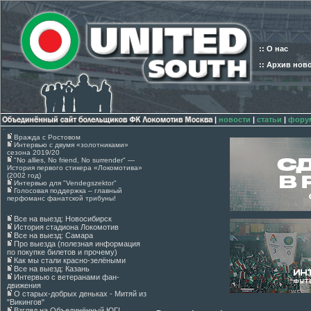
:: О нас
:: Архив нов
|
новости
|
статьи
|
фору
Вражда с Ростовом
Интервью с двумя «золотниками»
сезона 2019/20
"No allies, No friend, No surrender" —
История первого стикера «Локомотива»
(2002 год)
Интервью для "Vendegszektor"
Голосовая поддержка – главный
перфоманс фанатской трибуны!
Все на выезд: Новосибирск
История стадиона Локомотив
Все на выезд: Самара
Про выезда (полезная информация
по покупке билетов и прочему)
Как мы стали красно-зелёными
Все на выезд: Казань
Интервью с ветеранами фан-
движения
О старых-добрых деньках - Митяй из
"Викингов"
Взгляд на Объединённый ЮГ!