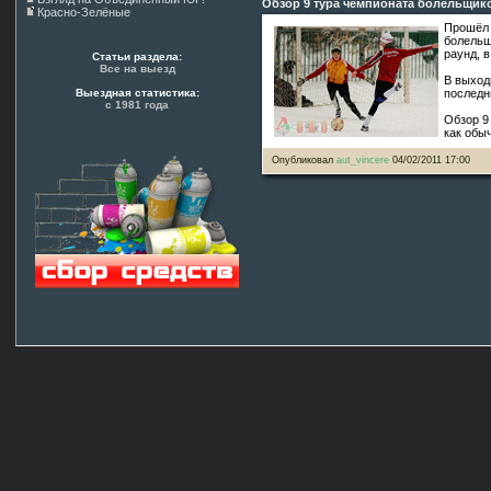
Обзор 9 тура чемпионата болельщик
Красно-Зелёные
Прошёл 
болельщ
раунд, 
Статьи раздела:
Все на выезд
В выход
Выездная статистика:
последни
с 1981 года
Обзор 9
как обы
Опубликовал
aut_vincere
04/02/2011 17:00