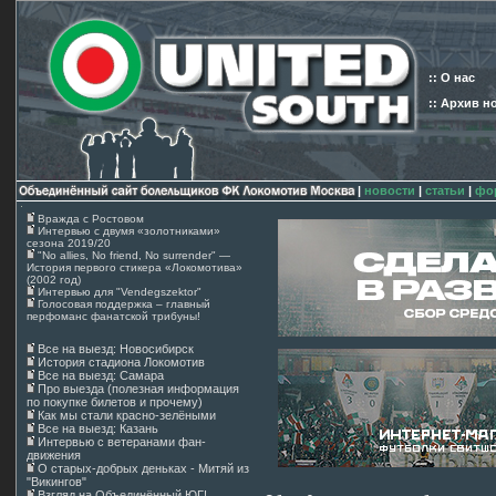
:: О нас
:: Архив н
|
новости
|
статьи
|
фо
Вражда с Ростовом
Интервью с двумя «золотниками»
сезона 2019/20
"No allies, No friend, No surrender" —
История первого стикера «Локомотива»
(2002 год)
Интервью для "Vendegszektor"
Голосовая поддержка – главный
перфоманс фанатской трибуны!
Все на выезд: Новосибирск
История стадиона Локомотив
Все на выезд: Самара
Про выезда (полезная информация
по покупке билетов и прочему)
Как мы стали красно-зелёными
Все на выезд: Казань
Интервью с ветеранами фан-
движения
О старых-добрых деньках - Митяй из
"Викингов"
Взгляд на Объединённый ЮГ!