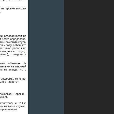
 - на уровне высших
.
ии безопасности на
т четко определено:
заны помогать клубы
ся между собой, кто
астников работы по
номочия и статус),
ейчас), стюардов и
ивных объектах. На
ительно на высокий
ны не всегда. Но с
т реформы, конечно,
мясо нарастет!
есколько. Первый -
ексов.
ганство") и 214-ю
но только в случае,
соревнований.