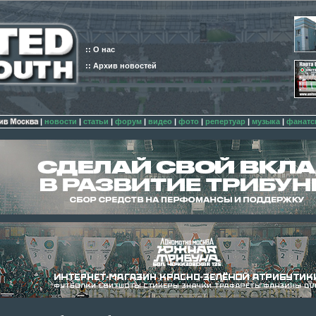
:: О нас
:: Архив новостей
|
новости
|
статьи
|
форум
|
видео
|
фото
|
репертуар
|
музыка
|
фанатс