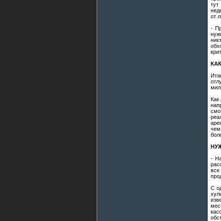
тут
нед
от 
- П
нуж
ник
обх
кри
КА
Ита
отл
мил
Как
нап
смо
реа
аре
чем
бол
НУ
- Н
рас
все
про
С о
хул
изв
мес
кас
обс