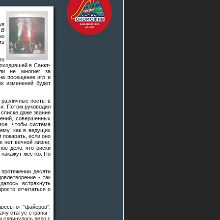
ия
 В
но
ми
по
роходившей в Санкт-
али не многие: за
на посещение игр и
ых изменений будет
л различные посты в
ми. Потом руководил
 списке даже звание
лений, совершенных
все, чтобы система
тему, как в ведущих
 покарать, если оно
к нет вечной жизни,
ное дело, что риски
 накажут жестко. По
 протяжении десяти
довлетворение - так
далось встряхнуть
просто отчитаться о
весы от "файеров",
ачу статус страны -
 и сдвинулось дело с