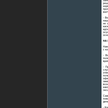
бан
реш
нор
про
мат
- В
наш
не 
кас
идт
осу
осн
НА
Нак
с к
- В
пол
вре
- П
слу
отв
пол
офи
лик
воз
как
экс
Сам
пов
ден
- К