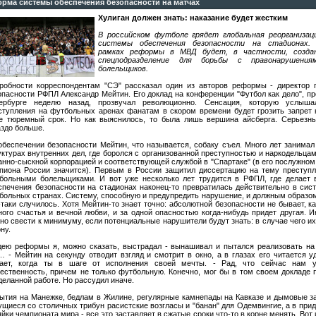
рма системы обеспечения безопасности на матчах
Хулиган должен знать: наказание будет жестким
В российском футболе грядет глобальная реорганизац
системы обеспечения безопасности на стадионах.
рамках реформы в МВД будет, в частности, созда
спецподразделение для борьбы с правонарушения
болельщиков.
робности корреспондентам "СЭ" рассказал один из авторов реформы - директор 
опасности РФПЛ Александр Мейтин. Его доклад на конференции "Футбол как дело", п
ербурге неделю назад, прозвучал революционно. Сенсация, которую услыш
ступления на футбольных аренах фанатам в скором времени будет грозить запрет 
е тюремный срок. Но как выяснилось, то была лишь вершина айсберга. Серьезн
аздо больше.
обеспечении безопасности Мейтин, что называется, собаку съел. Много лет занима
уктурах внутренних дел, где боролся с организованной преступностью и наркодельца
анно-сыскной корпорацией и соответствующей службой в "Спартаке" (в его послужном
пиона России значится). Первым в России защитил диссертацию на тему преступ
больными болельщиками. И вот уже несколько лет трудится в РФПЛ, где делает 
спечения безопасности на стадионах наконец-то превратилась действительно в сис
больных странах. Систему, способную и предупредить нарушение, и должным образом
-таки случилось. Хотя Мейтин-то знает точно: абсолютной безопасности не бывает, ка
ного счастья и вечной любви, и за одной опасностью когда-нибудь придет другая. И
но свести к минимуму, если потенциальные нарушители будут знать: в случае чего их
ну.
дею реформы я, можно сказать, выстрадал - вынашивал и пытался реализовать на
… - Мейтин на секунду отводит взгляд и смотрит в окно, а в глазах его читается у
ает, когда ты в шаге от исполнения своей мечты. - Рад, что сейчас нам у
ественность, причем не только футбольную. Конечно, мог бы в том своем докладе 
деланной работе. Но рассудил иначе.
ытия на Манежке, бедлам в Жилине, регулярные камнепады на Кавказе и дымовые за
ущиеся со столичных трибун расистские возгласы и "банан" для Одемвингие, а в прид
яйки чемпионата мира - все это заставляет в сжатые сроки что-то в корне менять. Вот