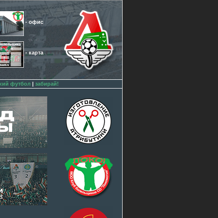
- офис
- карта
кий футбол
|
забирай!