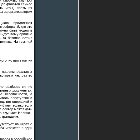
ых спорных случаях
 Для фанатов сейчас
ть игры, часть их
да за организатором
щиков, - продолжает
тмосфера, будто это
олжно быть людей в
 идут. Кому приятно
ь за безопасностью
ченных. На платной
ого, но при этом ни
и лишены реальных
который как раз во
не разбирается, но
ативных документах:
по безопасности, а
итель советуется с
водство операцией и
рибуны, только если
в сектор может дать
не слушает. Налицо -
 к трагедиям…
тствует на играх с
оба играются в один
правок в российское