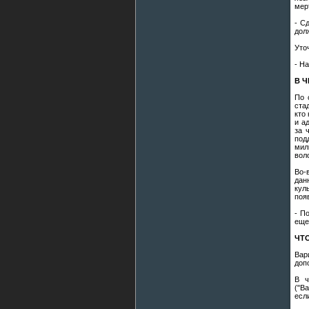
мер
- С
дол
Уто
- На
В 
По 
ста
кто
и а
за 
под
мил
вол
Во-
дан
кул
поя
- П
еще
ЧТ
Вар
доп
В ч
("В
есл