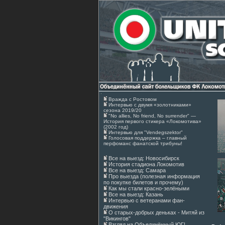
Вражда с Ростовом
Интервью с двумя «золотниками»
сезона 2019/20
"No allies, No friend, No surrender" —
История первого стикера «Локомотива»
(2002 год)
Интервью для "Vendegszektor"
Голосовая поддержка – главный
перфоманс фанатской трибуны!
Все на выезд: Новосибирск
История стадиона Локомотив
Все на выезд: Самара
Про выезда (полезная информация
по покупке билетов и прочему)
Как мы стали красно-зелёными
Все на выезд: Казань
Интервью с ветеранами фан-
движения
О старых-добрых деньках - Митяй из
"Викингов"
Взгляд на Объединённый ЮГ!