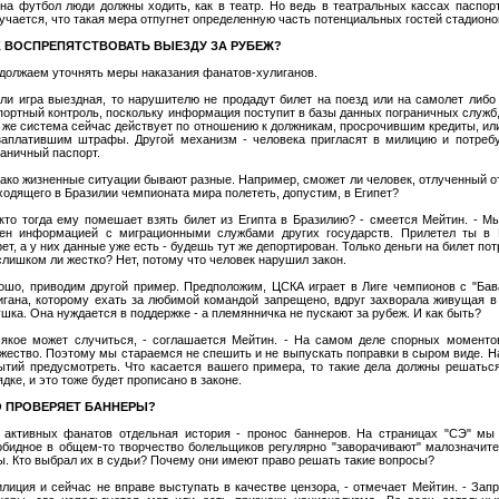
 на футбол люди должны ходить, как в театр. Но ведь в театральных кассах паспорт
учается, что такая мера отпугнет определенную часть потенциальных гостей стадионо
К ВОСПРЕПЯТСТВОВАТЬ ВЫЕЗДУ ЗА РУБЕЖ?
должаем уточнять меры наказания фанатов-хулиганов.
сли игра выездная, то нарушителю не продадут билет на поезд или на самолет либо
портный контроль, поскольку информация поступит в базы данных пограничных служб,
а же система сейчас действует по отношению к должникам, просрочившим кредиты, ил
заплатившим штрафы. Другой механизм - человека пригласят в милицию и потреб
раничный паспорт.
ако жизненные ситуации бывают разные. Например, сможет ли человек, отлученный о
ходящего в Бразилии чемпионата мира полететь, допустим, в Египет?
 кто тогда ему помешает взять билет из Египта в Бразилию? - смеется Мейтин. - 
ен информацией с миграционными службами других государств. Прилетел ты в 
рет, а у них данные уже есть - будешь тут же депортирован. Только деньги на билет пот
слишком ли жестко? Нет, потому что человек нарушил закон.
ошо, приводим другой пример. Предположим, ЦСКА играет в Лиге чемпионов с "Бава
игана, которому ехать за любимой командой запрещено, вдруг захворала живущая в
ушка. Она нуждается в поддержке - а племянничка не пускают за рубеж. И как быть?
сякое может случиться, - соглашается Мейтин. - На самом деле спорных моменто
жество. Поэтому мы стараемся не спешить и не выпускать поправки в сыром виде. Н
ытий предусмотреть. Что касается вашего примера, то такие дела должны решатьс
ядке, и это тоже будет прописано в законе.
О ПРОВЕРЯЕТ БАННЕРЫ?
 активных фанатов отдельная история - пронос баннеров. На страницах "СЭ" мы 
обидное в общем-то творчество болельщиков регулярно "заворачивают" малозначит
ы. Кто выбрал их в судьи? Почему они имеют право решать такие вопросы?
илиция и сейчас не вправе выступать в качестве цензора, - отмечает Мейтин. - Зап