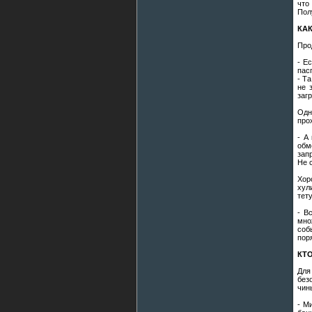
что
Пол
КА
Про
- Е
пас
- Т
не 
заг
Одн
про
- А
обм
зап
Не 
Хор
хул
тет
- В
мно
соб
пор
КТ
Для
без
чин
- М