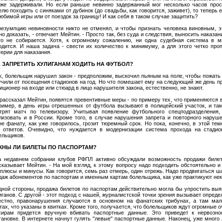
 же задерживали. Но если раньше невинно задержанный мог несколько часов проси
елю походить с синяками от дубинок (до свадьбы, как говорится, заживет), то теперь 
любимой игры или от поездок за границу! И как себя в таком случае защитить?
резумпцию невиновности никто не отменял, и чтобы признать человека виновным, 
но доказать, - отвечает Мейтин. - Просто так, без суда и следствия, выносить наказа
то не собирается. Хотя, к огромному сожалению, ни одна судебная система в 
одится. И наша задача - свести их количество к минимуму, а для этого четко про
терии для наказания.
К ЗАПРЕТИТЬ ХУЛИГАНАМ ХОДИТЬ НА ФУТБОЛ?
к, болельщик нарушил закон - предположим, выскочил пьяным на поле, чтобы пожать 
учили от посещения стадионов на год. Но что помешает ему на следующий же день п
иционер на входе или стюард в лицо нарушителя закона, естественно, не знают.
 рассказал Мейтин, появятся превентивные меры - по примеру тех, что применяются в 
ример, в день игры отрешенных от футбола вызывают в полицейский участок, и та
трят матч по телевизору. Учитывая появление футбольного спецподразделения,
лизовать и в России. Кроме того, в случае нарушения запрета и повторного наруш
не фанату, как уже говорилось, грозит тюремный срок. Но пока, конечно, в этой те
 ответов. Очевидно, что нуждается в модернизации система прохода на стадио
ельщиков.
ЖНЫ ЛИ БИЛЕТЫ ПО ПАСПОРТАМ?
а недавнем собрании клубов РФПЛ активно обсуждали возможность продажи билет
сказывает Мейтин. - На мой взгляд, к этому вопросу надо подходить обстоятельно и
 плюсы и минусы. Как говорится, семь раз отмерь, один отрежь. Надо продвигаться ша
даж абонементов по паспортам и именным картам болельщика, как уже практикуют не
дной стороны, продажа билетов по паспортам действительно могла бы упростить вы
иганов. С другой - этот подход с нашей, журналистской точки зрения вызывает опреде
естно, правонарушения случаются в основном на фанатских трибунах, а там мал
тах, что указаны в квитках. Кроме того, получается, что болельщиков ждут огромные о
сирам придется вручную вбивать паспортные данные. Это приведет к нервозно
тановке. В интернете начнут гулять "левые" паспортные данные. Наконец, уже много 