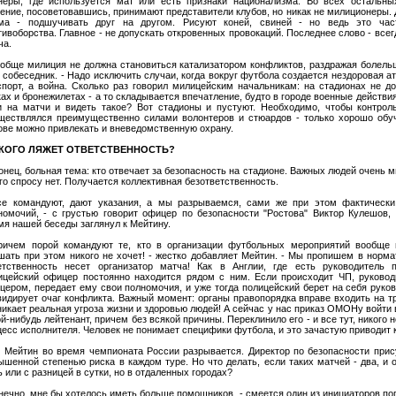
неры, где используется мат или есть признаки национализма. Во всех остальн
ение, посоветовавшись, принимают представители клубов, но никак не милиционеры.
ма - подшучивать друг на другом. Рисуют коней, свиней - но ведь это час
тивоборства. Главное - не допускать откровенных провокаций. Последнее слово - всег
ча.
ообще милиция не должна становиться катализатором конфликтов, раздражая болель
 собеседник. - Надо исключить случаи, когда вокруг футбола создается нездоровая а
спорт, а война. Сколько раз говорил милицейским начальникам: на стадионах не д
ках и бронежилетах - а то складывается впечатление, будто в городе военные действия
и на матчи и видеть такое? Вот стадионы и пустуют. Необходимо, чтобы контрол
ществлялся преимущественно силами волонтеров и стюардов - только хорошо обу
ове можно привлекать и вневедомственную охрану.
 КОГО ЛЯЖЕТ ОТВЕТСТВЕННОСТЬ?
онец, больная тема: кто отвечает за безопасность на стадионе. Важных людей очень мн
ого спросу нет. Получается коллективная безответственность.
се командуют, дают указания, а мы разрываемся, сами же при этом фактическ
номочий, - с грустью говорит офицер по безопасности "Ростова" Виктор Кулешов, 
мя нашей беседы заглянул к Мейтину.
ричем порой командуют те, кто в организации футбольных мероприятий вообще 
шать при этом никого не хочет! - жестко добавляет Мейтин. - Мы пропишем в норм
етственность несет организатор матча! Как в Англии, где есть руководитель 
ицейский офицер постоянно находится рядом с ним. Если происходит ЧП, руковод
цером, передает ему свои полномочия, и уже тогда полицейский берет на себя руко
видирует очаг конфликта. Важный момент: органы правопорядка вправе входить на т
никает реальная угроза жизни и здоровью людей! А сейчас у нас приказ ОМОНу войти 
ой-нибудь лейтенант, причем без всякой причины. Переклинило его - и все тут, никого 
цесс исполнителя. Человек не понимает специфики футбола, и это зачастую приводит
 Мейтин во время чемпионата России разрывается. Директор по безопасности прису
ышенной степенью риска в каждом туре. Но что делать, если таких матчей - два, и 
ь или с разницей в сутки, но в отдаленных городах?
онечно, мне бы хотелось иметь больше помощников, - смеется один из инициаторов по