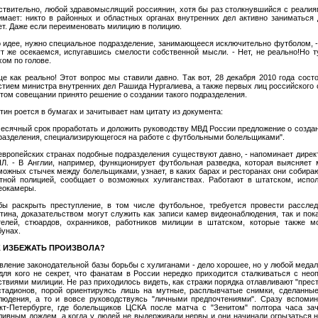
ствительно, любой здравомыслящий россиянин, хотя бы раз столкнувшийся с реалия
имает: никто в районных и областных органах внутренних дел активно заниматься
ет. Даже если переименовать милицию в полицию.
о идее, нужно специальное подразделение, занимающееся исключительно футболом, 
ут же осекаемся, испугавшись смелости собственной мысли. - Нет, не реально!Но т
хом по голове.
ще как реально! Этот вопрос мы ставили давно. Так вот, 28 декабря 2010 года сос
стием министра внутренних дел Рашида Нургалиева, а также первых лиц российского 
этом совещании принято решение о создании такого подразделения.
тин роется в бумагах и зачитывает нам цитату из документа:
месячный срок проработать и доложить руководству МВД России предложение о созда
разделения, специализирующегося на работе с футбольными болельщиками".
 европейских странах подобные подразделения существуют давно, - напоминает дирек
Л. - В Англии, например, функционирует футбольная разведка, которая выясняет 
можных стычек между болельщиками, узнает, в каких барах и ресторанах они собираю
тной полицией, сообщает о возможных хулиганствах. Работают в штатском, испо
еокамеры.
бы раскрыть преступление, в том числе футбольное, требуется провести рассле
тина, доказательством могут служить как записи камер видеонаблюдения, так и пок
телей, стюардов, охранников, работников милиции в штатском, которые также м
бунах.
К ИЗБЕЖАТЬ ПРОИЗВОЛА?
вление законодательной базы борьбы с хулиганами - дело хорошее, но у любой медал
для кого не секрет, что фанатам в России нередко приходится сталкиваться с нео
ствиями милиции. Не раз приходилось видеть, как стражи порядка отлавливают "прес
стадионов, порой ориентируясь лишь на мутные, расплывчатые снимки, сделанн
людения, а то и вовсе руководствуясь "личными предпочтениями". Сразу вспоми
кт-Петербурге, где болельщиков ЦСКА после матча с "Зенитом" полтора часа за
ливным дождем, а когда у людей не выдерживали нервы и они начинали огрызаться 