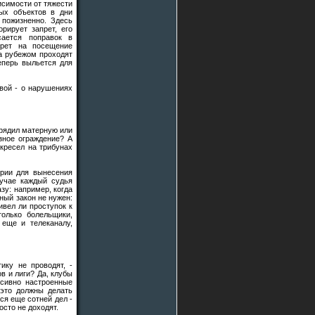
исимости от тяжести
ных объектов в дни
 пожизненно. Здесь
рирует запрет, его
сается поправок в
прет на посещение
за рубежом проходят
еперь выльется для
вой - о нарушениях
арядил матерную или
зное ограждение? А
кресел на трибунах
ерии для вынесения
лучае каждый судья
азу: например, когда
ный закон не нужен:
ивел ли проступок к
только болельщики,
 еще и телеканалу,
ику не проводят, -
ов и лиги? Да, клубы
ссивно настроенные
 это должны делать
ся еще сотней дел -
осто не доходят.