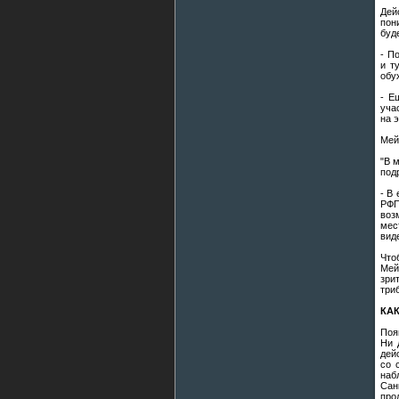
Дей
пон
буд
- П
и т
обу
- Е
уча
на 
Мей
"В 
под
- В
РФП
воз
мес
вид
Что
Мей
зри
три
КА
Поя
Ни 
дей
со 
наб
Сан
про