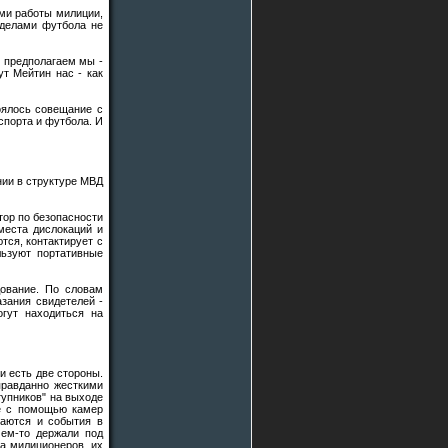
ми работы милиции,
 делами футбола не
- предполагаем мы -
ут Мейтин нас - как
тоялось совещание с
спорта и футбола. И
нии в структуре МВД
тор по безопасности
места дислокаций и
тся, контактирует с
льзуют портативные
дование. По словам
азания свидетелей -
огут находиться на
и есть две стороны.
правданно жесткими
тупников" на выходе
ые с помощью камер
наются и события в
чем-то держали под
на милиционеров, их