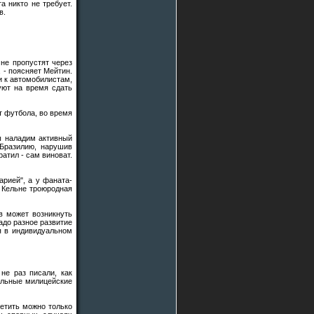
а никто не требует.
в.
 не пропустят через
 - поясняет Мейтин.
и к автомобилистам,
уют на время сдать
т футбола, во время
Мы наладим активный
Бразилию, нарушив
ратил - сам виноват.
рией", а у фаната-
 Кельне троюродная
в может возникнуть
адо разное развитие
я в индивидуальном
не раз писали, как
ельные милицейские
ретить можно только