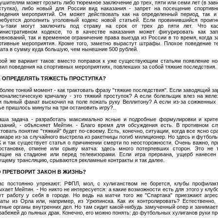
ушителям может грозить либо тюремное заключение до трех, пяти или семи лет (в зав
ступка), либо новый для России вид наказания - запрет на посещение спортив
ведения мероприятий. Он может действовать как на определенный период, так и
ребуется дополнить уголовный кодекс новой статьей. Если провинившийся проигно
ть-таки могут заключить под стражу на срок от трех до пяти лет. Что ка
инистративном кодексе, то в качестве наказания может фигурировать как за
евнований, так и временное ограничение права выезда из России в то время, когда 
ртивные мероприятия. Кроме того, заметно вырастут штрафы. Плохое поведение т
ата в сумму куда большую, чем нынешние 500 рублей.
рой же вариант таков: вместо поправок к уже существующим статьям появление но
вил поведения на спортивных мероприятиях, повлекших за собой тяжкие последствия.
К ОПРЕДЕЛЯТЬ ТЯЖЕСТЬ ПРОСТУПКА?
более тонкий момент - как трактовать фразу "тяжкие последствия". Если заводящий з
ионалистическую кричалку - это тяжкий проступок? А если болельщик влез на желе
и пьяный фанат выскочил на поле пожать руку Веллитону? А если из-за сожженных 
ье пришлось минуты на три остановить игру?..
аша задача - разработать максимально ясные и подробные формулировки и крит
азаний, - объясняет Мейтин. - Благо время для обсуждения есть. В противном с
ктовать понятие "тяжкий" будет по-своему. Есть, конечно, ситуации, когда все ясно ср
амаре из-за случайного выстрела из ракетницы погиб милиционер. Но здесь и футболь
К и так существует статья о причинении смерти по неосторожности. Очень важно, пр
остановке, отмене или срыву матча: здесь много потерпевших сторон. Это не 
ящие на стадионе или перед телевизорами. Если игра прервана, ущерб нанесен
ущему трансляцию, срываются рекламные контракты и так далее.
О ПРЕТВОРИТ ЗАКОН В ЖИЗНЬ?
ас постоянно упрекают: РФПЛ, мол, с хулиганством не борется, клубы профилакт
ыхает Мейтин. - Но никто не интересуется: а какие возможности есть для этого у клуб
ут работу у себя в городе. Но ведь на матчи того же "Спартака" приезжают агре
аты из Орла или, например, из Урюпинска. Как их контролировать? Естественно,
тные органы внутренних дел. Но там сидит какой-нибудь замученный опер и занимает
грабежей до пьяных драк. Конечно, его можно понять: до футбольных хулиганов руки пр