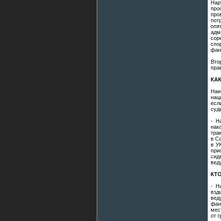
Нар
про
про
пот
опя
адм
сор
спо
фан
Вто
пра
КА
Наи
нац
есл
суд
- Н
нак
тра
в С
в У
при
сид
вед
КТ
- Н
взд
вед
фан
мес
от 