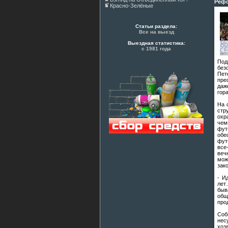
Рефо
Красно-Зелёные
Статьи раздела:
Все на выезд
Выездная статистика:
с 1981 года
Под
без
Пет
пре
даж
гор
На 
стр
охр
чем
фут
обе
фут
все
веч
мож
зако
- И
лет
быв
общ
про
Соб
нес
хоз