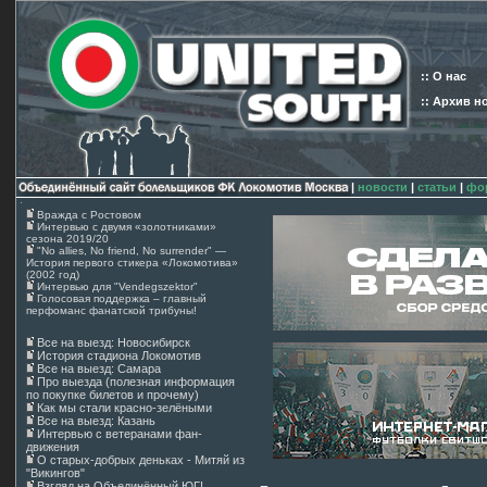
:: О нас
:: Архив н
|
новости
|
статьи
|
фо
Вражда с Ростовом
Интервью с двумя «золотниками»
сезона 2019/20
"No allies, No friend, No surrender" —
История первого стикера «Локомотива»
(2002 год)
Интервью для "Vendegszektor"
Голосовая поддержка – главный
перфоманс фанатской трибуны!
Все на выезд: Новосибирск
История стадиона Локомотив
Все на выезд: Самара
Про выезда (полезная информация
по покупке билетов и прочему)
Как мы стали красно-зелёными
Все на выезд: Казань
Интервью с ветеранами фан-
движения
О старых-добрых деньках - Митяй из
"Викингов"
Взгляд на Объединённый ЮГ!