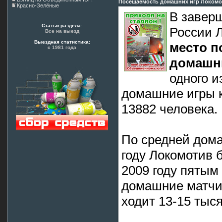
Посещаемость домашних игр Локомо
Красно-Зелёные
В завер
Статьи раздела:
России 
Все на выезд
Выездная статистика:
место п
с 1981 года
домашн
одного и
домашние игры к
13882 человека.
По средней дом
году Локомотив 
2009 году пятым 
домашние матчи 
ходит 13-15 тыс