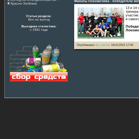
Фанаты Локомотива - победители ме
Красно-Зелёные
13 и 14
тренера
участие
Статьи раздела:
и самог
Все на выезд
Выездная статистика:
Победи
с 1981 года
Локомо
Опубликовал
aut_vincere
16/11/2010 17:00