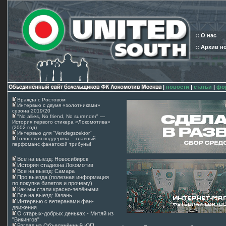
:: О нас
:: Архив н
|
новости
|
статьи
|
фо
Вражда с Ростовом
Интервью с двумя «золотниками»
сезона 2019/20
"No allies, No friend, No surrender" —
История первого стикера «Локомотива»
(2002 год)
Интервью для "Vendegszektor"
Голосовая поддержка – главный
перфоманс фанатской трибуны!
Все на выезд: Новосибирск
История стадиона Локомотив
Все на выезд: Самара
Про выезда (полезная информация
по покупке билетов и прочему)
Как мы стали красно-зелёными
Все на выезд: Казань
Интервью с ветеранами фан-
движения
О старых-добрых деньках - Митяй из
"Викингов"
Взгляд на Объединённый ЮГ!