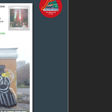
трас
к
а e-
.com
.