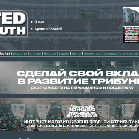
:: О нас
:: Архив новостей
|
новости
|
статьи
|
форум
|
видео
|
фото
|
репертуар
|
музыка
|
фанатский