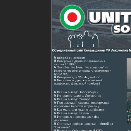
Вражда с Ростовом
Интервью с двумя «золотниками»
сезона 2019/20
"No allies, No friend, No surrender" —
История первого стикера «Локомотива»
(2002 год)
Интервью для "Vendegszektor"
Голосовая поддержка – главный
перфоманс фанатской трибуны!
Все на выезд: Новосибирск
История стадиона Локомотив
Все на выезд: Самара
Про выезда (полезная информация
по покупке билетов и прочему)
Как мы стали красно-зелёными
Все на выезд: Казань
Интервью с ветеранами фан-
движения
О старых-добрых деньках - Митяй из
"Викингов"
Взгляд на Объединённый ЮГ!