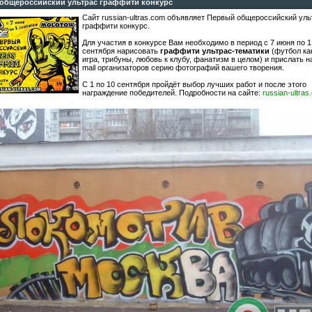
общероссийский ультрас граффити конкурс
Сайт russian-ultras.com объявляет Первый общероссийский уль
граффити конкурс.
Для участия в конкурсе Вам необходимо в период с 7 июня по 1
сентября нарисовать
граффити ультрас-тематики
(футбол ка
игра, трибуны, любовь к клубу, фанатизм в целом) и прислать н
mail организаторов серию фотографий вашего творения.
С 1 по 10 сентября пройдёт выбор лучших работ и после этого
награждение победителей. Подробности на сайте:
russian-ultras