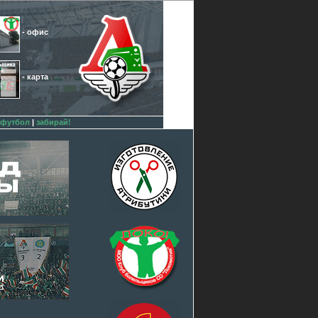
- офис
- карта
 футбол
|
забирай!