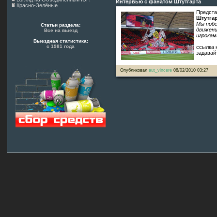
Интервью с фанатом Штутгарта
Красно-Зелёные
Предст
Штутга
Мы побе
Статьи раздела:
движени
Все на выезд
игрокам
Выездная статистика:
с 1981 года
ссылка 
задавай
Опубликовал
aut_vincere
08/02/2010 03:27