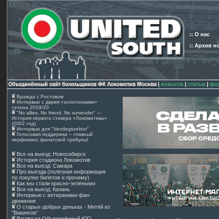
:: О нас
:: Архив н
|
новости
|
статьи
|
фо
Вражда с Ростовом
Интервью с двумя «золотниками»
сезона 2019/20
"No allies, No friend, No surrender" —
История первого стикера «Локомотива»
(2002 год)
Интервью для "Vendegszektor"
Голосовая поддержка – главный
перфоманс фанатской трибуны!
Все на выезд: Новосибирск
История стадиона Локомотив
Все на выезд: Самара
Про выезда (полезная информация
по покупке билетов и прочему)
Как мы стали красно-зелёными
Все на выезд: Казань
Интервью с ветеранами фан-
движения
О старых-добрых деньках - Митяй из
"Викингов"
Взгляд на Объединённый ЮГ!