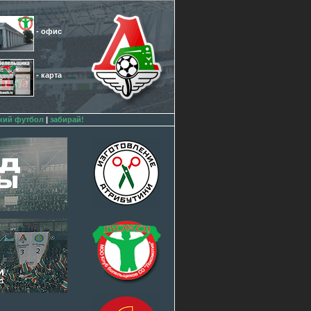
- офис
- карта
кий футбол
|
забирай!