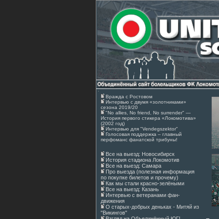
Вражда с Ростовом
Интервью с двумя «золотниками»
сезона 2019/20
"No allies, No friend, No surrender" —
История первого стикера «Локомотива»
(2002 год)
Интервью для "Vendegszektor"
Голосовая поддержка – главный
перфоманс фанатской трибуны!
Все на выезд: Новосибирск
История стадиона Локомотив
Все на выезд: Самара
Про выезда (полезная информация
по покупке билетов и прочему)
Как мы стали красно-зелёными
Все на выезд: Казань
Интервью с ветеранами фан-
движения
О старых-добрых деньках - Митяй из
"Викингов"
Взгляд на Объединённый ЮГ!