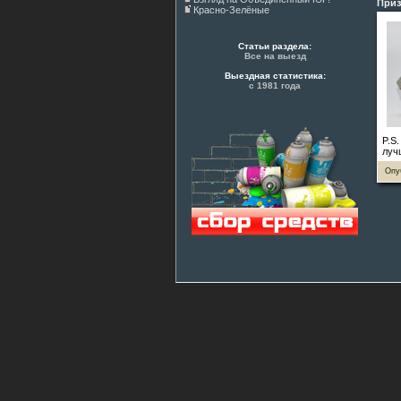
Приз
Красно-Зелёные
Статьи раздела:
Все на выезд
Выездная статистика:
с 1981 года
P.S
луч
Опу