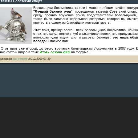
 газеты Советский спорт
Болельщики Локомотива заняли I место в общем зачёте конкур
"Лучший баннер тура"
, проводимом газетой Советский спорт.
среду прошло вручение приза представителям болельщиков,
также было записано небольшое интервью, которое вы сможе
прочесть в одном из ближайших номеров газеты.
Этот приз, прежде всего - всех болельщиков Локомотива, начин
с тех, кто кинул сотню в куб и заканчивая всеми, кто придумывал
воплощал идеи акций, шил и рисовал баннеры,
это наша общ
победа!
Спасибо вам!
. Этот приз уже второй, до этого вручался болельщикам Локомотива в 2007 году. 
шие фото и видео в теме
Итоги сезона 2009
на форуме!
бликовал
aut_vincere
24/12/2009 07:29