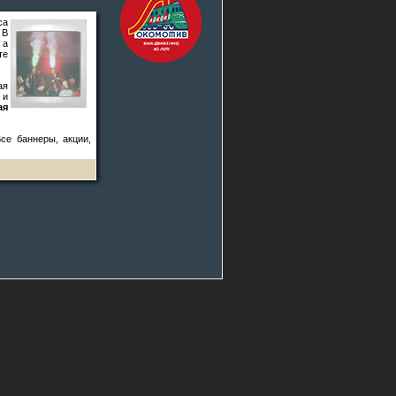
са
 В
 а
те
ая
 и
ая
Все баннеры, акции,