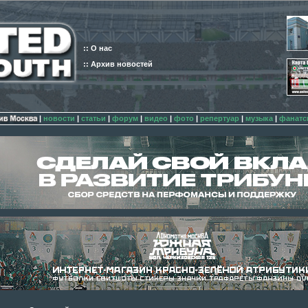
:: О нас
:: Архив новостей
|
новости
|
статьи
|
форум
|
видео
|
фото
|
репертуар
|
музыка
|
фанатс