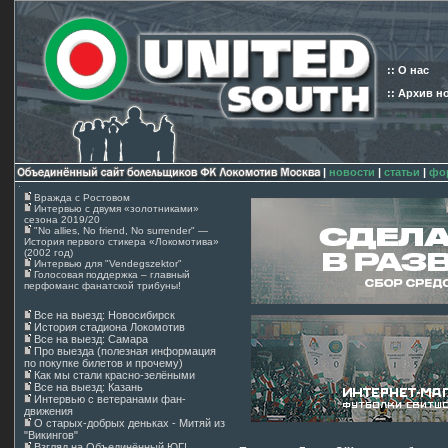
:: О нас
:: Архив н
|
новости
|
статьи
|
фо
Вражда с Ростовом
Интервью с двумя «золотниками»
сезона 2019/20
"No allies, No friend, No surrender" —
История первого стикера «Локомотива»
(2002 год)
Интервью для "Vendegszektor"
Голосовая поддержка – главный
перфоманс фанатской трибуны!
Все на выезд: Новосибирск
История стадиона Локомотив
Все на выезд: Самара
Про выезда (полезная информация
по покупке билетов и прочему)
Как мы стали красно-зелёными
Все на выезд: Казань
Интервью с ветеранами фан-
движения
О старых-добрых деньках - Митяй из
"Викингов"
Взгляд на Объединённый ЮГ!