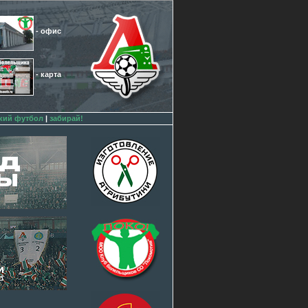
- офис
- карта
кий футбол
|
забирай!