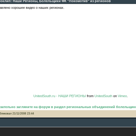
оклип: Наши Регионы, Болельщики ФК "Локомотив" из регионов
авлено хорошее видео о наших регионах.
UnitedSouth.ru - НАШИ РЕГИОНЫ
from
UnitedSouth
on
Vimeo
.
зательно загляните на форум в раздел региональных объединений болельщик
бликовал
21/11/2008 23:44