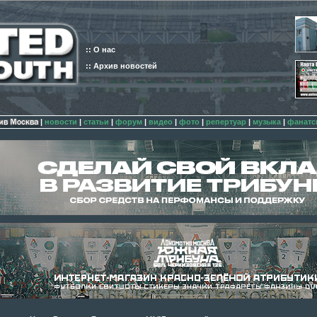
:: О нас
:: Архив новостей
|
новости
|
статьи
|
форум
|
видео
|
фото
|
репертуар
|
музыка
|
фанатс