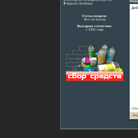
Виде
Красно-Зелёные
Доб
Статьи раздела:
Все на выезд
Выездная статистика:
с 1981 года
Обя
Опу