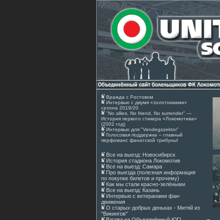
Вражда с Ростовом
Интервью с двумя «золотниками»
сезона 2019/20
"No allies, No friend, No surrender" —
История первого стикера «Локомотива»
(2002 год)
Интервью для "Vendegszektor"
Голосовая поддержка – главный
перфоманс фанатской трибуны!
Все на выезд: Новосибирск
История стадиона Локомотив
Все на выезд: Самара
Про выезда (полезная информация
по покупке билетов и прочему)
Как мы стали красно-зелёными
Все на выезд: Казань
Интервью с ветеранами фан-
движения
О старых-добрых деньках - Митяй из
"Викингов"
Взгляд на Объединённый ЮГ!