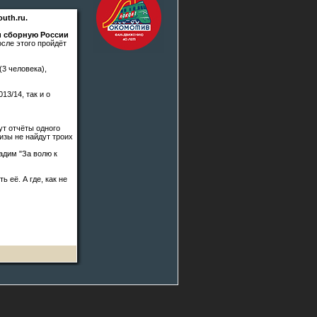
uth.ru.
и сборную России
осле этого пройдёт
3 человека),
13/14, так и о
ут отчёты одного
ризы не найдут троих
адим "За волю к
 её. А где, как не