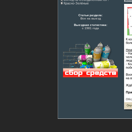
Конк
Красно-Зелёные
Статьи раздела:
Все на выезд
Выездная статистика:
с 1981 года
К к
бол
Нюа
- Н
чел
люд
- К
поб
Воо
на 
Ждё
При
Обс
Опу