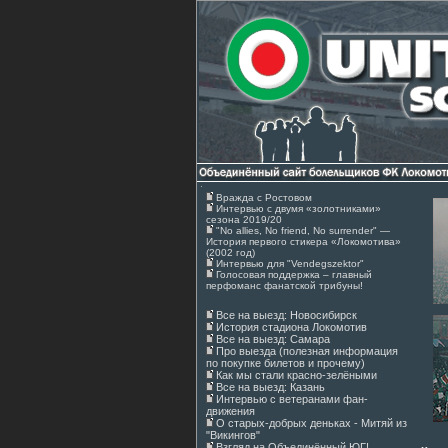
Вражда с Ростовом
Интервью с двумя «золотниками»
сезона 2019/20
"No allies, No friend, No surrender" —
История первого стикера «Локомотива»
(2002 год)
Интервью для "Vendegszektor"
Голосовая поддержка – главный
перфоманс фанатской трибуны!
Все на выезд: Новосибирск
История стадиона Локомотив
Все на выезд: Самара
Про выезда (полезная информация
по покупке билетов и прочему)
Как мы стали красно-зелёными
Все на выезд: Казань
Интервью с ветеранами фан-
движения
О старых-добрых деньках - Митяй из
"Викингов"
Взгляд на Объединённый ЮГ!