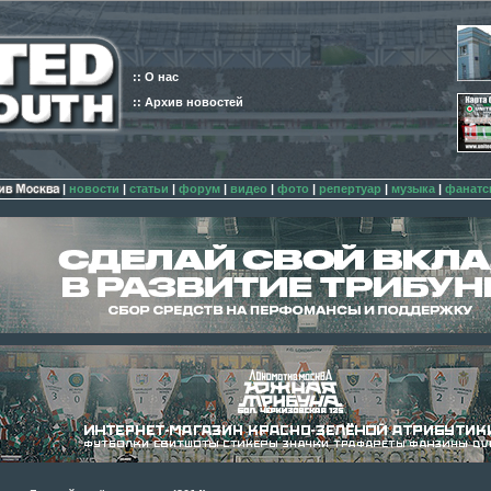
:: О нас
:: Архив новостей
|
новости
|
статьи
|
форум
|
видео
|
фото
|
репертуар
|
музыка
|
фанатс