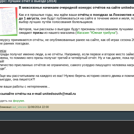
урс: Лучший отчёт о выезде (2014)
В межсезонье начинаем очередной конкурс отчётов на сайте unitedso
Как и в прошлые годы, мы ждём ваши
отчёты о поездках за Локомотив 
до 1 августа
, они будут публиковаться на сайте в течение июня и июля, п
выбор лучших путём голосования болельщиков.
Авторов, чьи рассказы о выездах будут признаны голосованием лучшими (
ожидают
призы
из нашего магазина (
Магазин "Южная трибуна"
).
онкурсу принимаются отчёты, не опубликованные ранее на сайте, как об играх сезона 20
ее ранних поездках.
нсы
аграды получат именно люди, а не отчёты. Например, если первое и второе место займ
овека, то помимо него призы получат третий и четвёртый отчёт. Ну и так далее, пока п
ей!
оличество присланных отчётов не ограничено, самого усердно пишущего человека нагр
еде".
бще мы рассчитываем на каждого из вас! Нужно беречь историю своего движа и помнить
выездах, она пишется?!
м ваши работы с нетерпением...
сылайте отчёты на e-mail unitedsouth@mail.ru
удить на
форуме
.
бликовал
aut_vincere
11/06/2014 22:00