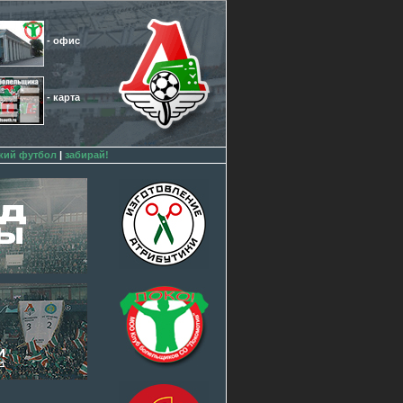
- офис
- карта
кий футбол
|
забирай!