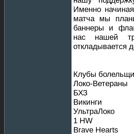
нашу поддержк
Именно начиная
матча мы план
баннеры и флаг
нас нашей тр
откладывается д
Клубы болельщи
Локо-Ветераны
БХЗ
Викинги
УльтраЛоко
1 HW
Brave Hearts