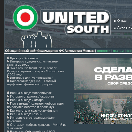
:: О нас
:: Архив н
|
новости
|
статьи
|
фо
Вражда с Ростовом
Интервью с двумя «золотниками»
сезона 2019/20
"No allies, No friend, No surrender" —
История первого стикера «Локомотива»
(2002 год)
Интервью для "Vendegszektor"
Голосовая поддержка – главный
перфоманс фанатской трибуны!
Все на выезд: Новосибирск
История стадиона Локомотив
Все на выезд: Самара
Про выезда (полезная информация
по покупке билетов и прочему)
Как мы стали красно-зелёными
Все на выезд: Казань
Интервью с ветеранами фан-
движения
О старых-добрых деньках - Митяй из
"Викингов"
Взгляд на Объединённый ЮГ!