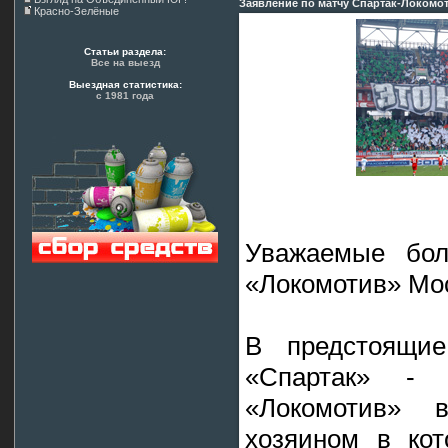
Заявление по матчу Спартак-Локомот
Красно-Зелёные
Статьи раздела:
Все на выезд
Выездная статистика:
с 1981 года
Уважаемые бол
«Локомотив» Мо
В предстоящие
«Спартак» - 
«Локомотив» 
хозяином в кот