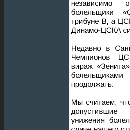
независимо о
болельщики «
трибуне B, а ЦС
Динамо-ЦСКА си
Недавно в Санк
Чемпионов ЦС
вираж «Зенита
болельщиками
продолжать.
Мы считаем, чт
допустившие
унижения болел
сдаче нашего ст