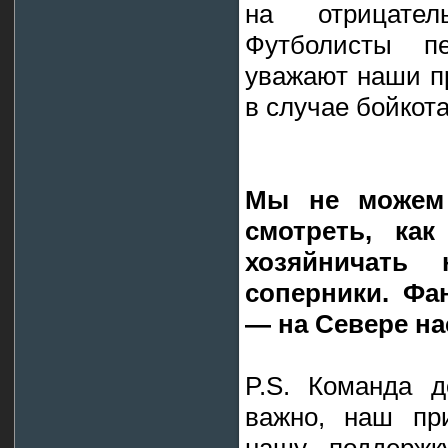
на отрицате
Футболисты п
уважают наши п
в случае бойкота
Мы не можем
смотреть, ка
хозяйничать 
соперники. Фа
— на Севере на
P.S. Команда д
важно, наш пр