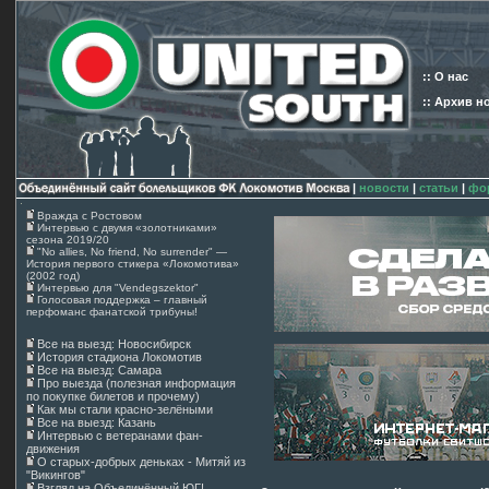
:: О нас
:: Архив н
|
новости
|
статьи
|
фо
Вражда с Ростовом
Интервью с двумя «золотниками»
сезона 2019/20
"No allies, No friend, No surrender" —
История первого стикера «Локомотива»
(2002 год)
Интервью для "Vendegszektor"
Голосовая поддержка – главный
перфоманс фанатской трибуны!
Все на выезд: Новосибирск
История стадиона Локомотив
Все на выезд: Самара
Про выезда (полезная информация
по покупке билетов и прочему)
Как мы стали красно-зелёными
Все на выезд: Казань
Интервью с ветеранами фан-
движения
О старых-добрых деньках - Митяй из
"Викингов"
Взгляд на Объединённый ЮГ!