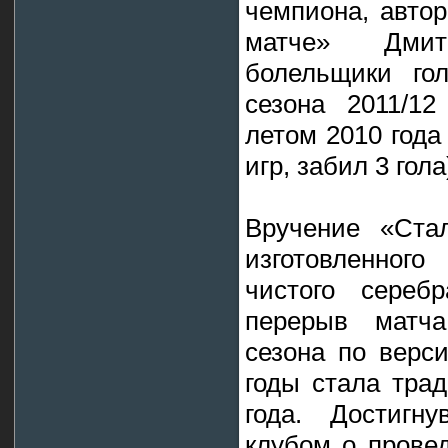
чемпиона, авто
матче» Дмит
болельщики го
сезона 2011/1
летом 2010 года
игр, забил 3 гола
Вручение «Стал
изготовленног
чистого сереб
перерыв матча
сезона по верс
годы стала тра
года. Достигн
клубом о прове