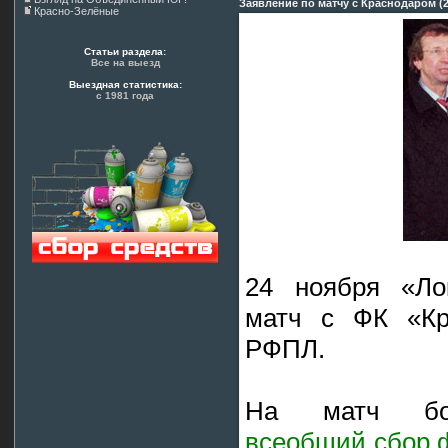
Заявление по матчу с Краснодаром (
Красно-Зелёные
Статьи раздела:
Все на выезд
Выездная статистика:
с 1981 года
24 ноября «Ло
матч с ФК «Кр
РФПЛ.
На матч бол
всеобщий сбор 