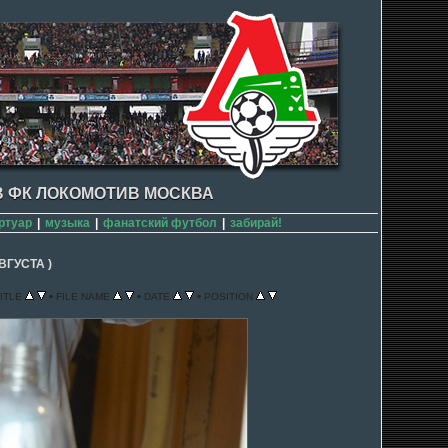
 ФК ЛОКОМОТИВ МОСКВА
ртуар
|
музыка
|
фанатский футбол
|
забирай!
ВГУСТА )
•
•
•
ITLE
FILE NAME
DATE
POSITION