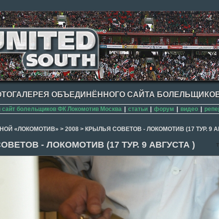
ТОГАЛЕРЕЯ ОБЪЕДИНЁННОГО САЙТА БОЛЕЛЬЩИКОВ
сайт болельщиков ФК Локомотив Москва
|
статьи
|
форум
|
видео
|
репе
НОЙ «ЛОКОМОТИВ»
>
2008
>
КРЫЛЬЯ СОВЕТОВ - ЛОКОМОТИВ (17 ТУР. 9 А
ВЕТОВ - ЛОКОМОТИВ (17 ТУР. 9 АВГУСТА )
T