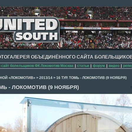
ТОГАЛЕРЕЯ ОБЪЕДИНЁННОГО САЙТА БОЛЕЛЬЩИКОВ
сайт болельщиков ФК Локомотив Москва
|
статьи
|
форум
|
видео
|
репе
НОЙ «ЛОКОМОТИВ»
>
2013/14
>
16 ТУР. ТОМЬ - ЛОКОМОТИВ (9 НОЯБРЯ)
ОМЬ - ЛОКОМОТИВ (9 НОЯБРЯ)
T