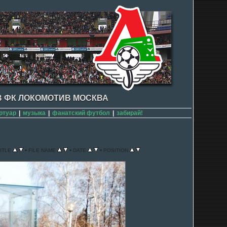
 ФК ЛОКОМОТИВ МОСКВА
ртуар
|
музыка
|
фанатский футбол
|
забирай!
•
•
•
ITLE
FILE NAME
DATE
POSITION